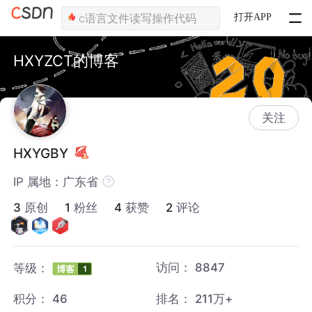
打开APP
HXYZCT的博客
关注
HXYGBY
IP 属地：广东省
3
原创
1
粉丝
4
获赞
2
评论
访问：
8847
等级：
积分：
46
排名：
211万+