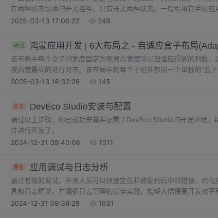
在两种状态切换的开关控件。只有开关两种状态。一般引用在手机应
能的开关操作。用到的属性Switch的共有XML属性还是继承自：Texttext
2025-03-13 17:06:22
246
text_state_off //关闭显示的文本。
鸿蒙应用开发 | 6大布局之 - 自适应盒子布局(Adaptiv
转载
该布局中每个盒子的宽度固定为布局总宽度除以自适应得到的列数，高度为m
按高度最高的进行对齐。该布局中的每个子组件都用一个单独的“盒子
为父布局生效，不以整个自适应布局为生效范围。布局文件 中添加
2025-03-13 16:32:26
145
一个是添加一个自适应盒子布局规则，另一个清理该规则。第一次看
作用，确实很神器，方法很简单，总结出来只有4个操作方法。
DevEco Studio安装与配置
原创
通过以上步骤，你已成功安装并配置了DevEco Studio的开发环境。
并进行开发了。
2024-12-31 09:40:06
1011
应用调试与日志分析
原创
通过有效的调试，开发人员可以快速定位并修复代码中的错误，优化
具和日志框架，并遵循日志管理的最佳实践，能够大幅提高开发效率
程中，通过逐步执行代码、检查变量状态、查看内存分配等手段，实
2024-12-31 09:39:28
1031
误或潜在问题。日志分析是通过查看应用运行过程中产生的日志信息