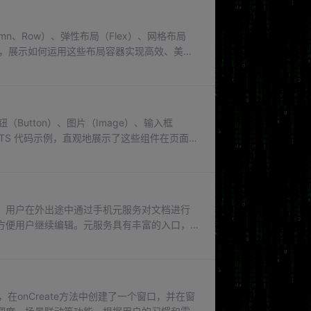
mn、Row）、弹性布局（Flex）、网格布局
的方式，展示如何运用这些布局容器实现高效、美观
系，提升应用界面开发质量。Text('弹性项目
（Button）、图片（Image）、输入框
rkTS 代码示例，直观地展示了这些组件在页面构
参考。width和height属性用于设置图片的
Contain表示等比例完整显示图片。按钮组件的方
，用户在外出途中通过手机元服务对文档进行
方便用户继续编辑。元服务具有丰富的入口，
通知等多种方式直接访问所需的元服务功能，
元服务支持在鸿蒙生态中的不同设备间流畅运
实现协同工作，为用户提供无缝的跨设备体
，在onCreate方法中创建了一个窗口，并在窗