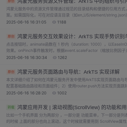
鸿蒙元服务资源文件管理：ArkTS 中的组织与引
原创
鸿蒙元服务中的资源文件管理通过规范的目录结构和便捷的引用方式
案。如需国际化，可在对应语言目录（如en_US/element/string.
（如.png、.jpg）存放在resources/base/media目录下。│ └── string.json // 英文语言字符串资源。│ │ └──
2025-06-16 16:31:05
1188
string.json // 字符串资源。│ │ ├── color.json // 颜色资源。
鸿蒙元服务交互效果设计：ArkTS 实现手势识
原创
点击按钮时，animate函数在 1 秒内（duration: 1000），以EaseI
效果。onPinch事件触发时，根据event.scaleFactor（缩放比
代码中，@State装饰的text变量用于存储按钮显示的文本，点击按钮时
2025-06-16 16:30:34
1262
内容的动态变化。点击是最基础的手势交互，在 ArkTS 中，通过onC
鸿蒙元服务页面路由与导航：ArkTS 实现详解
原创
本文详细介绍了如何在鸿蒙元服务开发中使用ArkTS实现页面路由与导航
配置基础路由路径和页面组件；2）使用router.push方法实现页面
自定义SideBar侧边栏的实现方法；4）提供完整的多页面应用构
2025-06-16 16:28:20
1002
文章通过代码示例展示了各功能的具体实现，帮助开发者快速掌握鸿
验。
鸿蒙应用开发 | 滚动视图(ScrollView) 的功能和
转载
比如一个手机界面 分为两部分 ，一部分是 功能菜单，下一部分是列
的时候 上面的部分也向上滚动，这个时候就需要用到 ScrollView属性。说明：添加一个默认的 ScrollView ，