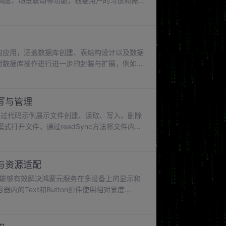
调度、场景联动等功能，根据用户的习惯和需
性化的服务。统一编程框架：提供统一的开发
种类型的设备上，降低了开发成本和维护成本。
设备控制中枢的角色。
服务中的应用，涵盖数据库创建、表结构设计以及数据
对数据库操作进行进一步的封装与扩展，例如添
例，设计了UserData表，包含id（自增
console.log('未找到对应ID的用户，更新失
写与管理
法，通过代码示例展示文件创建、读取、写入、删除
打开文件，通过readSync方法将文件内容
取文件内容。该示例先获取文件大小，创建对应大
制文件的读取。console.log('二进制文
局与资源适配
性，能够有效解决鸿蒙元服务在多设备上的显示和
内的Text和Button组件使用相对宽度
调整大小，始终保持居中对齐，适配不同屏幕尺
宽度、图片宽度、按钮宽度等属性，同时结合
效果。