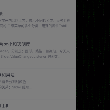
件。ohos:match_viewport="true" 拉伸匹
时使用，1，创建项目，添加滚动布局。
法
签通常放在内容区上方，展示不同的分类。页签名称
 二级菜单的多个分类：用到的属性Tablist
大，其实使用起来就几个属性。常用接口：1，创建
默认选中第几个：设置点击某一个选中后的 操作：
变图片大小和透明度
ar，Slider，分别是：圆形，线性，和拖动，今天来
alueChangedListener 的函数
769。
的功能和用法
ider的关系：Slider 继承
加默认的进度条。
和用法