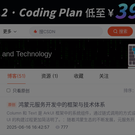
更多
搜索
 and Technology
博客(51)
资源 (1)
收藏
关注
排序
只看原创
鸿蒙元服务开发中的框架与技术体系
原创
Column 和 Text 是 ArkUI 框架中的系统组件，通过链式调
UI 的构建过程更加简洁明了。：随着鸿蒙生态的不断发展，元服务
开发框架，利用 ArkTS 语言的特性和 ArkUI 框架的功能，能
2025-06-16 16:42:57
777
贡献力量。鸿蒙应用开发框架中的 ArkTS 语言和 ArkUI 框架