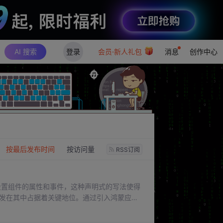
AI 搜索
登录
会员·新人礼包
消息
创作中心
：
按最后发布时间
按访问量
RSS订阅
用的方式设置组件的属性和事件，这种声明式的写法使得
开发在其中占据着关键地位。通过引入鸿蒙应用
够高效构建元服务，提升用户体验，为鸿蒙生态的繁荣
为元服务开发提供了有力的工具，使得开发过程更加简