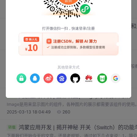
TimePicker主要供用户选择时间。可以动态控制时分秒的样式。
2025-03-13 18:20:24
212
鸿蒙应用开发 | 日期选择器(DatePicker)的功能
转载
DatePicker主要供用户选择日期。
2025-03-13 18:18:01
394
鸿蒙应用开发 | Picker选择器的功能和用法
转载
Picker提供了滑动选择器，允许用户从预定义范围中进行选择。一般
能。如下图这种，可以上下滑动选择需要的信息。
2025-03-13 18:09:51
221
鸿蒙应用开发 | 图像视图(Image)的功能和用法
转载
Image是用来显示图片的组件，各种图片的展示都需要该组件的使用
2025-03-13 18:04:49
260
鸿蒙应用开发 | 揭开神秘 开关（Switch）的功
转载
下面我们开始今天的文章，还是老规矩，通过如下几点来说：1，简介2