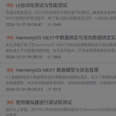
异常或错误。日志是调试和运维过程中非常重要的一部分，合理的日
UI自动化测试与性能测试
原创
而通过性能测试，可以评估应用在不同负载下的表现，确保其在各种设备
NEXT应用的开发过程中，除了单元测试和集成测试外，UI自动化测
试用于确保应用的用户界面能够正确响应用户操作并提供预期的交互
2024-12-31 09:38:47
1046
下的表现，确保其具备良好的响应速度和稳定性。性能测试的执行通
用的性能在各种条件下都能满足要求。UI自动化测试用例主要包括界
HarmonyOS NEXT中数据绑定与双向数据绑定
原创
本文详细介绍了在HarmonyOS NEXT中如何实现数据绑定与双
者快速上手并掌握关键技能。在实际开发中，开发者需要根据具体需
据绑定过程中的异常和资源释放，以避免潜在的问题。希望本文能够
2024-12-31 09:38:16
1984
HarmonyOS NEXT 数据模型与状态管理
原创
2.1 数据模型定义数据模型是应用数据的结构化表示，定义了数据的属
化数据模型：如关系型数据库表结构。非结构化数据模型：如键值对存
数据模型设计原则简洁性一致性可扩展性代码示例：User 数据模型java// 构造函
2024-12-31 09:35:53
1013
id;3.1 状态管理定义状态管理确保应用在不同阶段、设备间保持数据
使用模拟器进行调试和测试
原创
通过以上步骤，用户可以有效地利用模拟器进行HarmonyOS应用
可靠性。