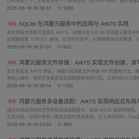
口中添加了一个文本组件和一个按钮组件。提升用户体验：通过智能
求，自动优化资源分配和设备协作，为用户带来更加便捷、智能、个
2025-06-16 16:38:37
1289
框架，开发者利用Ark编译器，只需一次开发，即可将应用部署到多
“1”：指智能手机，是用户与华为生态系统交互的关键入口，承担多
SQLite 在鸿蒙元服务中的应用与 ArkTS 实践
原创
本文将结合鸿蒙开发语言 ArkTS，详细介绍 SQLite 在鸿蒙元
的增删改查（CRUD）操作。在实际开发中，可根据具体业务需求，
加事务处理、优化查询性能等，以满足复杂的应用场景。以存储用户信息为
2025-06-16 16:37:05
802
长主键）、username（用户名）、age（年龄）、email（邮箱）字段。
败');
鸿蒙元服务文件存储：ArkTS 实现文件创建、读
原创
本文将结合 ArkTS 语言，详细介绍鸿蒙文件存储 API 的使用方
等核心操作，帮助开发者高效实现数据本地持久化。上述代码以只读模式
读取到缓冲区，再使用TextDecoder将字节流转换为字符串，获
2025-06-16 16:36:14
1392
小的缓冲区，将二进制文件内容完整读取到缓冲区，适用于音频、图片等二进
件读取成功，文件大小:', fileSize);
鸿蒙元服务多设备适配：ArkTS 实现响应式布
原创
通过合理运用响应式布局和资源适配技术，结合 ArkTS 语言的特
交互问题，为用户带来一致且优质的使用体验。在上述代码中，Flex容器
（width设置为百分比），随着设备屏幕宽度变化，组件会按比例
2025-06-16 16:33:00
980
寸。该示例通过MediaQuery判断设备类型，动态调整页面主容器
$media函数引用适配的图片资源，实现了在不同设备上的良好显示