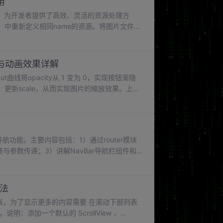
用
，为开发者提供了高效、灵活的资源处理方
json）中重新定义相同name的资源。将图片文件
别与动画效果详解
nOut曲线将opacity从 1 变为 0，实现按钮渐隐
例因子）更新scale，从而实现图片的缩放效果。上述
，通过onClick事件更新text的值，实现文本
lick修饰符即可为组件绑定点击事件。
功能。主要内容包括：1）通过router模块
跳转与参数传递；3）讲解NavBar导航栏组件和
建方案，涵盖参数接收、导航控制等关键技术点。
蒙应用的多页面导航技术，优化用户操作体
用法
表，为了显示更多的内容需要 在滚动下部列表