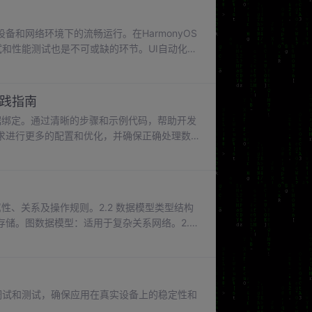
志输出可以显著提高问题排查的效率。
和网络环境下的流畅运行。在HarmonyOS
试和性能测试也是不可或缺的环节。UI自动化测
体验，而性能测试则评估应用在不同负载条件
常需要在不同的设备和环境下进行，以确保应
面元素的定位、操作和验证。
实践指南
向数据绑定。通过清晰的步骤和示例代码，帮助开发
求进行更多的配置和优化，并确保正确处理数
对开发者们有所帮助！
性、关系及操作规则。2.2 数据模型类型结构
储。图数据模型：适用于复杂关系网络。2.3
数// Getter 和 Setter 方法return
状态一致性。3.2 状态管理框架。
的调试和测试，确保应用在真实设备上的稳定性和