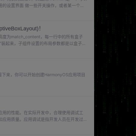
用的设置界面 做一些开关操作，或者某一个功
_state_on // 开启显示的文本
eBoxLayout)！
atch_content，每一行中的所有盒子
”装起来，子组件设置的布局参数都是以盒子作
了一个自适应盒子布局，另外添加了两个按钮，
到这个布局的适合，很好奇的使用了一下他的
接下来，你可以开始创建HarmonyOS应用项目
应用的性能。在实际开发中，合理使用调试工
和应用质量。应用调试是指开发人员在开发过
时跟踪应用运行状态，发现和解决程序中的错
，帮助开发人员了解应用的执行情况，并排查