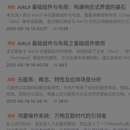
洁、高效，同时能够实现出色的用户界面与交互效果。
ArkUI 基础组件与布局：构建响应式界面的基石
原创
本文深入探讨 ArkUI 中的基础组件与布局，着重讲解线性布局（Colu
（Grid）等布局容器，通过理论阐述与 ArkTS 代码示例相结合
且具有响应式效果的页面排版，助力开发者更好地掌握 ArkUI 布局体
2025-06-16 16:42:27
1039
1').width('100px').height('100px').backgroundColor(Color.Red)
ArkUI 基础组件与布局之基础组件使用
原创
本文聚焦于 ArkUI 中基础组件的使用，详细剖析了文本（Text）、按钮
（TextInput）等组件的属性、方法及事件处理机制。通过具体的 A
建中的实际应用，为开发者深入理解和运用 ArkUI 基础组件提供了有力的
2025-06-16 16:40:59
883
宽度和高度，objectFit属性可控制图片的缩放模式，如ImageFit.
法主要用于增强其交互性。
元服务：概念、特性及应用场景分析
原创
元服务以其独特的概念和特性，为用户带来了全新的服务体验。例如
修改，回到办公室后，电脑上的元服务可以自动同步更新后的文档，
例如可以直接添加到桌面，用户能够通过桌面图标、搜索结果、消息
2025-06-16 16:39:15
2910
无需像传统应用那样打开应用后再进行复杂的操作来寻找功能入口。
行，能根据用户的行为和需求智能推送合适的服务，并在不同设备间
鸿蒙操作系统：万物互联时代的引领者
原创
验。
在上述代码中，首先导入了必要的模块，然后定义了一个MyAbility类