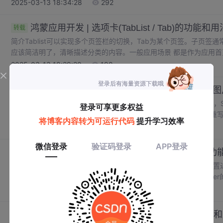
ScrollView中包含了一个线性布局 DirectionalLayout，布局中放置多个组
2025-03-13 18:34:28
292
配效果 ，该属性在ScrollView的子组件无法填充满ScrollView
鸿蒙应用开发 | 选项卡(TabList / Tab)的功能和用
转载
简介Tablist可以实现多个页签栏的切换，Tab为某个页签。子页
应该简洁明了，清晰描述分类的内容。一般应用场景 都是作为应用首页的
的共有XML属性继承自：ScrollView官网属性一大堆，看到都头
2025-03-13 18:29:20
198
项目，添加默认Tablist添加Tab新增选项,在两个之间插入一个。
设置显示样式
鸿蒙应用开发 | (Slider) 用法，拖动进度条改
转载
鸿蒙中进度条目前有3种方式：RoundProgressBar，ProgressB
说说拖动进度条，该类型的进度条有一个拖动bar用来拖动，通过重写Slider.V
onProgressUpdated 实现拖动的操作更新。原文链接：
2025-03-13 18:25:17
237
https://blog.csdn.net/jianpengxuexikaifa/article/details/118925
鸿蒙应用开发 | 进度条(ProgressBar,Slider)
转载
3，设置进度条背景颜色 ohos:progress_element="#000000" 设置进度条分割线颜色
progressBar.setDividerLineColor(Color.RED);ProgressBar和Sl
ohos.agp.components.AbsSlider 继承 ohos.agp.components.ProgressBar。1，默认进度条很简单 ，设置 最大
2025-03-13 18:23:38
225
值，最小值，默认进度值。1, 设置拖动条 数值，和数值颜色。1，添
鸿蒙应用开发 | 时间选择器(TimePicker)的功能
转载