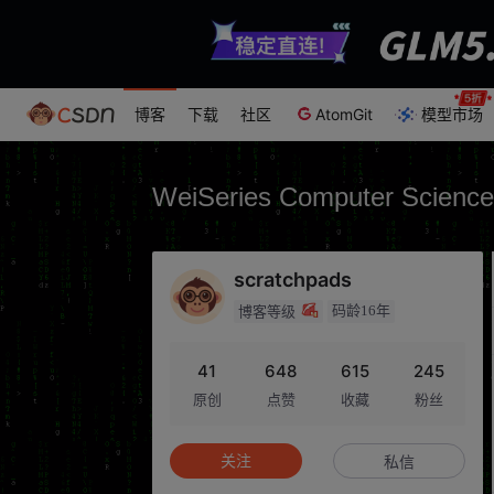
博客
下载
社区
AtomGit
模型市场
WeiSeries Computer Science
scratchpads
码龄16年
博客等级
41
648
615
245
原创
点赞
收藏
粉丝
关注
私信