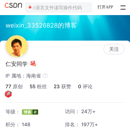
打开APP
weixin_33526828的博客
关注
仁安同学
IP 属地：海南省
77
原创
55
粉丝
23
获赞
0
评论
访问：
24万+
等级：
积分：
148
排名：
197万+