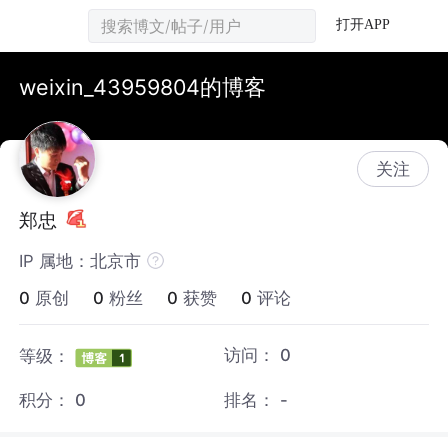
打开APP
weixin_43959804的博客
关注
郑忠
IP 属地：北京市
0
原创
0
粉丝
0
获赞
0
评论
访问：
0
等级：
积分：
0
排名：
-