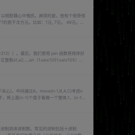
抽奖，以稍慰藉心中愧疚。麻烦的是，他有个很奇怪
的若干次方元。比如：1元, 7元， 49元，
下，分成的份数越多越好！请你帮忙计算一下，最
次方数，计算每种金额可以分配的份数，并累加总
11212））。最后，我们使用 join 函数将排序好
,...,an（1≤ai≤1051≤ai​≤105）。
它们任意排序。现要将这n个数字连接成一排，即令相
≤n≤20）。使用嵌套的循环来比较列表中的每一
，中间通过A，move(n-1,B,A,C)考虑n
面(n-1)个盘子看做一个整体,1、(n-1)
-1,A,C,B)递归通常把一个大型复杂的问题层
换为n-1个问题，找到n-1个问题的解。函数
m是为该进制具体进制数。常见的进制包括十进制