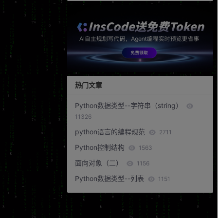
热门文章
Python数据类型--字符串（string）
11326
python语言的编程规范
2711
Python控制结构
1563
面向对象（二）
1156
Python数据类型--列表
1151