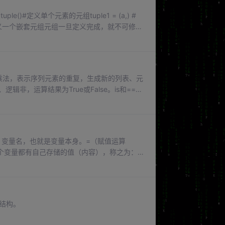
()#定义单个元素的元组tuple1 = (a,) #
#定义一个嵌套元组元组一旦定义完成，就不可修
的乘法，表示序列元素的重复，生成新的列表、元
辑非，运算结果为True或False。is和==的
用变量的值是否相等。成员运算符用于判断一个
典。身份运算符用于判断两个变量是否为同一
-5。
：变量名，也就是变量本身。=（赋值运算
个变量都有自己存储的值（内容），称之为：
环结构。