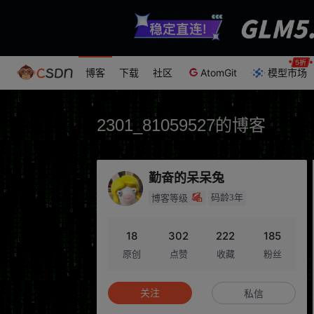
博客
下载
社区
AtomGit
模型市场
2301_81059527的博客
勤奋的呆呆兔
码龄3年
博客等级
18
302
222
185
原创
点赞
收藏
粉丝
关注
私信