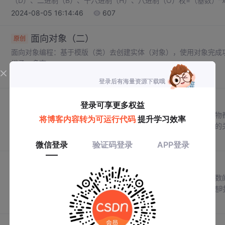
（D）、二进制（B）、十六进制（H）、八进制（O）权=（基数）^
十六进制转十进制：int（“0xA”，16）二进制转十进制：int（“1010”
2024-08-05 16:14:46
607
制：0-9、A-F、基数为16。二进制--（前缀）：0B1010。八进制-
0XA。十进制--直接表示：10。
面向对象（二）
原创
面向对象编程：基于模版（类）去创建实体（对象），使用对象完成
继承、多态。
2024-08-01 18:23:22
1156
面向对象（一）
原创
面对对象程序设计从人们的思维习惯出发，把客观世界中的一切事物
成对象的描述，事物的具体描述即为某个动物或植物等，事物之间的
象。每种事物在面向对象编程过程中都是一个类，在类中添加事物的
2024-07-21 17:04:59
1066
据：高效、简洁、统一。
Python基础--函数
原创
函数：是组织好的可重复使用的，用来实现特定功能的代码段。函数的
return 值或变量使用函数的好处（1）将功能封装在函数内，可供
少重复性代码，提高开发效率。#定义函数count = 0count += 1print(
2024-07-17 00:07:23
982
my_len(s)#结果字符串asdfghjkl的长度是9。