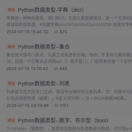
Python数据类型-字典（dict）
原创
字典是一种映射类型，用{ }标识，它的元素是键值对，是一个无序的键
查找和检索数据。#创建字典print(d1)print(d2)print(d3)
能重复，重复添加等同于覆盖原有数据，键必须是唯一的。# 定义重复
2024-07-15 15:45:32
870
Python数据类型--集合
原创
集合用大括号{ }表示，元素之间用逗号分隔。特点：不支持元素的
注：创建一个空集合必须用set（）而不是{ }，{ }是用来创建一个空字典
意义上的无序和无重复元素的集合，因此，两个集合可以做数学意义上
2024-07-15 13:10:43
440
算。
Python数据类型--列表
原创
列表是写在方括号[ ]之间，用逗号分隔开的元素列表。注：列表中
以包含其他列表（嵌套）。#定义空列表l = []l = list()#嵌套#结果。
2024-07-15 04:19:48
1151
Python数据类型--数字、布尔型（bool）
原创
3.complex（复数型），复数有实数部分和虚数部分构成，可以用a+bj