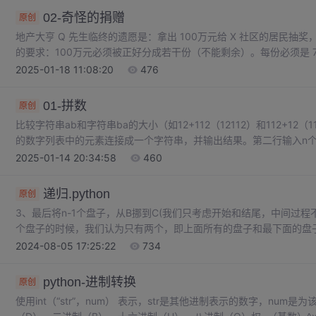
02-奇怪的捐赠
原创
地产大亨 Q 先生临终的遗愿是：拿出 100万元给 X 社区的居民
的要求：100万元必须被正好分成若干份（不能剩余）。每份必须是 77
343元，...相同金额的份数不能超过 5份。在满足上述要求的情况
2025-01-18 11:08:20
476
多可以分为多少份？思路分析1：可以使用循环来遍历不同的 7 的
金额，直到总金额达到 100 万元。
01-拼数
原创
比较字符串ab和字符串ba的大小（如12+112（12112）和112+12（
的数字列表中的元素连接成一个字符串，并输出结果。第二行输入n个正整数a1,a2
正在准备蓝桥杯比赛呀！给定n个正整数a1,a2,...,an,你可以将
2025-01-14 20:34:58
460
邻数字收尾相接，组成一个数。第一行输入一个正整数n（1≤n≤201
对数字。
递归.python
原创
3、最后将n-1个盘子，从B挪到C(我们只考虑开始和结尾，中间过程不关心)
个盘子的时候，我们认为只有两个，即上面所有的盘子和最下面的盘子，将上
个盘子，从A挪到B，中间通过C来挪动，这就变成了递归的问题move(n
2024-08-05 17:25:22
734
层转化为一个与原问题相似的规模较小的问题来求解。如：把n个问题转
调用自己，即称之为递归调用。
python-进制转换
原创
使用int（“str”，num） 表示，str是其他进制表示的数字，nu