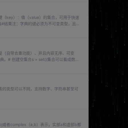
（key）：值（value）的集合，可用于快速
# 创建空字典#结果注：字典的键必须为不可变类型，且不
key的字典#结果。
重复（自带去重功能）、并且内容无序、可变
。# 创建空集合s = set()集合可以看成数学
的交集（&）、并集（|）和差集（-）等运
元素的类型可以不同，支持数字、字符串甚至可
或者complex（a,b）表示，实部a和虚部b都