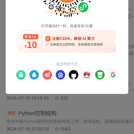
Python数据类型--元组（tuple）
原创
元组使用小括号（），且使用逗号隔开各个数据#定义空元组t = ( )t =tuple
元素后面必修带有逗号，否则不是元组类型#定义集合set1 = (a)
改。（可以修改内部list的内部元素。
2024-07-16 19:02:41
381
Python基础--运算符
原创
（2）“*”还可以用于列表、元组、字符串这几个类型的对象与整数
组、字符串。逻辑运算符有and、or、not，分别表示逻辑与、逻辑或、逻
区别是is用于判断两个变量是否引用自同一个对象，==用于判断引
2024-07-16 18:42:35
666
元素是否在一个序列中，序列可以是字符串、列表、元组、集合和字
对象，若是同一个对象，则两者具有相同的内存地址。-9//2的结果是
Python基础--变量
原创
变量名称=变量的值变量名称：每一个变量都有自己的名称，称之为
符）：赋值，表示将等号右侧的值，赋予左边的变量。变量值：每一
变量值。
2024-07-15 23:16:55
322
Python控制结构
原创
条件判断Python提供的控制结构有三种：顺序结构、选择结构和循
2024-07-15 22:55:32
1563