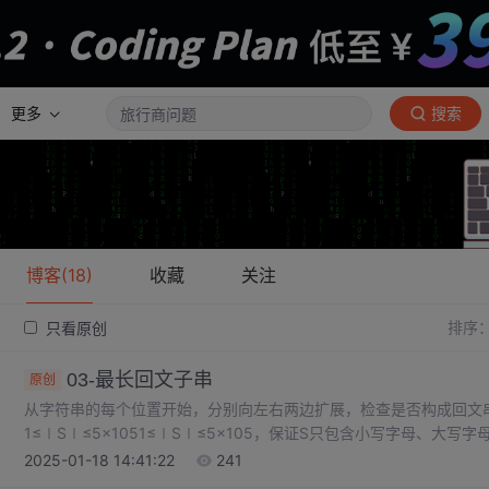
更多
搜索
博客(18)
收藏
关注
排序
只看原创
03-最长回文子串
原创
从字符串的每个位置开始，分别向左右两边扩展，检查是否构成回文
1≤∣S∣≤5×1051≤∣S∣≤5×105，保证S只包含小写字母、
字符；对于偶数长度的回文串，中心是两个字符。给定一个字符串S
2025-01-18 14:41:22
241
回文子串，可以使用中心扩展法。输出共1行，包含一个整数，表示