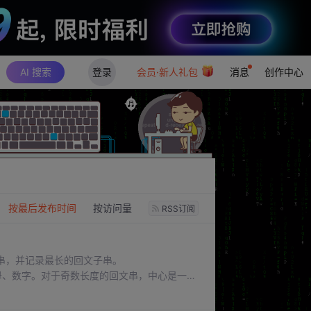
AI 搜索
登录
会员·新人礼包
消息
创作中心
：
按最后发布时间
按访问量
RSS订阅
串，并记录最长的回文子串。
大写字母、数字。对于奇数长度的回文串，中心是一个
，请你求出S的最长回文子串。求字符串的最长
答案。输入仅一行，包含一个字符串S。