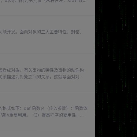
x，x表示当前为第几位（从右往左，从0计数）
，2）八进制转十进制：int（“0o12”，8）16进
-（前缀）：0O12。十六进制--（前缀）：
功能开发。面向对象的三大主要特性：封装、
都看成对象，有关事物的特性及事物的动作构
关系描述为对象之间的关系，这就是面对对
特性及动作是专指某个对象。使用对象组织数
格式如下：def 函数名（传入参数）：函数体
随时随地重复利用。（2）提高程序的复用性，减
f"字符串{date}的长度是{count}")#调用函数