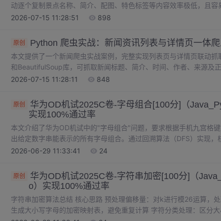
动逐个复制景点名称、简介、配图、特色标签等内容效率极低，且容
题。本项目基于 Python 开发通用型景点图文批量爬虫，可自动
2026-07-15 11:28:51
898
描述、配图链接，并实现文本批量存档、图片批量下载分类保存，全
量化、易上手、稳定性高的爬虫技术栈，适配零基础及进阶学习者，
Python 爬虫实战：新闻资讯列表与详情页一体
原创
本文提供了一个新闻爬虫实战案例，完整实现列表页与详情页联动抓取功能。
和BeautifulSoup库，可抓取新闻标题、简介、时间、作者、来
盖请求头配置、列表解析、详情页抓取、数据存储等核心功能，并提供
2026-07-15 11:28:11
848
用轻量化设计，无框架依赖，适合新手学习爬虫进阶技能，也可直接
爬取、异步提速、代理池配置等优化方案，以及常见问题的解决方法
华为OD机试2025C卷-字母组合[100分]（Java_Pyt
原创
实现100%通过率
本文介绍了华为OD机试中的"字母组合"问题，要求根据手机九宫格键盘
出给定数字串能表示的所有字母组合。通过回溯算法（DFS）实现，
建所有可能的组合。文中提供了C++、Java等6种语言的代码实现，
2026-06-29 11:33:41
24
复杂度。该问题考察了候选人对回溯算法的掌握程度，是算法面试中
华为OD机试2025C卷-字符串加密[100分]（Java_Py
原创
o）实现100%通过率
字符串加密算法总结 核心思路 预处理偏移量：对k进行模26运算，
生成大小写字母的加密映射表，避免重复计算 字符分类处理：区分大
位处理：使用模运算实现字母表的循环移动 负数偏移量处理：通过加