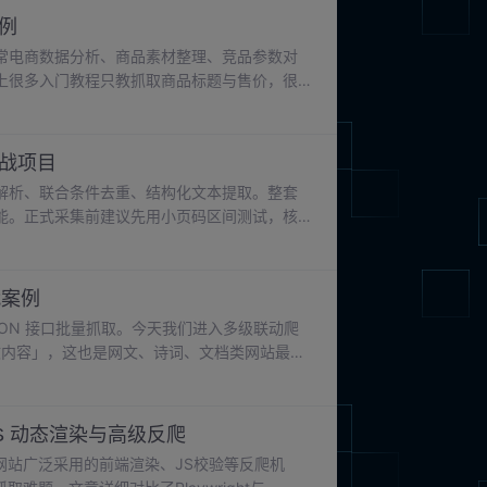
案例
常电商数据分析、商品素材整理、竞品参数对
上很多入门教程只教抓取商品标题与售价，很
最高的数据。本次项目目标针对静态商品详情
，方便后续筛选与对比分析。
实战项目
解析、联合条件去重、结构化文本提取。整套
能。正式采集前建议先用小页码区间测试，核
集数据务必遵守网站 robots 协议，合理
战案例
ON 接口批量抓取。今天我们进入多级联动爬
文内容」，这也是网文、诗词、文档类网站最经
跳转详情的场景就无从下手。本次我们抓取古
、赏析内容。整套流程覆盖二级页面联动抓
思路。
对 JS 动态渲染与高级反爬
代网站广泛采用的前端渲染、JS校验等反爬机