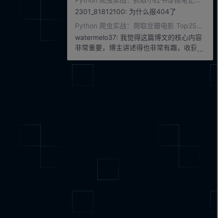
2301_81812100:
为什么报404了
Python 爬虫实战：爬取豆瓣电影 Top250 完整数据
watermelo37:
我觉得这篇博文的核心内容
非常重要，博主讲述得也非常有趣，收获满
满，感谢博主的分享 也欢迎您来逛逛我的
博客哦~~在此提前感谢您对我的互/三/支持
~~