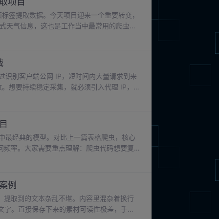
爬取项目
析页面标签提取数据。今天项目迎来一个重要转变，
格式天气信息，这也是工作当中最常用的爬虫开
手。接口爬虫优势十分明显：数据结构化、无
批量获取全国各城市实时天气、温度、风向、
大作业。
战
过识别客户端公网 IP，短时间内大量请求到来
效。想要持续稳定采集，就必须引入代理 IP，
工程级爬虫需要一套完整可用的代理 IP 池，
、负载均衡等能力。
项目
发中最经典的模型。对比上一篇表格爬虫，核心
问频率。大家需要重点理解：爬虫代码想要复
标网站，只需要修改选择器、域名等配置信
页面。
战案例
，提取到的文本杂乱不堪。内容里混杂着换行
释文字。直接保存下来的素材可读性极差，手动