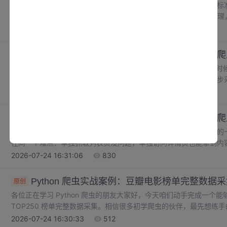
通过本次实战，我们搭建了一套完整静态网页表格爬虫，掌握爬虫标
码→标签解析→数据清洗→文件存储。解析表格必须按照 tr 逐行处
乱；爬虫访问网页一定要配置请求头，降低被服务器拦截风险；代码
2026-07-24 16:32:16
156
函数，方便后期修改扩展；做好异常捕获和数据清洗，原始网页数据
文件效果。大家可以自行更换目标 url，测试不同公开静态表格页面。
Python 爬虫实战案例：景点介绍图文批量保存
原创
各位正在学习 Python 爬虫的小伙伴大家好，相信不少人练爬虫
教提取文字，要么单独演示图片下载，很难找到一套完整的图文同步
体素材收集、文旅资料整理，想要批量收集景点介绍和配套实拍图，
2026-07-24 16:31:41
672
几个景点就要耗费大量时间。今天我们完整落地一套景点图文批量爬
字介绍与配图，自动建立分类文件夹，文字存为文档、图片单独保存
Python 爬虫实战：新闻资讯列表与详情页一体
原创
哈喽各位正在学习爬虫的朋友，今天咱们直接上手一套能落地使用的
在同一个难点：单独抓取列表页没问题，单独访问详情页也能拿到内
链接、自动进入详情采集完整信息。要么逻辑写得混乱，抓取过程频
2026-07-24 16:31:06
830
接，完全谈不上自动化。本次实战项目就是用来解决这个痛点，打造列
Python 爬虫实战案例：豆瓣电影榜单完整数据
原创
各位正在学习 Python 爬虫的朋友大家好，今天咱们动手完成一个
TOP250 榜单完整数据采集。相信很多初学爬虫的伙伴，最先想练
定，非常适合用来夯实基础爬虫能力。很多人学习爬虫只看懂零散的
2026-07-24 16:30:33
512