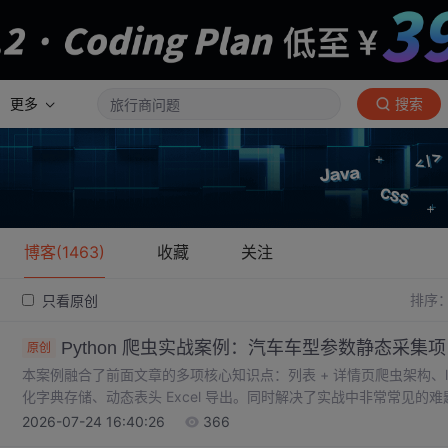
更多
搜索
博客(1463)
收藏
关注
排序
只看原创
Python 爬虫实战案例：汽车车型参数静态采集
原创
本案例融合了前面文章的多项核心知识点：列表 + 详情页爬虫架构、lx
化字典存储、动态表头 Excel 导出。同时解决了实战中非常常见的
遇到成对的键值型数据，优先循环最小行节点，逐行提取信息，防止
2026-07-24 16:40:26
366
自动汇总全部字段，动态生成表头；行业类资讯、参数类网站普遍存