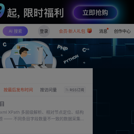
AI 搜索
登录
会员·新人礼包
消息
创作中心
：
按最后发布时间
按访问量
RSS订阅
项目
ml XPath 多层级解析、相对节点定位、结构
难题 —— 不同条目字段数量不一致的数据采集。
数据错乱；字段不统一的场景，可以使用集合
在反爬限制，必须合理设置请求延时；