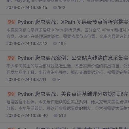
制，Playwright能完整模拟真实浏览器行为，有效解决动态页面数据抓
Selenium的优势，提供了同步/异步两种开发模式的代码示例，涵
2026-07-24 16:38:15
162
心功能。同时讲解了代理配置、指纹伪装等反反爬技巧，并给出工程
遵循"从轻到重"原则，仅当HTTP爬虫无法解决问题时才使
Python 爬虫实战：XPath 多层级节点解析完整
原创
本篇案例核心掌握多层级 XPath 解析思想，区分全局 XPath 和相对 XPat
方案，XPath 在处理深度嵌套、需要依靠节点位置、文本内容筛选的场景优势
可查询节点对象；多层解析标准流程：先抓父容器，循环父容器，使用./
2026-07-24 16:37:42
462
远是列表，取值务必做空判断，防止索引异常；尽量不使用浏览器复制的
Python 爬虫实战案例：公交站点线路信息采集
原创
不少学习爬虫的朋友都想找贴近生活、具备实用价值的实战项目，公
开发地图小工具、出行查询小程序、城市交通数据分析，都需要完整
称、途经站点、首末班时间，一座城市上百条公交线路的整理工作量
2026-07-24 16:37:11
9
息网页内的公交线路数据，一次性采集线路名称、所有途经站点、首
存，方便后续检索与数据分析。
Python 爬虫实战：美食点评基础评分数据抓取
原创
哈喽各位小伙伴，今天我们继续爬虫实战系列，给大家带来美食点评
分析、本地生活调研、餐饮行业数据复盘的朋友，日常都需要大量美
数、菜系、人均消费、店铺地址、热门菜品等数据。如果纯手动复制
2026-07-24 16:36:40
516
低，而且容易出错、数据不全。所以今天这篇实战，我直接带大家写
美食点评一体化爬虫。