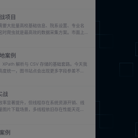
化过滤冗余文字，想要实现自定义规则文本净化，正则
何使用正则批量清洗网页原始文本。
实战项目
需要大批量高校基础信息、院系设置、专业名
这时爬虫就是最高效的数据采集方案。市面上
据，结构规整，非常适合用来练习结构化信息
院校主页基础信息抓取、专业目录详情联动采
、学制、学位门类等全套信息。
落地案例
ath 解析与 CSV 存储的基础套路。今天我
高度统一，图书站点会出现更多字段参差不
的能力。很多同学练完单一案例后，换一个网
整复刻从页面分析、分页规则寻找、数据提
网站页面布局带来的编码差异。
实战
效率显著提升，但线程存在系统资源开销、线
量图片下载场景，多线程依旧存在性能天花
务，无需操作系统切换线程，内存占用极低、可同
生态中aiohttp是异步 HTTP 请求标准库，搭
战案例