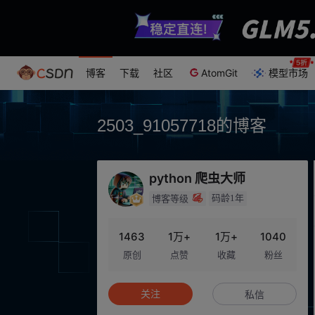
博客
下载
社区
AtomGit
模型市场
2503_91057718的博客
python 爬虫大师
码龄1年
博客等级
1463
1万+
1万+
1040
原创
点赞
收藏
粉丝
关注
私信