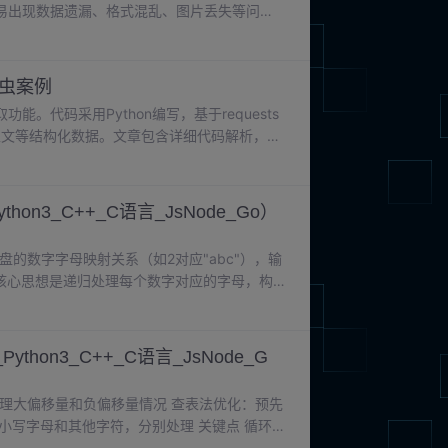
易出现数据遗漏、格式混乱、图片丢失等问
抓取公开静态景点网页的文字介绍、景点标签、详细
程自动化运行，无需人工干预。本项目采用轻
具体技术如下：表格技术工具版本。
爬虫案例
代码采用Python编写，基于requests
源及正文等结构化数据。文章包含详细代码解析，涵
了异常处理、URL拼接等实用技巧。项目采
改造用于商业场景。此外，文中还提出了分页
，为开发者提供了完整的
hon3_C++_C语言_JsNode_Go）
的数字字母映射关系（如2对应"abc"），输
核心思想是递归处理每个数字对应的字母，构
确保100%通过率，并分析了时间复杂度和空间
的高频考点。
thon3_C++_C语言_JsNode_G
处理大偏移量和负偏移量情况 查表法优化：预先
小写字母和其他字符，分别处理 关键点 循环移
26转为正数 效率优化：查表法将时间复杂度降