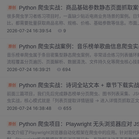
Python 爬虫实战：商品基础参数静态页面抓取
原创
很多爬虫学习者练习项目时，一直缺少贴近电商业务场景的案例。日
比，都需要批量获取商品名称、规格、价格、基础参数等信息。市面
少针对商品参数表进行定向解析，而参数信息恰恰是数据分析中价值
2026-07-24 16:39:54
9
页面进行数据抓取，精准提取商品各项基础参数，结构化保存为表格
Python 爬虫实战案例：音乐榜单歌曲信息爬虫
原创
音乐榜单爬虫属于条目密集型静态爬虫案例，非常适合练习列表循环
流程覆盖分页遍历、页面解析、数据清洗、文件持久化等爬虫核心技
对歌曲各项字段是否正常提取，确认选择器无误后再扩大采集范围。爬虫采
2026-07-24 16:39:21
694
控制访问频率，禁止对目标服务器造成不必要压力。
Python 爬虫实战：诗词全站文本 + 章节下载实
原创
前面三篇项目，我们先后完成静态榜单分页爬虫、图书列表采集、JS
虫实战，核心模式就是「列表页提取详情链接 → 进入详情页抓取正
典的爬虫结构。很多新手写爬虫只能单页抓取，一旦遇到需要从列表
2026-07-24 16:38:48
655
典诗词站点数据，批量获取诗人名称、诗词标题、朝代、原文、注释
取，学会这套逻辑，后续绝大多数文章、小说类站点都可以套用相同
Python 爬虫项目：Playwright 无头浏览器应
原创
本文介绍了Playwright浏览器自动化框架在爬虫中的应用。针对现