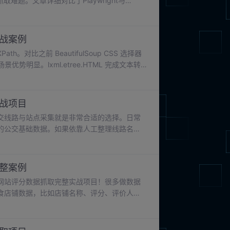
取难题。文章详细对比了Playwright与
盖元素定位、网络拦截、接口捕获、人机交互等核
化建议和性能优化方案。最后强调技术选型应
实战案例
h。对比之前 BeautifulSoup CSS 选择器
明显。lxml.etree.HTML 完成文本转
/相对路径提取子数据；xpath 返回结果永
绝对路径 XPath，维护性极差。
实战项目
交线路与站点采集就是非常合适的选择。日常
的公交基础数据。如果依靠人工整理线路名
会非常巨大。本次项目目标是抓取公开交通信
班车、末班车时间、票价信息，并且结构化保
完整案例
网站评分数据抓取完整实战项目！很多做数据
食店铺数据，比如店铺名称、评分、评价人
，几十上百家店铺就要耗费半天时间，效率极
一套可直接商用、稳定性极高、容错性极强的