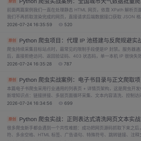
Python 爬虫实战案例：全国城市天气数据批量
原创
前面两篇案例我们一直在处理静态 HTML 网页，依靠 XPath 解
我们不再抓取渲染完成的网页，直接请求后端数据接口获取 JSON 
发形式。很多初学者只会写静态页面爬虫，遇到接口类站点就无从下
2026-07-24 16:35:59
520
需复杂标签解析、代码简洁，是数据采集优先选择的方案。本次实战
空气质量等信息，采集的数据可以用于气象统计、可视化练习、课程
Python 爬虫项目：代理 IP 池搭建与反爬规避实
原创
爬虫持续采集目标站点时，最常见的限制手段便是IP 封禁。服务器通
后，直接拒绝访问、返回验证码、403 状态码，单一本机 IP 很快失
切换请求来源地址，分散访问压力。单纯零散使用代理地址远远不够，
2026-07-24 16:35:28
787
实现 IP 获取、有效性检测、优先级调度、失效 IP 剔除、自动重试
Python 爬虫实战案例：电子书目录与正文爬取
原创
本篇电子书爬虫采用行业通用的列表页 + 详情页架构，这是爬虫开
新增知识点：链接拼接、多层页面循环采集、文本内容清洗、控制访
用，必须做好模块化拆分，请求、解析、存储逻辑相互独立。更换目
2026-07-24 16:34:56
699
息，不用大规模重构代码。同时需要建立认知：本方案仅适用于静态
Python 爬虫实战：正则表达式清洗网页文本实
原创
很多爬虫新手都会遇到一个共性难题：成功把网页源码抓取下来之后
符、多余空格、HTML 标签、广告语句、特殊符号、跳转链接、注