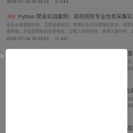
清理费时费力。BeautifulSoup 可以剥离标签，但没办法精细
2026-07-24 16:34:24
544
表达式就是爬虫必备工具。本篇我们结合真实爬虫场景，完整讲解如
Python 爬虫实战案例：高校院校专业信息采集
原创
很多从事数据分析、志愿填报研究、教育行业内容整理的朋友，经常
录数据。手动复制粘贴效率极低，动辄几百所院校，耗费大量时间，
绝大多数院校官网、教育信息平台都采用静态页面展示院校与专业数
2026-07-24 16:33:52
422
提取。本次实战项目将搭建一套完整爬虫，实现院校列表分页遍历、
集，一次性整合院校名称、所在地、办学层次、院系名称、本科专业
Python 爬虫实战：图书网站分页信息抓取完整
原创
各位小伙伴，上一篇我们完成了豆瓣电影榜单爬虫，吃透了静态分页、XP
们切换目标站点，实战图书网站分页数据抓取。相比于豆瓣榜单结构
齐、分页逻辑多样化的场景，非常适合锻炼大家排查不规则页面数据
2026-07-24 16:33:19
215
站就无从下手，根本问题是没有形成标准化的爬虫分析思路。本篇完
取、异常容错、持久化存储全流程，同时对比上一个项目，梳理不同
Python 爬虫项目：协程异步 aiohttp 高性能爬虫
原创
传统多线程爬虫依托操作系统线程调度实现并发，虽然相比串行爬虫
程数量上限、线程切换损耗等短板。当面对上千条链接批量采集、海
板。协程（Coroutine）基于用户态实现并发，由程序自身调度任
2026-07-24 16:32:48
701
时维持数千并发连接，是当前 IO 密集型爬虫最优高性能方案。Python 
配asyncio内置协程框架，构建异步爬虫体系。
Python 爬虫实战：表格网页数据导出 Excel 实
原创