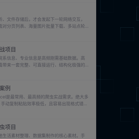
本篇内容把整套流程打通，代码复制下来就能
课程作业、影视数据分析、个人练习数据集。
析、文件存储后，才会发起下一轮网络交互，
置。面对分页列表、海量图片批量下载、多站点轮
线程并发技术依托 Python 内置
并行执行，充分利用 IO 等待的空闲时间，将整体采
实战项目
院系信息、专业信息是高频刚需基础数据。高
篇带来一套完整、可直接运行、结构化极强的
抓取院校简介、院系分类、专业名称、学制、
构化存储，符合 CSDN 高分博文质量标准，
系名称。
战案例
cel是最常用、最高频的爬虫实战需求。绝大多
据，手动复制粘贴效率极低，且容易出现格式错
：基于一键解析标准网页表格，适合规整静态
适配不规范表格、合并单元格、带样式表格等
爬虫项目
地生活素材整理、数据集制作的核心素材。手