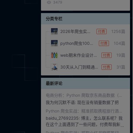
3479
分类专栏
2026年爬虫实战项目
1256篇
付费
python爬虫100个案例
104篇
付费
web期末作业设计网页/html+css+js(附完整源码)
19篇
付费
30天从入门到精通C语言（附实战项目）
31篇
付费
最新评论
电商分析：Python 爬取京东商品数据（价格 / 销量 / 评论）
我为何沉默不语:
现在没有销量数据了把
Python 爬虫实战：精准抓取携程旅行酒店价格数据
baidu_27692235:
博主，怎么联系呢？我
在这个上面遇到了一些问题，付费帮我解答
下
Python 爬虫实战：抓取小红书穿搭笔记数据