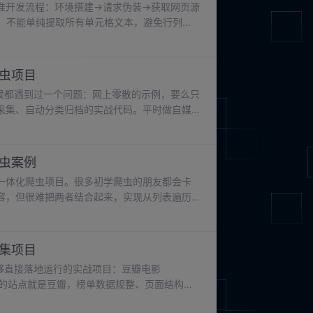
准开发流程：环境搭建→请求伪装→获取网页源
理，不能单纯提取所有单元格文本，避免行列错
尽量模块化拆分，请求、解析、存储各自独立
普遍夹杂空格、换行符，直接存储会影响最终
爬虫项目
的时候都遇到过一个问题：网上零散的示例，要么只
采集、自动分类归档的实战代码。平时做自媒
手动复制粘贴、一张张保存图片效率太低，十
虫项目，目标就是自动抓取景点详情页面的文
，做到全自动素材采集。
爬虫案例
一体化爬虫项目。很多初学爬虫的朋友都会卡
容，但很难把两者结合起来，实现从列表遍历
繁报错中断，要么只能手动一页一页复制链
表页 + 详情页联动爬虫。
采集项目
能够直接落地运行的实战项目：豆瓣电影
手的站点就是豆瓣，榜单数据规整、页面结构稳
代码片段，缺少一套完整流程：从网页分析、