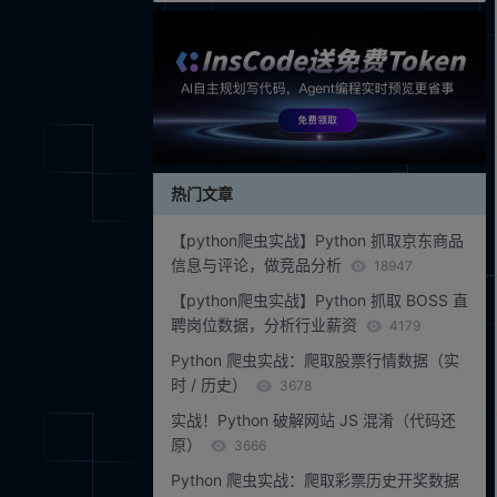
热门文章
【python爬虫实战】Python 抓取京东商品
信息与评论，做竞品分析
18947
【python爬虫实战】Python 抓取 BOSS 直
聘岗位数据，分析行业薪资
4179
Python 爬虫实战：爬取股票行情数据（实
时 / 历史）
3678
实战！Python 破解网站 JS 混淆（代码还
原）
3666
Python 爬虫实战：爬取彩票历史开奖数据