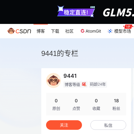
博客
下载
社区
AtomGit
模型市场
9441的专栏
9441
码龄24年
博客等级
0
0
0
18
原创
点赞
收藏
粉丝
关注
私信