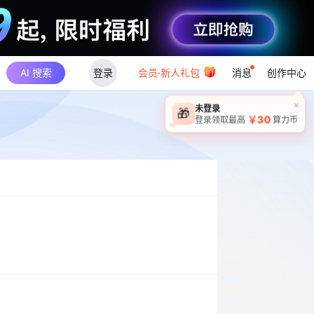
AI 搜索
登录
会员·新人礼包
消息
创作中心
×
未登录
🎁
￥30
登录领取最高
算力币