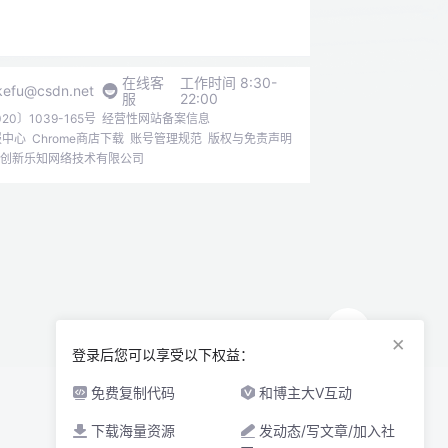
在线客
工作时间 8:30-
kefu@csdn.net
服
22:00
0〕1039-165号
经营性网站备案信息
报中心
Chrome商店下载
账号管理规范
版权与免责声明
6北京创新乐知网络技术有限公司
×
登录后您可以享受以下权益：
免费复制代码
和博主大V互动
下载海量资源
发动态/写文章/加入社