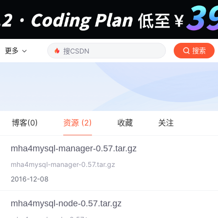
更多
搜索
博客(0)
资源 (2)
收藏
关注
mha4mysql-manager-0.57.tar.gz
mha4mysql-manager-0.57.tar.gz
2016-12-08
mha4mysql-node-0.57.tar.gz