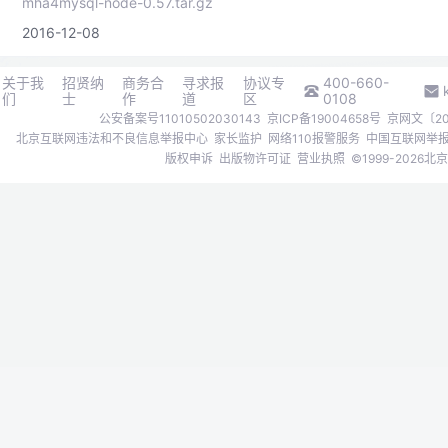
mha4mysql-node-0.57.tar.gz
2016-12-08
关于我
招贤纳
商务合
寻求报
协议专
400-660-
们
士
作
道
区
0108
公安备案号11010502030143
京ICP备19004658号
京网文〔202
北京互联网违法和不良信息举报中心
家长监护
网络110报警服务
中国互联网举
版权申诉
出版物许可证
营业执照
©1999-202