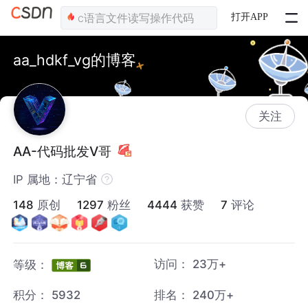
打开APP
aa_hdkf_vg的博客
关注
AA-代码批发V哥
IP 属地：辽宁省
148
原创
1297
粉丝
4444
获赞
7
评论
访问：
23万+
等级：
积分：
5932
排名：
240万+