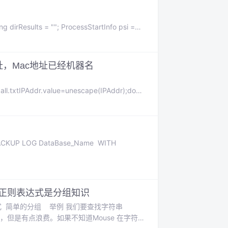
IP地址，Mac地址已经机器名
ll.txtIPAddr.value=unescape(IPAddr);docu
IPEna
CKUP LOG DataBase_Name WITH
ipt 正则表达式是分组知识
表达式 简单的分组 举例 我们要查找字符串
这是可以的，但是有点浪费。如果不知道Mouse 在字符串