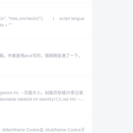
, "tree_oncheck()"); } script langua
a = ""
我。作者是用java写的，我稍微变通了一下，
i != 4) { graph = graph + " _"; }
pagesize int, --页面大小，如每页存储20条记录
ble table(id int identity(1,1),nid int) --定
明： sMainName Cookie名 sSubName Cookie子