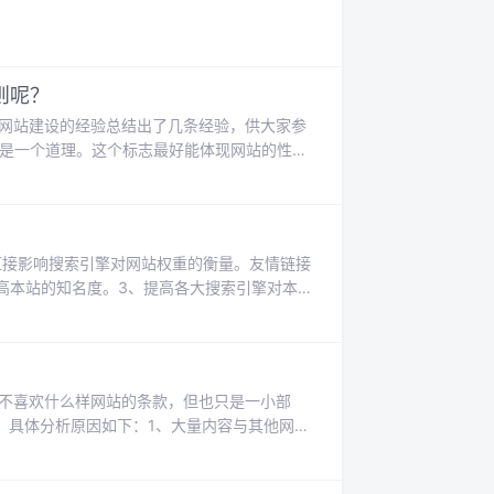
unction GetCookie(sMainNa
则呢？
网站建设的经验总结出了几条经验，供大家参
字是一个道理。这个标志最好能体现网站的性
是必须要写的，能够做好这两项，就等于把你的网
关键词
接影响搜索引擎对网站权重的衡量。友情链接
高本站的知名度。3、提高各大搜索引擎对本站
为失败呢？一、链接的网站与本站内容没有任何
本
开了不喜欢什么样网站的条款，但也只是一小部
考。具体分析原因如下：1、大量内容与其他网站
站内部存在大量的链出链接，分析同本网站链接
圾站