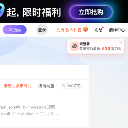
AI 搜索
登录
会员·新人礼包
消息
创作中心
×
未登录
🎁
￥30
登录领取最高
算力币
：
按最后发布时间
按访问量
RSS订阅