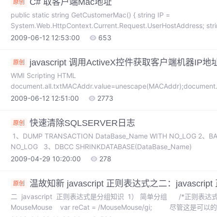
C# 取客户端Mac地址
原创
public static string GetCustomerMac() { string IP =
System.Web.HttpContext.Current.Request.UserHostAddress; string dirResults = ""; ProcessStartInfo psi =
new Process
2009-06-12 12:53:00
653
javascript 调用ActiveX控件获取客户端机器
原创
WMI Scripting HTML
document.all.txtMACAddr.value=unescape(MACAddr);document.a
ment.all.txtDNSName.value=unescape(sDNSName);if(objObject.
2009-06-12 12:51:00
2773
快速清除SQLSERVER日志
原创
1、DUMP TRANSACTION DataBase_Name WITH NO_LOG 2、BA
NO_LOG 3、DBCC SHRINKDATABASE(DataBase_Name)
2009-04-29 10:20:00
278
温故知新 javascript 正则表达式之二：javascr
原创
二 javascript 正则表达式是分组知识 1） 简单分组 /*正则
MouseMouse var reCat = /MouseMouse/gi; 尽管