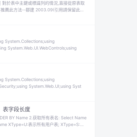
頁 對於表中主鍵或標識列的情況,直接從原表取
此方法--鄒建 2003.09(引用請保留此資
here brand=oemexec p
ng System.Collections;using
ing System.Web.UI.WebControls;using
ng System.Collections;using
curity;using System.Web.UI;using Syst
、表字段长度
rDER BY Name 2.获取所有表名: Select Name
BY Name XType=U:表示所有用户表; XType=S:表