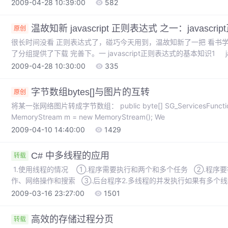
中到底出现几次时该怎么办，如果重复多次呢。 var reCat = /(m
2009-04-28 10:39:00
582
温故知新 javascript 正则表达式 之一：javasc
原创
很长时间没看 正则表达式了，碰巧今天用到，温故知新了一把 看书
了分组提供了下载 完善下。一 javascript正则表达式的基本知识1 ja
javascript 正则表达式 var reCat = new RegExp("cat"); 
2009-04-28 10:30:00
335
字节数组bytes[]与图片的互转
原创
将某一张网络图片转成字节数组： public byte[] SG_ServicesFunctionGetPicture(String ImgURL) { try {
MemoryStream m = new MemoryStream(); We
2009-04-10 14:40:00
1429
C# 中多线程的应用
转载
1.使用线程的情况 ①.程序需要执行和两个和多个任务 ②.程序
作、网络操作和搜索 ③.后台程序2.多线程的并发执行如果有多个线
个？①.如果一个线程连续占用CPU资源时间过长，其它的资源得
2009-03-16 23:27:00
1501
程。（强制剥夺）②.如果一个线程没事可做、CPU可执行其它线程
高效的存储过程分页
转载