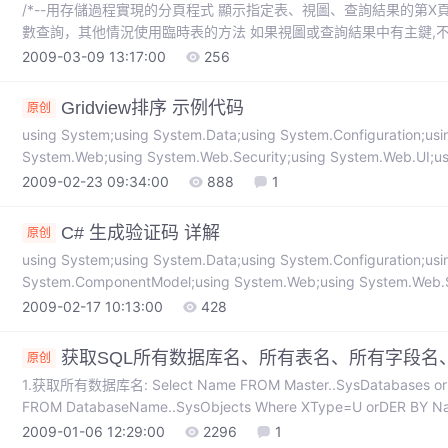
/*--用存儲過程實現的分頁程式 顯示指定表、視圖、查詢結果的第X
數查詢，其他情況使用臨時表的方法 如果視圖或查詢結果中有主鍵,不推薦
訊)--*//**//*--調用示例 select top 20 * from product_schedule w
2009-03-09 13:17:00
256
Gridview排序 示例代码
原创
using System;using System.Data;using System.Configuration;usi
System.Web;using System.Web.Security;using System.Web.UI;us
2009-02-23 09:34:00
888
1
C# 生成验证码 详解
原创
using System;using System.Data;using System.Configuration;usi
System.ComponentModel;using System.Web;using System.Web.Se
2009-02-17 10:13:00
428
获取SQL所有数据库名、所有表名、所有字段名
原创
1.获取所有数据库名: Select Name FROM Master..SysDatabases o
FROM DatabaseName..SysObjects Where XType=U orDER 
示所有系统表; 3.获取所有字段名: Selec
2009-01-06 12:29:00
2296
1