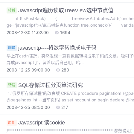
Javascript遍历读取TreeView选中节点值
转载
if (!IsPostBack) { TreeView.Attributes.Add("oncheck"
ge="javascript">//点击树结点function tree_oncheck(){ var dat
2008-12-30 11:02:00
1694
javascritp----将数字转换成电子码
翻译
早上在csdn瞎逛，突然发现一篇将数据转换成电子码的文章，吸引了
弄成javascript了，留着以后自己用。哈
哈"text/javascript">function get(i) { var graph = ""; if (i != 1 && 
2008-12-25 09:00:00
280
SQL存储过程分页算法研究
转载
1.“俄罗斯存储过程”的改良版 CREATE procedure pagination1 (@
@pageindex int --当前页码) as set nocount on begin declare @indexta
义表变量 declare @
2008-12-25 08:50:00
217
Javascript 读cookie
原创
/************************************************** 参数说