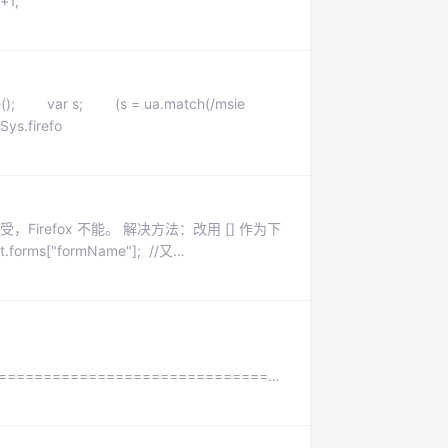
+1,
e(); var s; (s = ua.match(/msie
Sys.firefo
Firefox 不能。 解决方法：改用 [] 作为下
orms["formName"]; //又
===================================
n showTime()