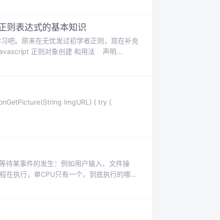
ript正则表达式的基本知识
学习吧。原来在无忧发过初学者正则，现在补充
vascript 正则对象创建 和用法 声明
你也可以 var reCat
要等待某事件的发生：例如用户输入、文件操
程在执行，单CPU只有一个，到底执行的哪
不到执行， 则系统会强制的切换执行其它线
。（