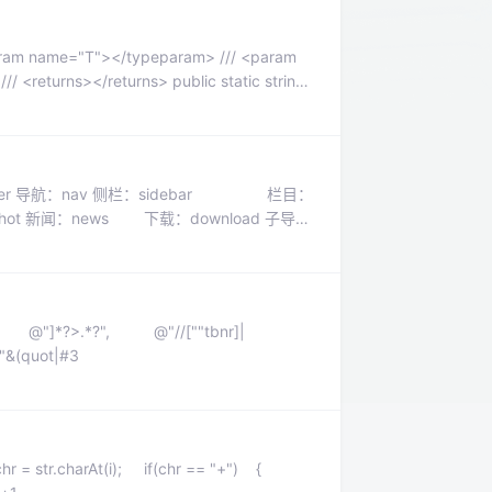
r 导航：nav 侧栏：sidebar 栏目：
link
eg ={ @"]*?>.*?", @"//[""tbnr]|
"&(quot|#3
r = str.charAt(i); if(chr == "+") {