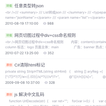
任意类型转json
转载
<br />/// <summary> /// List转成json /// </summary> /// <typeparam name="T"></typeparam> /// <param
name="jsonName"></param> /// <param name="list"></param> /// <returns></returns> public static string
ListToJson<T>(IList<T> list
2010-08-19 17:10:00
988
网页切图过程中div+css命名规则
转载
<br />网页切图过程中div+css命名规则 内容：content/containe
column 标志：logo 页面主体：main 广告：banner 热点：hot 新闻：news 下载：download 子导
航：subnav 菜单：menu 搜索：search 页脚：footer 滚动：scroll 版权：copyright 友情链接：friend
2010-07-22 13:25:00
352
子菜单：submenu 内容：c
C#清除html标记
原创
private string StripHTML(string strHtml) { string [] aryR
[^/7])*?/7|/w+)|.{0})|/s)*?(///s*)?>", @"([/r/n])[/s]+", @
2009-09-08 10:37:00
328
js 解决中文乱码
原创
function UrlDecode(str) { var ret=""; for(var i=0;i { var ch