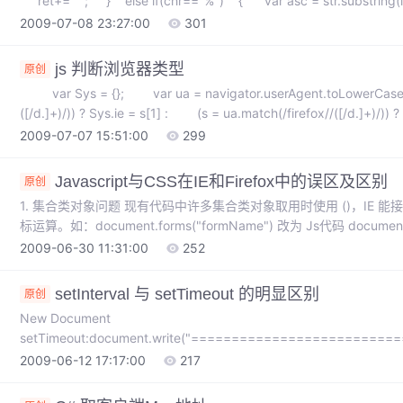
ret+=" "; } else if(chr=="%") { var asc = str.substring(i
2009-07-08 23:27:00
301
js 判断浏览器类型
原创
var Sys = {}; var ua = navigator.userAgent.toLowerCas
([/d.]+)/)) ? Sys.ie = s[1] : (s = ua.match(/firefox//([/d.]+)/)) ? 
2009-07-07 15:51:00
299
Javascript与CSS在IE和Firefox中的误区及区别
原创
1. 集合类对象问题 现有代码中许多集合类对象取用时使用 ()，IE 能接受，
标运算。如：document.forms("formName") 改为 Js代码 document.f
如： document.getElementsByName("inputName")(1);
2009-06-30 11:31:00
252
setInterval 与 setTimeout 的明显区别
原创
New Document
setTimeout:document.write("=======================
==============================")setInterval:<!--functio
2009-06-12 17:17:00
217