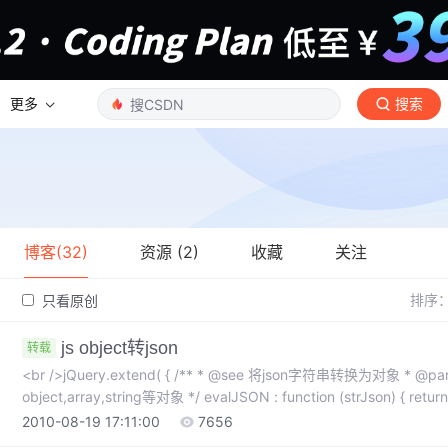
更多
搜索
博客(32)
资源 (2)
收藏
关注
排序
只看原创
js object转json
转载
<br />jQuery.extend( { /** * @see 将json字符串转换为对象 * @param json字符串 * @return 返回
object,array,string等对象 */ evalJSON : function (strJson) { return eval( "(" + strJson + ")"); } });
jQuery.extend( { /** * @see
2010-08-19 17:11:00
7656