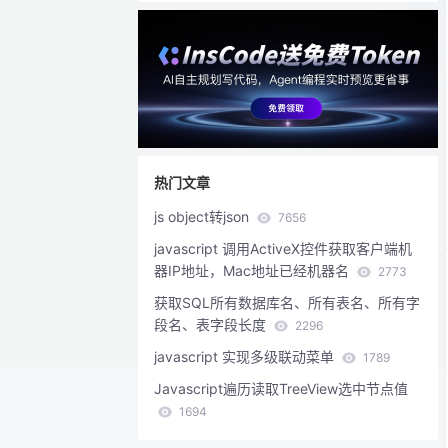
热门文章
js object转json
7656
javascript 调用ActiveX控件获取客户端机
器IP地址，Mac地址已经机器名
2773
获取SQL所有数据库名、所有表名、所有字
段名、表字段长度
2296
javascript 实现多级联动菜单
1789
Javascript遍历读取TreeView选中节点值
1694