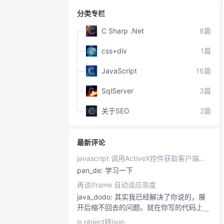
分类专栏
C Sharp .Net
8篇
css+div
1篇
JavaScript
16篇
SqlServer
3篇
关于SEO
2篇
最新评论
javascript 调用ActiveX控件获取客户端机器IP地址，Mac地址已经机器名
pan_de:
学习一下
再谈Iframe 自动适应高度
java_dodo:
其实我已经解决了你说的，展
开后缩不回去的问题。就在你写的代码上改
一个属性就可以。。呵呵。
js object转json