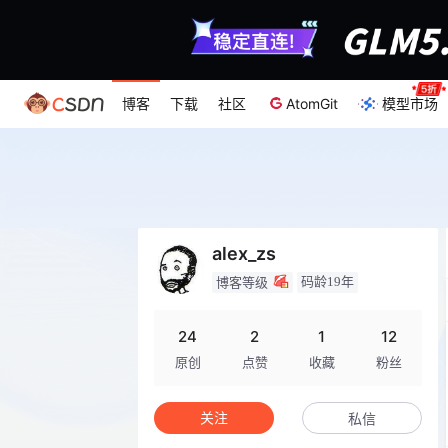
博客
下载
社区
AtomGit
模型市场
alex_zs
码龄19年
博客等级
24
2
1
12
原创
点赞
收藏
粉丝
关注
私信