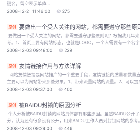
键名，留空表示单值
Cookie **************************************************/ f
2008-12-21 11:46:00
275
要做出一个受人关注的网站，都需要遵守那些原
原创
要做出一个受人关注的网站，都需要遵守那些原则呢？根据我几年来
考。1、首页上要有网站标志，也就是LOGO，一个人需要有一个名
质，让用户留下印象，能够留下一些老用户。2、TITLE和MATE
2008-12-03 09:48:00
229
站和搜索引擎又拉近了一步。TITLE大多都是用网站的名称和1到2个
友情链接作用与方法详解
原创
网站友情链接是网站推广的一个重要手段，友情链接的质量和数量直
主要可以为网站带来那些效果。1、带来流量网站的流量。2、可以提
的权重。以上3点是成功的友情链接可以达到的效果。何为成功，何
2008-12-03 09:37:00
400
联系，起到作用也就不大。二、链接的网站已被搜索引擎删除，则对
被BAIDU封锁的原因分析
原创
个人分析被BAIDU封锁的网站具体都有那些原因。虽然BAIDU公
分，认为还有很多没有公开，用来BAIDU工作人员对封锁网站的参
的内容雷同，并且都是复制自互联网上的高度重复性的内容。2、网
2008-12-03 09:29:00
446
的比例。3、网站内部有大量被BAIDU封锁的网站的链接，与一些垃