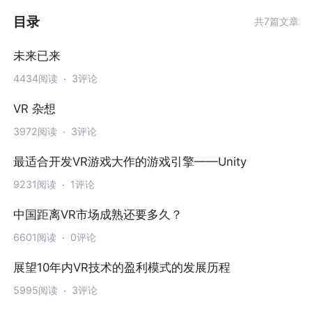
目录
共7篇文章
未来已来
4434阅读
3评论
VR 杂想
3972阅读
3评论
最适合开发VR游戏大作的游戏引擎——Unity
9231阅读
1评论
中国距离VR市场成熟还要多久？
6601阅读
0评论
展望10年内VR技术的盈利模式的发展历程
5995阅读
3评论