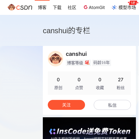
博客
下载
社区
AtomGit
模型市场
canshui的专栏
canshui
码龄16年
博客等级
0
0
0
27
原创
点赞
收藏
粉丝
关注
私信