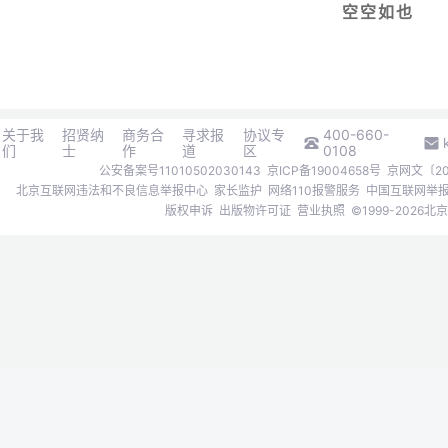
空空如也
关于我
招贤纳
商务合
寻求报
协议专
400-660-
们
士
作
道
区
0108
公安备案号11010502030143
京ICP备19004658号
京网文〔202
北京互联网违法和不良信息举报中心
家长监护
网络110报警服务
中国互联网举
版权申诉
出版物许可证
营业执照
©1999-202