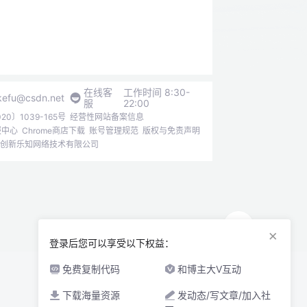
在线客
工作时间 8:30-
kefu@csdn.net
服
22:00
0〕1039-165号
经营性网站备案信息
报中心
Chrome商店下载
账号管理规范
版权与免责声明
6北京创新乐知网络技术有限公司
×
登录后您可以享受以下权益：
免费复制代码
和博主大V互动
下载海量资源
发动态/写文章/加入社