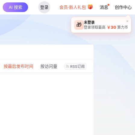
AI 搜索
登录
会员·新人礼包
消息
创作中心
×
未登录
🎁
￥30
登录领取最高
算力币
：
按最后发布时间
按访问量
RSS订阅