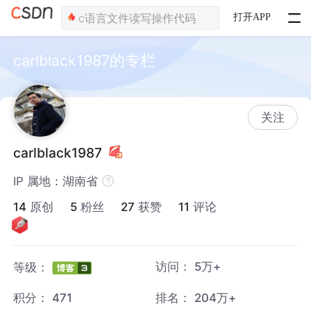
打开APP
carlblack1987的专栏
关注
carlblack1987
IP 属地：湖南省
14
原创
5
粉丝
27
获赞
11
评论
访问：
5万+
等级：
积分：
471
排名：
204万+