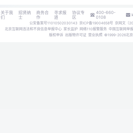
关于我
招贤纳
商务合
寻求报
协议专
400-660-
们
士
作
道
区
0108
公安备案号11010502030143
京ICP备19004658号
京网文〔202
北京互联网违法和不良信息举报中心
家长监护
网络110报警服务
中国互联网举
版权申诉
出版物许可证
营业执照
©1999-202