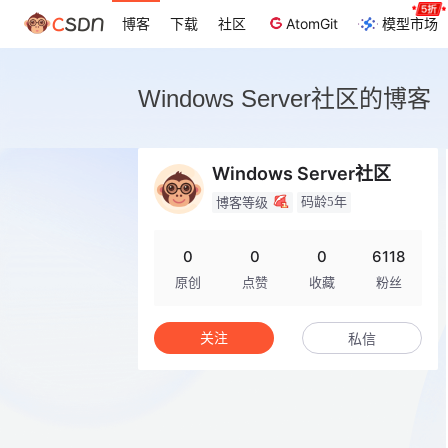
博客
下载
社区
AtomGit
模型市场
Windows Server社区的博客
Windows Server社区
码龄5年
博客等级
0
0
0
6118
原创
点赞
收藏
粉丝
关注
私信