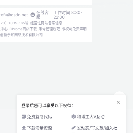
在线客
工作时间 8:30-
kefu@csdn.net
服
22:00
0〕1039-165号
经营性网站备案信息
报中心
Chrome商店下载
账号管理规范
版权与免责声明
6北京创新乐知网络技术有限公司
×
登录后您可以享受以下权益：
免费复制代码
和博主大V互动
下载海量资源
发动态/写文章/加入社