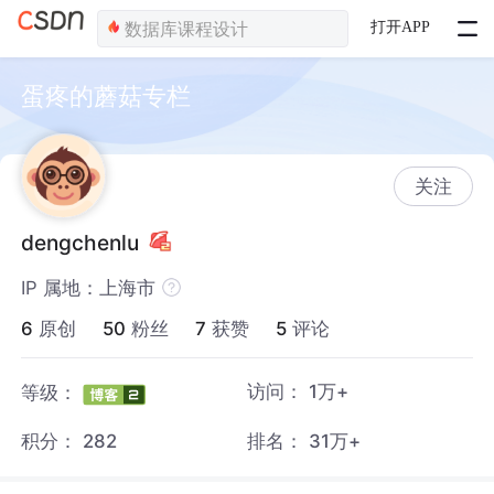
打开APP
蛋疼的蘑菇专栏
关注
dengchenlu
IP 属地：上海市
6
原创
50
粉丝
7
获赞
5
评论
访问：
1万+
等级：
积分：
282
排名：
31万+