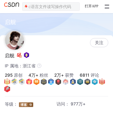
打开APP
启舰
关注
启舰
IP 属地：浙江省
295
原创
4万+
粉丝
2万+
获赞
6811
评论
访问：
977万+
等级：