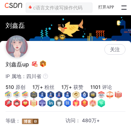
打开APP
刘鑫磊
关注
刘鑫磊up
IP 属地：四川省
510
原创
1万+
粉丝
1万+
获赞
1101
评论
访问：
480万+
等级：