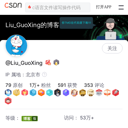
打开APP
Liu_GuoXing的博客
关注
@Liu_GuoXing
IP 属地：北京市
79
原创
1万+
粉丝
591
获赞
353
评论
访问：
53万+
等级：