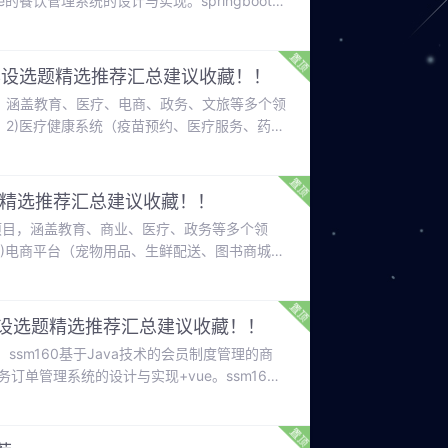
vue的餐饮管理系统的设计与实现。springboot基
t基于Spring Boot框架的某火锅店管理系统的
统的设计与实现。
机专业毕设选题精选推荐汇总建议收藏！！
项目，涵盖教育、医疗、电商、政务、文旅等多个领
；2)医疗健康系统（疫苗预约、医疗服务、药品
政务管理系统（办公系统、税务门户等）；5)
术栈实现，包含SpringBoot开发的小程序项
选题精选推荐汇总建议收藏！！
统项目，涵盖教育、商业、医疗、政务等多个领
2)电商平台（宠物用品、生鲜配送、图书商城
餐、房屋租赁、社区养老等）；5)特殊场景系
ringMVC+MyBatis技术栈，前端主要使用
同
毕设选题精选推荐汇总建议收藏！！
p。ssm160基于Java技术的会员制度管理的商
务订单管理系统的设计与实现+vue。ssm162
基于java web的网上书城系统的设计与实现
p。ssm032基于Java的汽车客运站管理系统的