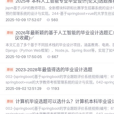
2025年 本科人工智能专业毕业设计(论文)选题推
原创
jspm基于JSP的教师项目、全新模块科研和比赛学生招募系统的设计与实现
预约管理系统的设计与实现。244-基于springboot+vue的大学生
餐系统的设计与实现（springboot）150-爬虫基于网页开发和
2025-10-09 17:52:07
560
304-基于Spring Boot的企业客源关系管理系统的设计与实现。148-
与实现。
2026年最新颖的基于人工智能的毕业设计选题汇
原创
议收藏)✅
本文汇总了多个基于不同技术栈的毕业设计项目，涵盖教育、电商、
Django（Python Web框架）、Node.js、Spring Boot
等智能应用。项目涉及数据分析、可视化、爬虫等技术，展现了Web
2025-10-09 17:50:05
667
2023-2028年最值得选的毕业设计选题
原创
002-[springboot]基于springboot的学业跟踪评价系统视频(编号：61317
springboot+vue的大学教师考核管理系统的设计与实现。042-sprin
理系统的设计与实现。186_springboot基于springboot的一个
2025-09-02 12:51:29
1193
springboot基于springboot的青少年心理健康教育网站的设计与实现
计算机毕设选题可以选什么？计算机本科毕业设
原创
002-[springboot]基于springboot的学业跟踪评价系统视频(编号：61317
springboot+vue的大学教师考核管理系统的设计与实现。042-sprin