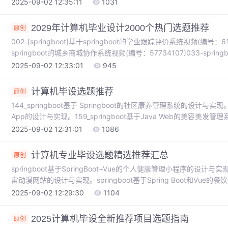
理系统的设计与实现。186_springboot基于springboot的一个
2025-09-02 12:35:11
1031
springboot基于springboot的青少年心理健康教育网站的设计与实现
2029年计算机毕业设计2000个热门选题推荐
原创
002-[springboot]基于springboot的学业跟踪评价系统视频(编号：61317
springboot的城乡商城协作系统视频(编号：57734107)033-spring
系统的设计与实现。042-springboot基于spring boot的软件
2025-09-02 12:33:01
945
springboot基于 Spring Boot 的化妆品推荐系统的设计与实现。
计算机毕设选题推荐
原创
144_springboot基于 Springboot的社区康养管理系统的设计与实现。
App的设计与实现。159_springboot基于Java Web的美容美发管理
Android的健身计划管理应用的设计与实现。156_springboot基
2025-09-02 12:31:01
1086
010_django基于spark的电力能耗数据分析系统的设计与实现。
计算机专业毕设选题精选推荐汇总
原创
springboot基于SpringBoot+Vue的个人健康管理小程序的设计与实现。s
宙动漫网站的设计与实现。springboot基于Spring Boot和Vue的
SpringBoot的高校科研工作管理系统的设计与实现。springboot基
2025-09-02 12:29:30
1104
实现。springboot基于Java Web技术的在线银行管理系统的设计与
2025计算机毕设全新推荐项目选题指南
原创