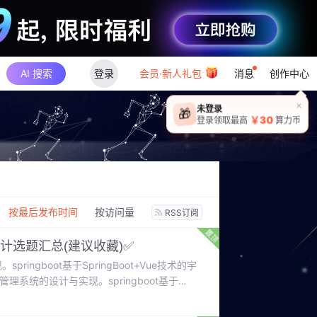
AI 搜索
登录
会员·新人礼包
消息
创作中心
×
未登录
🎁
￥30
登录领取最高
算力币
：
按最后发布时间
按访问量
RSS订阅
计选题汇总(建议收藏)✅
pringboot基于SpringBoot+Vue技术的宇
餐饮管理系统的设计与实现。springboot基于
于SpringBoot的中华诗词文化交流平台的设计与
实现。