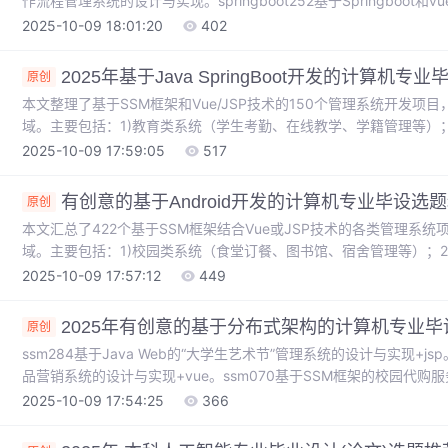
作流程管理系统的设计与实现。springboot252基于Springboot和
于spring boot框架的发艺美发店管理系统的设计与实现。springboo
2025-10-09 18:01:20
402
设计与实现。springboot基于spring boot框架的勤工助学管理系
2025年基于Java SpringBoot开发的计算
原创
本文整理了基于SSM框架和Vue/JSP技术的150个管理系统开发
域。主要包括：1)教育类系统（学生考勤、在线教学、学籍管理等）
管理等）；3)电商平台（农产品销售、服装商城、二手交易等）；4)
2025-10-09 17:59:05
517
文旅系统（旅游论坛、景区导游等）。这些项目采用SSM+JSP/Vue技
目，展示了Web系统在信息化建设中的广泛应用。
有创意的基于Android开发的计算机专业毕设
原创
本文汇总了422个基于SSM框架结合Vue或JSP技术的各类管理系
域。主要包括：1)校园类系统（食堂订餐、图书馆、宿舍管理等）；
等）；3)政务服务（公务用车、档案管理等）；4)生活服务（外卖点
2025-10-09 17:57:12
449
统（罪犯信息管理、电动车上牌管理等）。这些项目普遍采用Spring+Sp
Vue.js或JSP，体现了SSM框架在企业级应用开发中的广泛适用性，
2025年有创意的基于分布式架构的计算机专业
原创
ssm284基于Java Web的“大学生艺术节”管理系统的设计与实现+js
品营销系统的设计与实现+vue。ssm070基于SSM框架的校园代购服
基于SSM的药房药品采购集中管理系统的设计与实现+vue。ssm123
2025-10-09 17:54:25
366
+vue。ssm168基于jsp的实验室考勤管理系统网页的设计与实现+js
设计与实现+jsp。