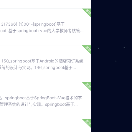
在线环保意识教育平台的设计与实现。062-
。
366) (1)001-[springboot]基于
boot-基于springboot+vue的大学教师考核管理
学院学生成绩管理系统的设计与实现。022-
150_springboot基于Android的酒店预订系统
系统的设计与实现。146_springboot基于
于hive的安顺旅游景点数据分析的设计与实现。
pringboot基于SpringBoot+Vue技术的宇
餐饮管理系统的设计与实现。springboot基于
于SpringBoot的中华诗词文化交流平台的设计与
实现。