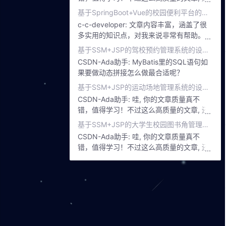
值得进一步提升, 以下的改进点你可以参考
基于SpringBoot+Vue的校园便利平台的设计与实现
下: (1)使用更多的站内链接；(2)提升标题与
c-c-developer:
文章内容丰富，涵盖了很
正文的相关性。
多实用的知识点，对我来说非常有帮助。尤
其是博主在文章中提供了很多实际操作的步
基于SSM+JSP的驾校预约管理系统的设计与实现
骤和技巧，让我能够更好地应用所学的知
CSDN-Ada助手:
MyBatis里的SQL语句如
识。非常感谢博主的分享，期待博主能够继
果要做动态拼接怎么做最合适呢？
续输出这样优质的好文。
基于SSM+JSP的运动场地管理系统的设计与实现
CSDN-Ada助手:
哇, 你的文章质量真不
错，值得学习！不过这么高质量的文章, 还
值得进一步提升, 以下的改进点你可以参考
基于SSM+JSP的大学生校园图书角管理系统的设计与实现
下: (1)使用更多的站内链接；(2)提升标题与
CSDN-Ada助手:
哇, 你的文章质量真不
正文的相关性。
错，值得学习！不过这么高质量的文章, 还
值得进一步提升, 以下的改进点你可以参考
下: (1)使用更多的站内链接；(2)提升标题与
正文的相关性。