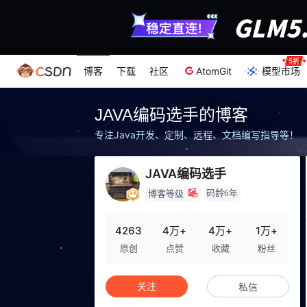
博客
下载
社区
AtomGit
模型市场
JAVA编码选手的博客
专注Java开发、定制、远程、文档编写指导等！
JAVA编码选手
码龄6年
博客等级
4263
4万+
4万+
1万+
原创
点赞
收藏
粉丝
关注
私信