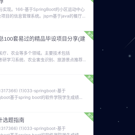
荐
。166-基于SpringBoot的小区运动中心
创业项目的信息管理系统。jspm基于java的餐厅点
数据抓取技术的在线新闻聚合平台的设计与实现。
基于SpringBoot和vue的课程教学平台的设计
总100套易过的精品毕设项目分享(建
医疗、农业等多个领域。主要技术包括
等，实现了如考研学习系统、农业害虫识别、旅游景点推荐
开发与人工智能的结合应用。
366) (1)033-springboot-基于
gboot基于spring boot的软件学院学生成绩管
在线环保意识教育平台的设计与实现。062-
。
计选题指南
366) (1)033-springboot-基于
gboot基于spring boot的软件学院学生成绩管