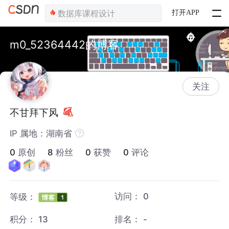
打开APP
m0_52364442的博客
关注
不甘拜下风
IP 属地：湖南省
0
原创
8
粉丝
0
获赞
0
评论
访问：
0
等级：
积分：
13
排名：
-