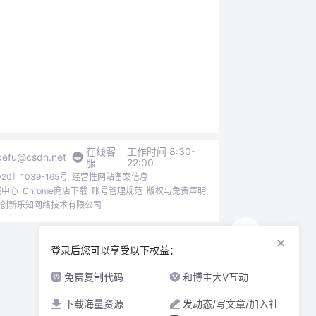
在线客
工作时间 8:30-
kefu@csdn.net
服
22:00
0〕1039-165号
经营性网站备案信息
报中心
Chrome商店下载
账号管理规范
版权与免责声明
6北京创新乐知网络技术有限公司
×
登录后您可以享受以下权益：
免费复制代码
和博主大V互动
下载海量资源
发动态/写文章/加入社