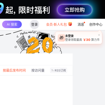
AI 搜索
登录
会员·新人礼包
消息
创作中心
×
未登录
🎁
￥30
登录领取最高
算力币
：
按最后发布时间
按访问量
RSS订阅