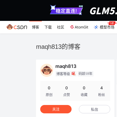
博客
下载
社区
AtomGit
模型市场
maqh813的博客
maqh813
码龄18年
博客等级
0
0
0
4
原创
点赞
收藏
粉丝
关注
私信