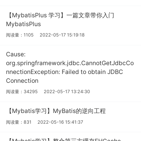
【MybatisPlus 学习】一篇文章带你入门
MybatisPlus
阅读量：1105
2022-05-17 15:19:18
Cause:
org.springframework.jdbc.CannotGetJdbcCo
nnectionException: Failed to obtain JDBC
Connection
阅读量：34295
2022-05-17 13:24:30
【Mybatis学习】MyBatis的逆向工程
阅读量：831
2022-05-16 15:41:37