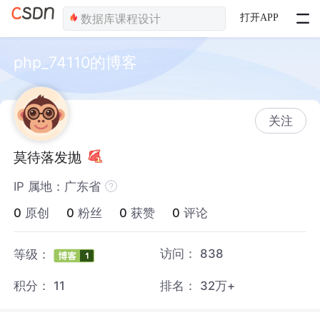
打开APP
php_74110的博客
关注
莫待落发抛
IP 属地：广东省
0
原创
0
粉丝
0
获赞
0
评论
访问：
838
等级：
积分：
11
排名：
32万+