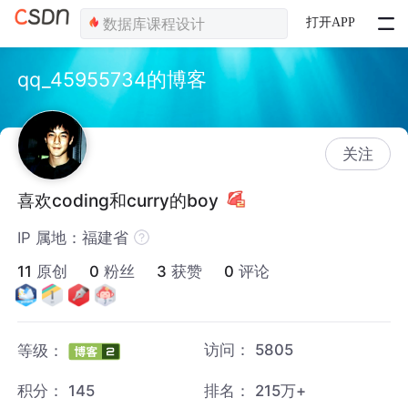
打开APP
qq_45955734的博客
关注
喜欢coding和curry的boy
IP 属地：福建省
11
原创
0
粉丝
3
获赞
0
评论
访问：
5805
等级：
积分：
145
排名：
215万+