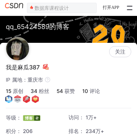
打开APP
qq_65424589的博客
关注
我是麻瓜387
IP 属地：重庆市
15
原创
34
粉丝
54
获赞
10
评论
访问：
1万+
等级：
积分：
206
排名：
234万+