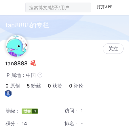
打开APP
tan8888的专栏
关注
tan8888
IP 属地：中国
0
原创
5
粉丝
0
获赞
0
评论
访问：
1
等级：
积分：
14
排名：
-