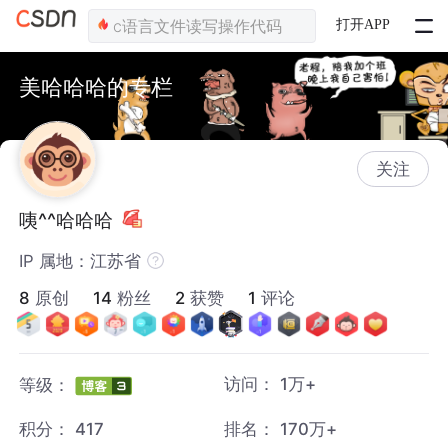
打开APP
美哈哈哈的专栏
关注
咦^^哈哈哈
IP 属地：江苏省
8
原创
14
粉丝
2
获赞
1
评论
访问：
1万+
等级：
积分：
417
排名：
170万+