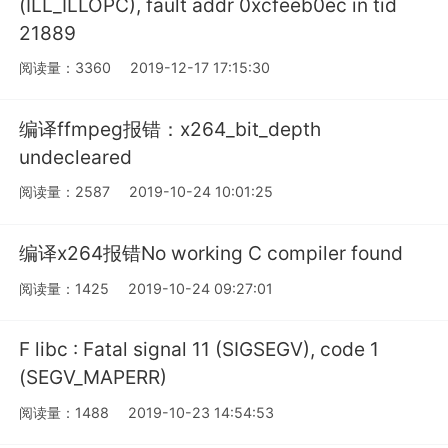
(ILL_ILLOPC), fault addr 0xcfeeb0ec in tid
21889
阅读量：3360
2019-12-17 17:15:30
编译ffmpeg报错：x264_bit_depth
undecleared
阅读量：2587
2019-10-24 10:01:25
编译x264报错No working C compiler found
阅读量：1425
2019-10-24 09:27:01
F libc : Fatal signal 11 (SIGSEGV), code 1
(SEGV_MAPERR)
阅读量：1488
2019-10-23 14:54:53