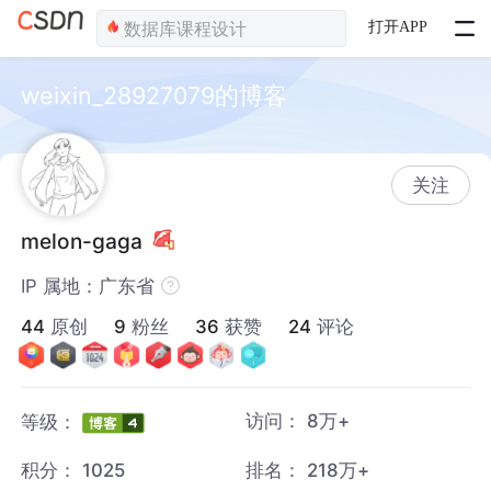
打开APP
weixin_28927079的博客
关注
melon-gaga
IP 属地：广东省
44
原创
9
粉丝
36
获赞
24
评论
访问：
8万+
等级：
积分：
1025
排名：
218万+