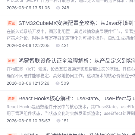
Protocol（MCP）作为一种开放协议，通过定义统一的通信标准，
值在于将AI的能力边界从模型本身扩展到整个数字生态，实现了真正的
2026-08-06 13:51:06
248
Server-Sent Events（SSE）和JSON-RPC技术构建通信
供结构化接口。这种设计使得开发者能够为Claude、Cu
STM32CubeMX安装配置全攻略：从Java环境
原创
在嵌入式系统开发中，图形化配置工具通过抽象底层硬件细节，显著
将芯片外设、时钟树等寄存器配置转化为可视化操作，自动生成初始
误。这一技术价值在于让开发者从繁琐的底层调试中解放出来，更专
2026-08-06 12:22:05
431
和团队协作场景。本文以STM32CubeMX为例，详细解析其安装过
安装等常见问题，并涵盖代码生成选项优化等实践技巧，帮助读者建
鸿蒙智联设备认证全流程解析：从产品定义到实
原创
在物联网（IoT）领域，设备互联互通是实现智能生态的基础。其核
确保不同硬件能够稳定、高效地协同工作。这项技术的核心价值在于
戴设备等场景实现无缝连接的关键。设备认证作为生态准入机制，正
2026-08-06 12:15:26
509
户体验上是否达到标准。对于希望接入鸿蒙智联（HarmonyOS Co
要。本文将围绕**设备认证**与**开发调试**两大热词，系统阐述从硬
React Hooks核心解析：useState、useEffec
原创
React Hooks是函数组件开发中的核心技术，其中useState、useEffe
用于管理组件状态，当状态变化时会触发重新渲染；useEffect处理
则提供了一种持久化存储可变值的方式，且不会触发渲染。理解这三者
2026-08-06 10:35:57
151
关重要。在实际开发中，合理使用这些Hook可以避免常见问题如无
深入解析这三个核心Hook的设计原理、使用