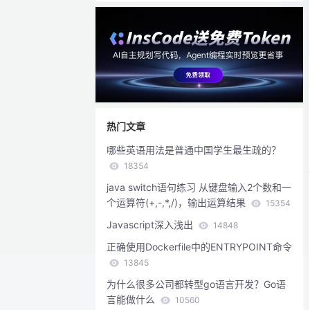
热门文章
哪些英语用法是普通中国学生最生疏的？
18354
java switch语句练习 从键盘输入2个数和一
个运算符(+,-,*,/)，输出运算结果
15354
Javascript深入浅出
14848
正确使用Dockerfile中的ENTRYPOINT命令
13845
为什么很多公司都转型go语言开发？Go语
言能做什么
10560