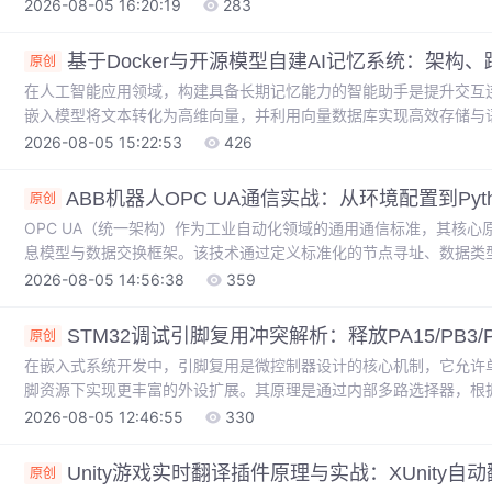
答案。这一架构的技术价值在于，既利用了外部知识库的实时性与准
2026-08-05 16:20:19
283
力，广泛应用于智能客服、知识库问答、文档分析等场景。然而，随
显，尤其是**向量检索**的延迟与**LLM调用**的高昂费用，成为
基于Docker与开源模型自建AI记忆系统：架构
原创
在人工智能应用领域，构建具备长期记忆能力的智能助手是提升交互
嵌入模型将文本转化为高维向量，并利用向量数据库实现高效存储与语
性，使其能记住用户的历史对话与偏好，广泛应用于个人知识管理、
2026-08-05 15:22:53
426
用Docker容器化技术，整合Qdrant向量数据库与Ollama大语
剖析了在部署过程中遇到的典型问题，例如容器网络通信、向量维度
ABB机器人OPC UA通信实战：从环境配置到Pyt
原创
OPC UA（统一架构）作为工业自动化领域的通用通信标准，其核
息模型与数据交换框架。该技术通过定义标准化的节点寻址、数据类
互操作性，其技术价值在于彻底解决了传统工业协议封闭、配置复杂
2026-08-05 14:56:38
359
上，OPC UA广泛服务于设备监控、数据采集、MES/SCADA系统集
利用OPC UA实现ABB机器人与上位机（如PC）间的高效数据互通
STM32调试引脚复用冲突解析：释放PA15/PB3/
原创
在嵌入式系统开发中，引脚复用是微控制器设计的核心机制，它允许
脚资源下实现更丰富的外设扩展。其原理是通过内部多路选择器，根
这一设计极大提升了芯片的灵活性和集成度，是平衡功能与成本的关
2026-08-05 12:46:55
330
场景，在通用输入输出、通信接口、模拟功能或调试接口之间进行切换配置
STM32系列，其强大的调试功能依赖于JTAG和SWD接口，而PA15
Unity游戏实时翻译插件原理与实战：XUnity
原创