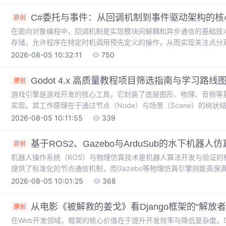
竞品研究等场景。本文以高端智能电动车市场为背景，通过一个完整的Py
数据处理、Flask构建API服务，并融入**数据驱动决策**和**关键
C#委托与事件：从回调机制到事件驱动架构的核
原创
在面向对象编程中，回调机制是实现模块间解耦和异步通信的基础技
存储，允许程序在特定时机调用预先定义的操作，从而实现关注点分
性和可扩展性，是构建松耦合、高内聚系统的关键。在C#语言中，
2026-08-05 10:32:11
750
准化实现；而事件则基于委托，通过封装和访问控制，构建了安全的发
发（如WPF/WinForms的事件处理）、插件系统、日志框架和异步
Godot 4.x 高质量教程项目筛选指南与学习路线
原创
游戏引擎是游戏开发的核心工具，它封装了底层图形、物理、音频等
实现。其工作原理在于通过节点（Node）与场景（Scene）的树状结
驱动交互。掌握一款高效、开源的引擎能显著降低开发门槛，加速原型
2026-08-05 10:11:55
339
台和友好的2D/3D支持受到独立开发者和学习者的青睐。为了高效
验、聚焦代码质量与最佳实践的教程筛选清单至关重要。本文围绕GDScr
基于ROS2、Gazebo与ArduSub的水下机器
原创
机器人操作系统（ROS）与物理仿真技术是机器人算法开发与验证的
提供了标准化的节点通信机制，而Gazebo等物理仿真引擎则能高
组合的工程价值在于，它允许开发者在虚拟环境中低成本、高效率地
2026-08-05 10:01:25
368
件试错风险并加速迭代周期。在水下机器人这一特定应用场景中，结合Ar
真，能够构建从传感器模拟、控制逻辑到任务执行的完整闭环测试平台。
从电影《被解救的姜戈》看Django框架的“解放者
原创
在Web开发领域，框架的核心价值在于提升开发效率与降低复杂度。Dja