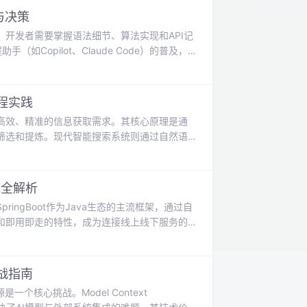
构建稳定高效的
与决策
开发者需要掌握语法细节、算法实现和API记
Copilot、Claude Code）的普及，
开发者从繁琐的底层编码中解放出来，推动编
设计、技术选型和批判性思维等更高阶的认知
过程。本文聚焦于AI时代
程实践
高效、精准的信息获取需求。其核心原理是通
筛选和提炼。现代智能搜索系统则通过自然语
图理解与执行”的范式转变，其技术价值在于能够
搜索、抓取、总结），最终生成结构化答案而
术研究、数据分析等需要整合多源信息的场
统全解析
ngBoot作为Java生态的主流框架，通过自
和即用即走的特性，成为连接线上线下服务的
和用户体验。通过整合SpringBoot后端
池监控的智能租车平台。这种全栈解决方案不
的技术参考。
战指南
核心挑战。Model Context