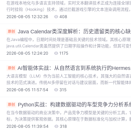
在游戏本地化与多语言支持领域，实时文本翻译技术正成为连接全球
行时挂钩（Hooking）技术，通过拦截游戏引擎的文本渲染调用流
替换。这项技术的工程价值在于其通用性与非侵入性，能够适配绝大多数
2026-08-05 12:32:26
408
端均可覆盖。结合BepInEx等插件框架，开发者可以构建标准化的翻
务，实现从文本捕获、缓存查询到结果呈现的自动化流程。在实际应
Java Calendar类深度解析：历史遗留类的核心
原创
在Java编程中，日期时间处理是基础且关键的技术领域。其核心原
java.util.Calendar类虽然提供了日期字段操作和计算功能，但
份从0开始）增加了开发复杂度。从技术价值看，理解Calendar
2026-08-05 12:24:20
1175
脉络。在实际应用场景中，开发者常需维护使用Calendar的老项目，
程安全陷阱、月份常量混淆等高频问题，并对比现代java.ti
AI智能体实战：从自然语言到系统执行的Hermes 
原创
大语言模型（LLM）作为当前人工智能的核心技术，其强大的自然语言
技术的范式演进。传统AI多停留在对话与建议层面，而新一代智能体的
理世界或数字系统的“执行”能力，实现真正的任务自动化。其技术原理在
2026-08-05 11:57:54
315
环，通过LLM将模糊的用户指令分解为对预定义工具（Tools）或技能
境中安全运行。这解决了AI与真实系统间“最后一公里”的衔接难题，
Python实战：构建数据驱动的车型竞争力分析系
原创
在当今数据驱动的商业决策中，产品竞争力模型是关键的分析工具，
标，为决策提供客观依据。其核心原理在于数据标准化与加权计算，
同量纲的数据。这项技术的价值在于将模糊的商业直觉转化为清晰的
2026-08-05 11:39:54
318