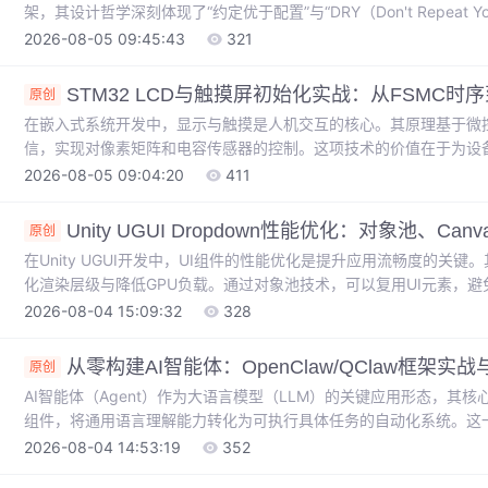
架，其设计哲学深刻体现了“约定优于配置”与“DRY（Don't Repeat 
射）、自动化Admin后台、内置认证系统等“开箱即用”的组件，Dja
2026-08-05 09:45:43
321
接与安全配置中解放出来，使其能专注于业务逻辑创新。这种“解放生
从被束缚到掌握技能、实现目标的叙事内核形成巧妙隐
STM32 LCD与触摸屏初始化实战：从FSMC时
原创
在嵌入式系统开发中，显示与触摸是人机交互的核心。其原理基于微
信，实现对像素矩阵和电容传感器的控制。这项技术的价值在于为设
智能仪表、工业HMI等场景的基石。实践中，FSMC（灵活静态存储器
2026-08-05 09:04:20
411
内存映射为LCD提供高速并行总线，其地址建立时间、数据建立时间
与触摸芯片如GT911通信，涉及中断触发与坐标读取。本文将深入探讨如
Unity UGUI Dropdown性能优化：对象池、C
原创
在Unity UGUI开发中，UI组件的性能优化是提升应用流畅度的
化渲染层级与降低GPU负载。通过对象池技术，可以复用UI元素，
能。在移动端项目中，Canvas的渲染顺序与事件检测机制直接影响
2026-08-04 15:09:32
328
击”等问题。这些优化技巧对于需要高频操作、选项众多的下拉菜单（Dro
2022.3 LTS版本，深入探讨Dropdown在对象池集成、Canva
从零构建AI智能体：OpenClaw/QClaw框架实
原创
AI智能体（Agent）作为大语言模型（LLM）的关键应用形态，其
组件，将通用语言理解能力转化为可执行具体任务的自动化系统。这一
门槛，使开发者能够基于开源框架快速实现智能流程自动化。OpenC
2026-08-04 14:53:19
352
的QClaw，共同为开发本地化、定制化AI助手提供了灵活基础。在