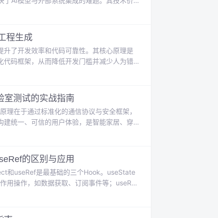
解决了AI模型与外部系统集成的难题。其技术价
“无限扩展”。在工程实践中，MCP基于成熟的
层，通过工具、资源和提示词三类核心概念，为AI模型提
到工程生成
提升了开发效率和代码可靠性。其核心原理是
化代码框架，从而降低开发门槛并减少人为错
注于应用逻辑实现，尤其适用于快速原型开发
程中的关键环节，包括Java运行环境配置、驱动
立高效的开发工作流。
验室测试的实战指南
心原理在于通过标准化的通信协议与安全框架，
构建统一、可信的用户体验，是智能家居、穿
是为了验证产品在连接稳定性、安全合规与用
nnect）生态的开发者而言，理解认证流程至关重
件方案选型、Profi
t与useRef的区别与应用
ct和useRef是最基础的三个Hook。useState
副作用操作，如数据获取、订阅事件等；useRef
的区别对于编写高效、可维护的React代码至
限循环、内存泄漏等，同时提升应用性能。本文