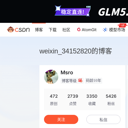
博客
下载
社区
AtomGit
模型市场
weixin_34152820的博客
Msro
码龄10年
博客等级
472
2739
3350
5426
原创
点赞
收藏
粉丝
关注
私信