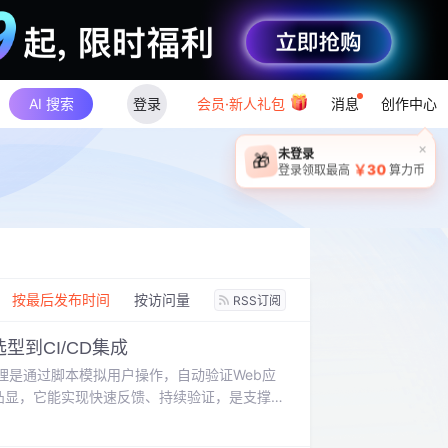
AI 搜索
登录
会员·新人礼包
消息
创作中心
×
未登录
🎁
￥30
登录领取最高
算力币
：
按最后发布时间
按访问量
RSS订阅
选型到CI/CD集成
理是通过脚本模拟用户操作，自动验证Web应
为凸显，它能实现快速反馈、持续验证，是支撑
端到端测试的完整质量保障体系，尤其在应对
入探讨了以Playwright为代表的现代测试