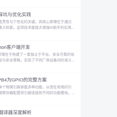
确性，又发挥了大模型的强大推理与生成能
着系统规模扩大，性能瓶颈与成本问题日益凸
工程实践中的核心挑战。本文聚焦于RAG系统的
、踩坑与优化实践
连贯性与个性化的关键。其核心原理在于通过
义检索。这项技术能极大增强AI助手的实用
智能客服与个性化推荐等场景。本文聚焦于使
言模型，搭建私有化AI记忆系统的实战过程。文中详细
匹配以及内存资源管理，并提供了
hon客户端开发
心原理在于构建了一套独立于平台、安全可靠的信
型与安全策略，实现了不同厂商设备间的语义
、数据模型不统一等集成难题。在应用场景
成以及IT/OT融合等关键领域。本文聚焦于如何
，详细阐述了包括环境配置、
PB4为GPIO的完整方案
单个物理引脚承载多种功能，从而在有限的引
据寄存器配置将引脚连接到不同的功能模块。
键技术。在工程实践中，开发者常需根据应用
。对于基于ARM Cortex-M内核的
、PB3、PB4等引脚在复位后默认被
自动翻译器深度解析