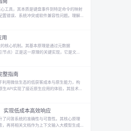
指南
核心工具，其本质是键盘事件到特定命令的映射
配置错误、系统冲突或软件兼容性问题。理解
于开发者而言，稳定的调试环境至关重要，它
聚焦于小熊猫C++这一轻量级C++ IDE，针
置**和**GDB调试器**
应用
据组织的核心机制。其基本原理是通过元数据
（索引节点）正是这一原理的关键实现，它是文件
位置）的数据结构。理解inode的工作原理对
文件系统（VFS）的统一抽象层至关重要。其
/O操作的基础。
完整指南
于利用微信生态的低获客成本与原生能力，构
原生API实现了接近原生应用的体验，其技术价
的平台。在应用场景上，它尤其适合宠物服务
例，深入剖析了其核心模块设计，如宠物档案
止预约超卖等高并发场景下的关键技术实践，为开
，实现低成本高效响应
升了问答系统的准确性与可靠性。其核心原理
索，再将相关文档作为上下文输入大模型生成