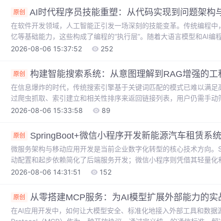
框架，通过实战演示了如何结合页面对象模型和GitHub Actions，
AI时代程序员技能重塑：从代码实现到问题架构
原创
在软件开发领域，人工智能正引发一场深刻的技能变革。传统编程中，
忆等基础能力，这些构成了编程的“执行层”。随着大语言模型和AI编程助手（如
这些基于记忆和重复执行的技能正被快速自动化。其技术价值在于将
2026-08-06 15:37:52
252
程抽象层次上移。在新的技术范式下，核心能力转向问题分解、系统
维度。应用场景涵盖从需求分析、架构权衡到人机协作工作流设计的全
构建智能搜索系统：从意图理解到RAG增强的工
原创
在信息爆炸的时代，传统搜索引擎基于关键词匹配的模式已难以满足
过爬虫抓取、索引建立和相关性排序来返回链接列表，用户仍需手动
言处理（NLP）和大型语言模型（LLM）实现从“关键词匹配”到“意
2026-08-06 15:33:58
89
直接理解用户问题背后的真实需求，自动规划并执行多步骤任务（如
非链接列表。这大幅提升了信息获取效率，尤其适用于技术调研、学
SpringBoot+微信小程序开发新能源汽车租赁系
原创
景。
微服务架构与移动应用开发是当前企业数字化转型的核心技术方向。Spri
动配置和起步依赖简化了后端服务开发；微信小程序则凭借其轻量化
重要入口。在新能源汽车租赁场景中，技术栈的合理选型直接影响系统性能
2026-08-06 14:31:51
152
与微信小程序前端，开发者可以快速构建支持动态计价算法和实时电
仅适用于毕业设计项目，也能为共享出行领域的创业公司提供可落地
从零搭建MCP服务：为AI模型扩展外部能力的实
原创
在AI应用开发中，如何让大模型安全、标准化地接入外部工具和数据源是一个