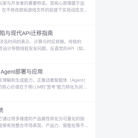
玩家与开发者的重要桥梁。其核心原理基于运
程，在不修改原始游戏文件的前提下实现动态文本
基于Unity引擎开发的游戏，从PC端到移动
译管线，集成谷歌翻译、百度翻译等外部API服
用场景中，这不仅解决了玩家
缺陷与现代API迁移指南
理涉及时间的表示、计算与时区转换。传统的
其可变性设计导致线程安全问题，反直觉的API（如月
有助于处理遗留系统代码和掌握日期时间处理的演进
或应对相关面试问题。本文聚焦Calendar的线
Agent部署与应用
理解和生成能力，正推动着智能体（Agent）
核心价值在于将LLM的“思考”能力转化为对物
于构建一个可靠的“感知-规划-执行-观察”闭
（Skills）的调用序列，并由执行引擎在受控环
在自动
统
它通过将多维度的产品属性转化为可量化的指
能够有效整合市场表现、产品力、智能化等不
数字洞察，广泛应用于市场分析、产品定位和