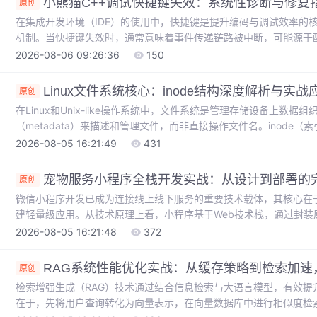
小熊猫C++调试快捷键失效：系统性诊断与修复
原创
在集成开发环境（IDE）的使用中，快捷键是提升编码与调试效率的
机制。当快捷键失效时，通常意味着事件传递链路被中断，可能源于
其原理有助于快速定位问题，例如配置文件损坏或全局热键抢占。对
2026-08-06 09:26:36
150
能确保程序运行时状态的可观测性，直接影响问题排查和代码质量。本文
对其调试控制台快捷键（如F5、F10）失灵这一常见痛点，从**快捷键配
Linux文件系统核心：inode结构深度解析与实战
原创
在Linux和Unix-like操作系统中，文件系统是管理存储设备上数
（metadata）来描述和管理文件，而非直接操作文件名。inode
系统中用于存储文件元数据（如权限、所有者、大小、时间戳及数据块
2026-08-05 16:21:49
431
于掌握文件链接（硬链接与软链接）、文件删除与空间释放、以及虚拟
技术价值在于，它是实现“一切皆文件”哲学、保障数据一致性和高效I
宠物服务小程序全栈开发实战：从设计到部署的
原创
微信小程序开发已成为连接线上线下服务的重要技术载体，其核心在
建轻量级应用。从技术原理上看，小程序基于Web技术栈，通过封装
值在于为中小企业和个人开发者提供了快速验证商业模式和上线服务
2026-08-05 16:21:48
372
这类兼具标准化服务与强社交属性的行业。本文以宠物服务小程序为
管理和服务预约系统，并详细解读了使用Redis实现分布式锁以防
RAG系统性能优化实战：从缓存策略到检索加速
原创
检索增强生成（RAG）技术通过结合信息检索与大语言模型，有效提
在于，先将用户查询转化为向量表示，在向量数据库中进行相似度检