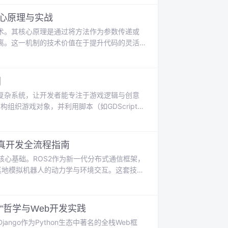
thon实战项目，演示如何利用Pandas进行
绩效指标**等核心概念，最终
心原理与实战
术。其核心原理是通过将方法作为参数传递或
离。这一机制的技术价值在于提升代码的灵活
委托作为类型安全的函数指针，为回调提供了标
布-订阅模型。这种模型广泛应用于桌面UI开
编程等场景。本文深入探讨了C#委托与事
图
复杂系统，让开发者能专注于游戏逻辑与创意
构组织游戏对象，并利用脚本（如GDScript）
迭代。在众多选择中，Godot以其轻量、跨平
学习，避免在信息过载中迷失，一份基于实际体
ipt学习、2D/
人仿真开发全流程指南
核心基础。ROS2作为新一代分布式通信框架，
保真地模拟机器人的动力学与环境交互。这套技术
测试导航、控制与感知算法，从而显著降低硬
duSub自动驾驶仪的软件在环（SITL）仿
本文聚焦于ROS2、Gaz
”哲学与Web开发实践
ngo作为Python生态中著名的全栈Web框