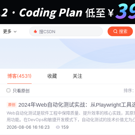
更多
搜索
博客(4531)
收藏
关注
排序
只看原创
2024年Web自动化测试实战：从Playwright工具
原创
Web自动化测试是软件工程中保障质量、提升效率的核心实践，其原
用功能。在DevOps和敏捷开发模式下，自动化测试的技术价值尤
CI/CD流水线的关键环节。应用场景覆盖从单元测试、集成测试到
2026-08-06 16:16:23
159
SPA、PWA等现代复杂Web应用时不可或缺。本文聚焦于端到端测试，深