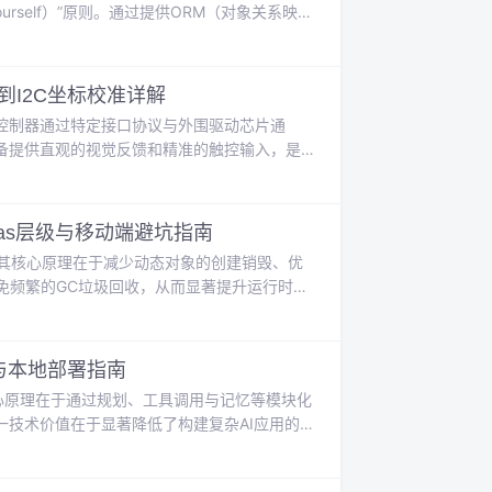
Yourself）”原则。通过提供ORM（对象关系映
ngo将开发者从繁琐的底层HTTP处理、数据库连
产力”的理念，与电影《被解救的姜戈》中主角
序到I2C坐标校准详解
控制器通过特定接口协议与外围驱动芯片通
备提供直观的视觉反馈和精准的触控输入，是
控制器）配置和I2C通信是关键。FSMC通过
等时序参数直接影响显示稳定性；而I2C则负责
何基于STM32 HAL库，针
anvas层级与移动端避坑指南
关键。其核心原理在于减少动态对象的创建销毁、优
避免频繁的GC垃圾回收，从而显著提升运行时性
交互响应，合理的层级管理能有效避免“幽灵点
pdown）组件尤为重要。本文结合Unity
战与本地部署指南
核心原理在于通过规划、工具调用与记忆等模块化
技术价值在于显著降低了构建复杂AI应用的
law作为模块化开源框架，与强调任务处理能力
应用场景上，它们尤其适合需要数据隐私保护或