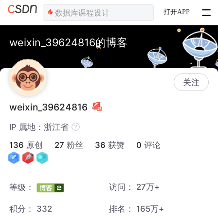
打开APP
weixin_39624816的博客
关注
weixin_39624816
IP 属地：浙江省
136
原创
27
粉丝
36
获赞
0
评论
访问：
27万+
等级：
积分：
332
排名：
165万+