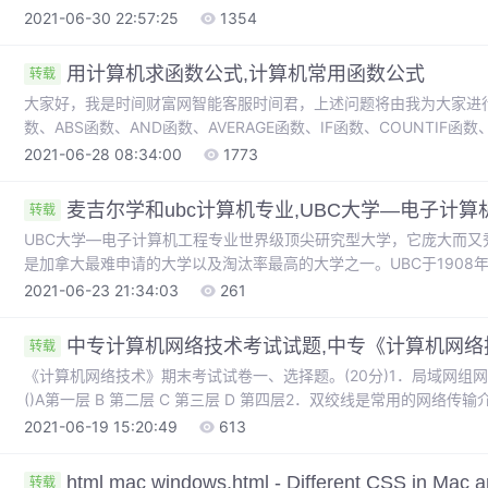
的标题？* * * * 3. 在下列的 HTML 中，哪个可以插入折行...
2021-06-30 22:57:25
1354
用计算机求函数公式,计算机常用函数公式
转载
大家好，我是时间财富网智能客服时间君，上述问题将由我为大家进
数、ABS函数、AND函数、AVERAGE函数、IF函数、COUNTIF函数、R
computer)通称电脑，是现代一种用于高速计算的电子计算机器
2021-06-28 08:34:00
1773
能，能够按照程序运行，自动、高速处理海量数据。它由硬件系统和软.
麦吉尔学和ubc计算机专业,UBC大学—电子计算
转载
UBC大学—电子计算机工程专业世界级顶尖研究型大学，它庞大而
是加拿大最难申请的大学以及淘汰率最高的大学之一。UBC于190
哥华校区(总校区)和奥肯纳根校区。UBC是不列颠哥伦比亚省历史
2021-06-23 21:34:03
261
拿大大学"三强"，在经历了百余年的长足发展后，逐渐成为蜚声全球的
中专计算机网络技术考试试题,中专《计算机网络
转载
《计算机网络技术》期末考试试卷一、选择题。(20分)1．局域网
()A第一层 B 第二层 C 第三层 D 第四层2．双绞线是常用的网络传
的传输速率比较高B 双绞线有较强的抗干扰能力C 双绞线能支持各种
2021-06-19 15:20:49
613
范围的网络3．路由器是网络层互联设备，主要用于()的互联。A 局域网.
html mac windows,html - Different CSS in Mac 
转载