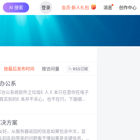
AI 搜索
登录
会员·新人礼包
消息
创作中心
：
按最后发布时间
按访问量
RSS订阅
写办公系
办公系统软件之垃圾E 人 E 本只在意你在电子
，其实别的E 本并不关心，也不在行。下面细述1
手写办公系统没有实时保存草稿功能，手写办公系
...
解决方案
并不友好，从服务器返回的信息如果包含中文，显
乱码乱码带来的问题看不懂如果是关键信息，