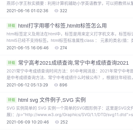
燕郊小学王秋实摘要 : 利用计算机辅助小学英语教学，可以把教师
学目标，进行多次、反复、多种形式的练习。教学过程中运用多媒体
2021-06-16 01:02:36
322
过人机对话，情景创设，模拟发音，使学生对学习的兴趣和信心大增。而
html打字用哪个标签,htmltt标签怎么用
转载
html标签定义及用法在html中，标签是用来定义打字机文本，标
html5已经不支持标签。html标签标准属性class ： 元素的类名(值：
ltr)。id：元素的唯一 id(值：id)。lang：规定元素中内容的语言代码(值：
2021-06-15 16:06:46
274
式(值：style_de...
常宁高考2021成绩查询,常宁中考成绩查询2021
转载
2021常宁中考成绩查询时间方法：91中考网消息：2021年常宁中
是中考成绩查询方法、常宁中考成绩什么时候公布？，根据往年经验，
方法，具体如下：2021年衡阳中考成绩预计将于7月初公布，届时考
2021-06-12 05:13:29
896
招生考试信息网http://zsks.hhyedu.com.cn/”通过输入考生...
html svg 文件例子,SVG 实例
转载
SVG 实例简单的 SVG 实例一个简单的SVG图形例子：这里是SVG文
展)：/p>"http://www.w3.org/Graphics/SVG/1.1/DTD/svg11.dtd">
第一行包含了 XML 声明。请注意 standalone 属性！该属性规定此 SVG
2021-06-09 10:20:46
252