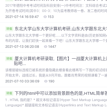
2017年德阳中考考试时间及科目安排(一)中考时间注：文科综合考试2：
为开卷考试时间(其中3：00-3：10为监考教师收一卷、发二卷的时
设置要求1、各县(市、区)考点设置应相对集中，既要保证考试管理
2021-07-14 16:59:47
153
市2017年初中毕业生学业考试考点、考场设置表》(见附件9)、考试..
东北大学山东大学计算机考研,山东大学跟东北大
转载
山东大学跟东北大学哪一个更好呢……以下文字资料是由(历史新知网www.li
布的内容，让我们赶快一起来看一下吧！山东大学跟东北大学哪一个
好，当然东北大学很多专业很不错，冶金，自动化全国顶尖，计算机
2021-07-13 06:20:08
1447
北大学不是985，其实东北大学是的，可以上网查查。本科的话东北大学
厦大计算机考研录取,【图片】一战厦大计算机上
转载
贴吧...
该楼层疑似违规已被系统折叠隐藏此楼查看此楼再写一下我的初试经
开始太早，战线过长，我是从9月开始，跟着肖秀荣的视频课看了一遍
遍肖八，一遍肖四，还有切忌闭门造车，一定要跟着一个老师学，而
2021-07-10 03:36:09
190
以，政治不存在采百家之长的学法，每个老师思路并不完全一样，跟着
下列的html中可以添加背景颜色的是,HTML简单答
转载
1 . HTML 指的是？* 超文本标记语言(Hyper Text Markup Langua
Language)* 超链接和文本标记语言(Hyperlinks and Text Marku