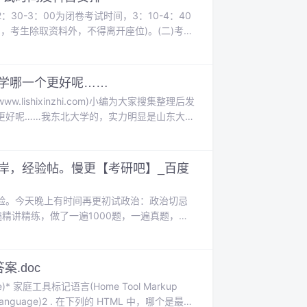
30-3：00为闭卷考试时间，3：10-4：40
间，考生除取资料外，不得离开座位)。(二)考点
的规范性，又尽可能方便考生就近参考。《德阳
.
学哪一个更好呢……
shixinzhi.com)小编为大家搜集整理后发
更好呢……我东北大学的，实力明显是山东大学
前十，机械前20，文科很差。另外楼上有说东
的分数...
岸，经验帖。慢更【考研吧】_百度
验。今天晚上有时间再更初试政治：政治切忌
精讲精练，做了一遍1000题，一遍真题，一
且最好是只跟一个老师，肖秀荣徐涛等都可
一个老师效果会比混杂着学效果可能更...
案.doc
ge)* 家庭工具标记语言(Home Tool Markup
p Language)2 . 在下列的 HTML 中，哪个是最大