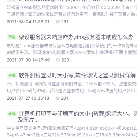
轻松建立Web服务器更新时间：2006年10月11日 00:00:00 作者：“我想有个家，一个不需要华丽的地方……”，对
于想建网上家园的你来说是否对这首歌更有一番感触？装了宽带之后，
器，感受一下拥有几十GB空间，CGI、PHP、ASP等都支持的网
2021-08-04 11:38:01
291
了解一下有关Web服务的基础知识。基础篇Web服务器：在网络中为实.
架设服务器未响应咋办,dns服务器未响应怎么办
转载
原标题：dns服务器未响应怎么办电脑是我们经常使用的一种智能处
的娱乐生活。你知道dns电脑服务器未响应要如何处理吗?下面小编整
需要要分析原因：(1)可能是网络服务商的问题；(2)路由器和接线的
2021-07-30 14:27:49
228
启电脑试试看，或者也把路由器重新开关一下。 2，使
软件测试登录时大小写,软件测试之登录测试详解
转载
一、功能测试–登录功能性测试用例包括：1.什么都不输入，点击提交
用户名和正确的密码，验证是否登录成功；3.输入已注册的用户名和
信息正确；4.输入未注册的用户名和任意密码，验证是否登录失败，
2021-07-27 16:35:18
201
空，验证是否登录失败，并且提示信息正确；6.用户名和密码两者之一
计算机打印字与印刷字的大小,[转载]实际大小、实
转载
及图片...
中文字号英文字号(磅)毫米像素初号42pt14.82mm56px小初36pt12.7
24pt8.47mm32px二号22pt7.76mm29.3px小二18pt6.35mm24p