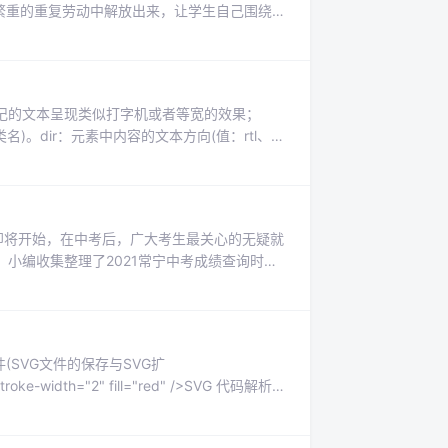
从繁重的重复劳动中解放出来，让学生自己围绕教
教学软件创设英语教学视、听、说的环境，通
且由于...
签标记的文本呈现类似打字机或者等宽的效果；
类名)。dir：元素中内容的文本方向(值：rtl、
language_code)。style ：元素的行内样
考即将开始，在中考后，广大考生最关心的无疑就
小编收集整理了2021常宁中考成绩查询时间
生可通过以下方式进行查询登录“衡阳市中小学
件(SVG文件的保存与SVG扩
stroke-width="2" fill="red" />SVG 代码解析：
 文...