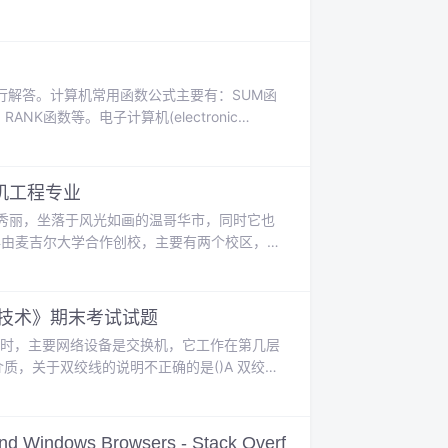
行解答。计算机常用函数公式主要有：SUM函
ANK函数等。电子计算机(electronic
，可以进行数值计算、逻辑计算，具有存储记忆功
..
机工程专业
又秀丽，坐落于风光如画的温哥华市，同时它也
8年由麦吉尔大学合作创校，主要有两个校区，温
最悠久的大学，与多伦多大学，麦吉尔大学并称加
综合性大学，在加拿大国...
技术》期末考试试题
组网时，主要网络设备是交换机，它工作在第几层
输介质，关于双绞线的说明不正确的是()A 双绞线
不同类型的网络括扑结构D 双绞线只适用于小
..
and Windows Browsers - Stack Overf