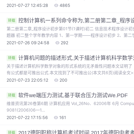
15pt5.29mm20px四号14pt4.94mm18.7px小四12pt4.23mm16px五号
2021-07-27 12:45:28
4865
控制计算机一系列命令称为,第二册第二章_程序设计
转载
第二册第二章_程序设计初步第01节(1课时)初二 信息技术程序设计初步 信息技术科 陆桂华 20
题器 初二整个学年教学内容 1、第一学期——程序设计初步 2、第
3D虚拟机器人 初三——选修内容、复习及会考 第１节程序与程序设计 * * 注册答题器： 
2021-07-26 09:24:58
292
号班，HH是自己学号 聆听 我已经...
计算机问题的描述形式,关于描述计算机科学数学对
转载
关于描述计算机科学数学对象的形式系统的无矛盾性问题本文证明了〔
有公式都是可推出公式.本文找到了不可推出公(本文共6页)阅读全文>>
必要.对某一具体数学对象而言,有一个发现、承认、确立其在数学中的
2021-07-23 22:05:12
200
个产生、发展的过程.即使到了现阶段,...(本文共5页)阅读全...
软件we端压力测试,基于联合压力测试We.PDF
转载
维普资讯第26卷第6期 计算机应用 Vol_26No．62006年 6月 ComputerApplications June2006文章编号：1001—
9081(2006)06—1...
2021-07-22 17:15:56
161
2017德阳职称计算机考试时间,2017年德阳中
转载