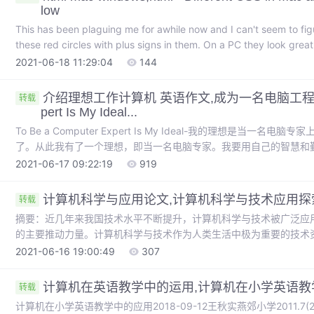
low
This has been plaguing me for awhile now and I can't seem to figu
these red circles with plus signs in them. On a PC they look great 
2021-06-18 11:29:04
144
介绍理想工作计算机 英语作文,成为一名电脑工程师是我的理
转载
pert Is My Ideal...
To Be a Computer Expert Is My Ideal-我的理想是
了。从此我有了一个理想，即当一名电脑专家。我要用自己的智慧和
努力学习，理想就一定会变成现实。To Be a Computer Expert Is My IdealW
2021-06-17 09:22:19
919
计算机科学与应用论文,计算机科学与技术应用探
转载
摘要：近几年来我国技术水平不断提升，计算机科学与技术被广泛应
的主要推动力量。计算机科学与技术作为人类生活中极为重要的技术
们的生活更加美好、便捷。综上所述，本文将对计算机科学与技术的
2021-06-16 19:00:49
307
用水平获得提升。关键词：计算机科学与技术；应用分析；发展趋势前
计算机在英语教学中的运用,计算机在小学英语教
转载
计算机在小学英语教学中的应用2018-09-12王秋实燕郊小学2011.