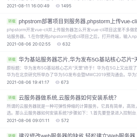
无法根据这个信息进行判断事务成功与否if( lr.eval_string("").equals("tr
2021-08-11 16:00:49
1495
{lr.end_transaction("openAT",lr.PASS);...
phpstrom部署项目到服务器,phpstorm上传vue
转载
phpstorm开发vue-cli并上传服务器怎么开发vue-cli项目这里
站服务器。1.在你使用phpstorm完成cli项目之后，打开终端，输入npm
包生成一个叫dist的文件夹。dist已经帮你把所有项目文件都打包好
2021-08-06 20:02:55
632
行。3.登录宝塔，添加站点，上...
华为基站服务器芯片,华为发布5G基站核心芯片“天
转载
原标题：华为发布5G基站核心芯片“天罡”终于！华为在5G上又出
华为在北京研究所举办了华为5G发布会暨MWC2019预沟通会。华
布，华为业界首款5G基站核心芯片——“天罡(TIANGANG)芯片”
2021-08-06 19:41:17
673
破性进步。华为天罡芯片是业内首款5G基站核心芯片，拥有超高集成度
云服务器做系统,云服务器如何安装系统？
转载
所谓的云服务器就是一种可弹性伸缩的计算服务，它具有简单，高效
选。那么云服务器如何安装系统?步骤如下：1.首先要登录进入控制
可以按照地域和需求来选择。2.把停止操作选择后，直接进入到下一
2021-08-06 09:01:11
572
照你的身份验证，确保安全，在这个过程中，你要仔细的阅读注意事项。
建议修改web服务器的缺省,轻松建立Web服务器
转载