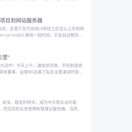
ue") )
-cli项目到网站服务器
不多做叙述，这里只交代完成cli项目之后怎么上传到网
 run build2.等待一段时间，它会自动帮你打
了，你要做的就是把dist上传到网站服务器就
罡”
现了大动作！今天上午，通信供货商，手机制造商
为常务董事、运营BG总裁丁耘在主题演讲时宣
正式推出，在集成度、算力、带宽等方面均取代突
和超强运算能...
，安全，稳定的特点，成为中大型企业的首
台，然后找到业务管理和管理云服务器。当然你
步。3.把更换系统盘操作进行选择后，系统会按
4.你可以自由的选择镜像，一...