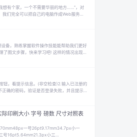
我们完全可以把自己的电脑作成Web服务
上豪宅。心急喝不了热粥，呵呵，首先还是来简单
..
理设备，熟练掌握软件操作技能能帮助我们更好
理了图文步骤，快来学习吧! 这样的情况出现，
问题；(3)电脑系统的问题。解决方法：1，先重
用360软件检测一下哪里...
按钮，看提示信息。(非空检查)2.输入已注册的
不正确的密码，验证是否登录失败，并且提示
并且提示信息正确；5.用户名和密码两者都为
为空，验证是否登录失...
际印刷大小 字号 磅数 尺寸对照表
0mm48px一号26pt9.17mm34.7px小一
x三号16pt5.64mm21.3px小三