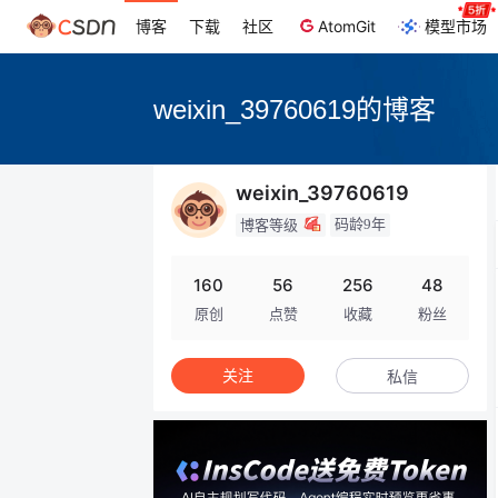
博客
下载
社区
AtomGit
模型市场
weixin_39760619的博客
weixin_39760619
码龄9年
博客等级
160
56
256
48
原创
点赞
收藏
粉丝
关注
私信