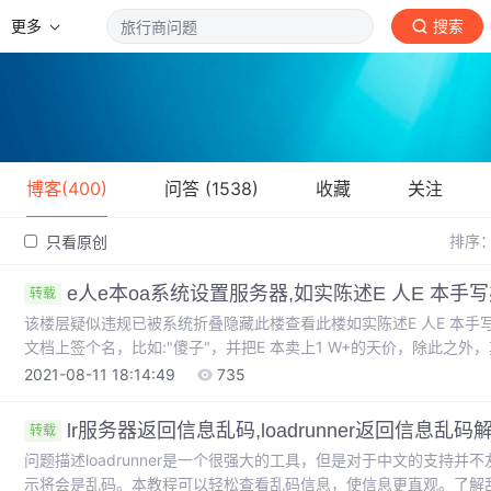
更多
搜索
博客(400)
问答 (1538)
收藏
关注
排序
只看原创
e人e本oa系统设置服务器,如实陈述E 人E 本手
转载
该楼层疑似违规已被系统折叠隐藏此楼查看此楼如实陈述E 人E 本手写
文档上签个名，比如:"傻子"，并把E 本卖上1 W+的天价，除此之外
E 本手写办公系统不稳定，各种崩溃随机出现，软件停止运行。2 
2021-08-11 18:14:49
735
统崩溃后，自然正在写的一切东西丢失，也无法恢复。这十分的可笑，人
lr服务器返回信息乱码,loadrunner返回信息乱码
转载
问题描述loadrunner是一个很强大的工具，但是对于中文的支持
示将会是乱码。本教程可以轻松查看乱码信息，使信息更直观。了解