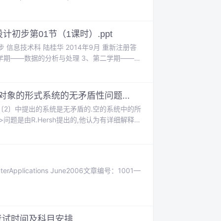
10.5pt3.70mm1...
初步第01节（1课时）.ppt
14年9月 重新注册答
二学期——数据的分析与处理 3、第二学期——
号码：30BHH B是所在班
象的形式系统的无矛盾性问题...
2〕中提出的系统是无矛盾的.空的系统中的所
问题是由R.Hersh提出的,他认为有详细解释的
地位的过程,而对于所有的数学对象而言,有一
考考试时间及科目安排