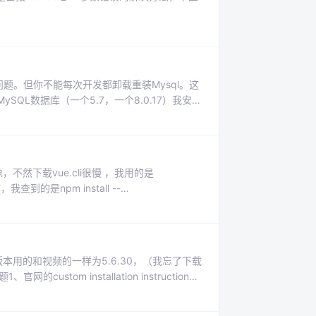
题。但你不能每次开发都卸载重装Mysql。这
SQL数据库（一个5.7，一个8.0.17）我安装
库，先暂停服务。 方法：Win+R回车，输入
不然下载vue.cli很慢 ，我用的是
的是npm install --
registry=https://registry.npm.taobao.org）3、下载vue.cli，命令 npm install -g @vue/cli （注意：vue...
本用的和视频的一样为5.6.30，（我忘了下载
om installation instructions
org/download#releases（下载链接...