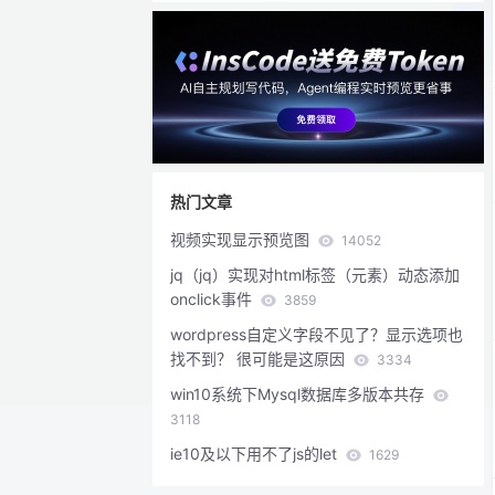
热门文章
视频实现显示预览图
14052
jq（jq）实现对html标签（元素）动态添加
onclick事件
3859
wordpress自定义字段不见了？显示选项也
找不到？ 很可能是这原因
3334
win10系统下Mysql数据库多版本共存
3118
ie10及以下用不了js的let
1629