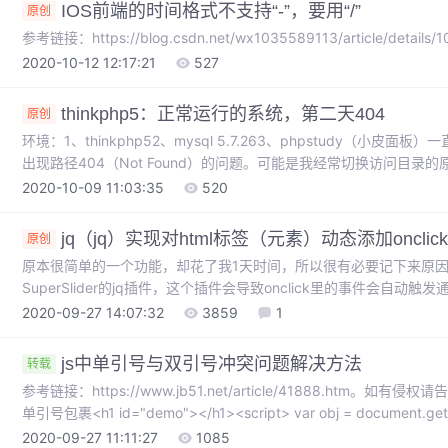
IOS前端的时间格式不支持“-”，要用“/”
原创
参考链接：https://blog.csdn.net/wx1035589113/article/details/
2020-10-12 12:17:21
527
thinkphp5：正常运行的系统，第二天404
原创
环境：1、thinkphp52、mysql 5.7.263、phpstudy（
出现路径404（Not Found）的问题。可能是我经常切换访问目
刷新都没有解决但我发现.htaccess文件变成0KB了，这很有问
2020-10-09 11:03:35
520
怪，怎么.htaccess的内容清空了...
jq（jq）实现对html标签（元素）动态添加onclic
原创
原本很简单的一个功能，却花了我1天时间，所以很有必要记下来原因
SuperSlider的jq插件，这个插件会导致onclick里的事件会自动触发通
</h1>1、jqjq实现给元素动态添加onclick方法有on和attr以及其他（1）onj
2020-09-27 14:07:32
3859
1
，百度过都说用1.8的版本，因此我改用1.8.3版本的jq库，完美运行JQ
js中单引号与双引号冲突问题解决方法
转载
参考链接：https://www.jb51.net/article/41888.htm。
单引号包裹<h1 id="demo"></h1><script> var obj = document.getE
class='new'>这是新增标签</p>")</script>上述情况就可以解决，
2020-09-27 11:11:27
1085