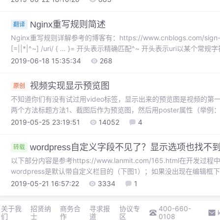
章均没有显示图...
Nginx重写规则简述
翻译
Nginx重写规则详解参考的博客有：https://www.cnblogs.com/sign-pt
[=||*|^~] /uri/ { … }= 开头表示精确匹配^~ 开头表示uri以某
url做编码，因此请求为/static/20%/aa，可以被规则^~ /sta...
2019-06-18 15:35:34
268
视频实现显示预览图
原创
不知道你们有没有试过用video标签，显示出来的预览图是视频的
两个方法标题方法1、截图后作为预览图，然后用poster属性（举例：post
poster="图片url" src="视频url" controls=""></video>优
2019-05-25 23:19:51
14052
4
wordpress自定义字段不见了？显示选项也找不
转载
以下部分内容是参考https://www.lanmit.com/165.html在开
wordpress是默认带自定义栏目的（下图1）；如果没出现在编辑
上角里的显示选项里没有勾选（在图2中勾选即可）但如果显示选项中
2019-05-21 16:57:22
3334
1
定义字段（ACF）插件处于活动状态。...
关于我
招贤纳
商务合
寻求报
协议专
400-660-
们
士
作
道
区
0108