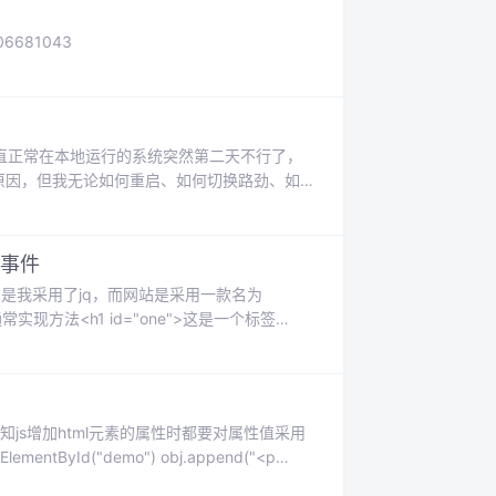
106681043
小皮面板）一直正常在本地运行的系统突然第二天不行了，
录的原因，但我无论如何重启、如何切换路劲、如何
题。后来在里面添加了内容就能正常运行了。很奇
k事件
是我采用了jq，而网站是采用一款名为
常实现方法<h1 id="one">这是一个标签
q1.7版本会报错：“on is not a function”
&lt
如有侵权请告知js增加html元素的属性时都要对属性值采用
lementById("demo") obj.append("<p
但如果