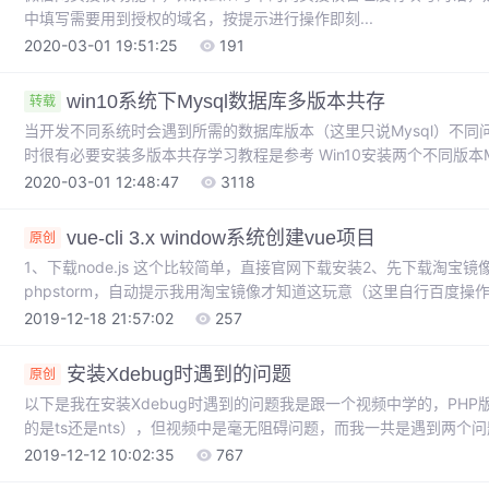
中填写需要用到授权的域名，按提示进行操作即刻...
2020-03-01 19:51:25
191
win10系统下Mysql数据库多版本共存
转载
当开发不同系统时会遇到所需的数据库版本（这里只说Mysql）不同问
时很有必要安装多版本共存学习教程是参考 Win10安装两个不同版本My
了两个版本，分别是5.5.56和5.7.29暂停服务如果已存在一个数据
2020-03-01 12:48:47
3118
services.msc进入服务，暂停Mys...
vue-cli 3.x window系统创建vue项目
原创
1、下载node.js 这个比较简单，直接官网下载安装2、先下载淘宝镜像，
phpstorm，自动提示我用淘宝镜像才知道这玩意（这里自行百度操作，我查到
2019-12-18 21:57:02
257
安装Xdebug时遇到的问题
原创
以下是我在安装Xdebug时遇到的问题我是跟一个视频中学的，PHP版
的是ts还是nts），但视频中是毫无阻碍问题，而我一共是遇到两个问题1、官网的cust
用不了该功能作用是帮你匹配相应的Xdebug版本，位置在https://xdebug.
2019-12-12 10:02:35
767