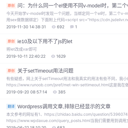
问：为什么同一个el使用不同v-model时，第二个v-
原创
今天开始学v-model时发现一个问题，当绑定同一个el时，第二个v-mo
用sex做数据绑定）下面附上代码<script src="https://cdn.jsdelivr.net/
</script> <!--view层模板 --...
2019-11-30 14:38:31
692
1
ie10及以下用不了js的let
原创
将let改成var即可
2019-10-11 22:40:22
1629
关于setTimeout用法问题
原创
有些疑惑，网上关于setTimeout用法和我真实的用法有些不同，我
https://www.runoob.com/jsref/met-win-settimeout.
获取时间不一样。当时做一个项目需要ajax获取数据库数据，一共有
2019-09-20 08:57:14
385
5-6s，原因是数据量大，我需要用sq...
Wordpress调用文章,排除已经显示的文章
翻译
本文参考的网址有1、https://zhidao.baidu.com/question/5396074
https://www.wpdaxue.com/query_posts.html当
的，这时就需要用到'offset'=>2（需要过滤的文章篇数）举例子
2019-06-22 18:10:20
683