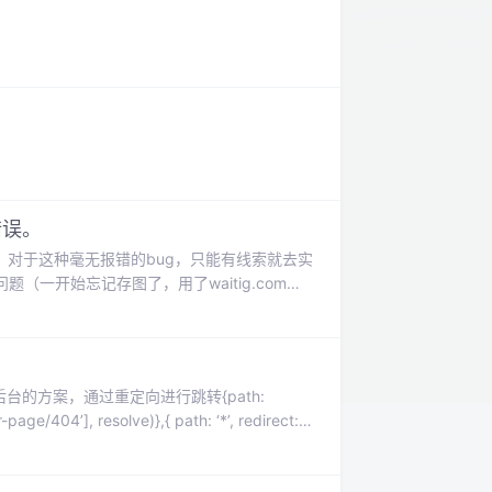
错误。
谓顺藤摸瓜，对于这种毫无报错的bug，只能有线索就去实
题（一开始忘记存图了，用了waitig.com的
可能是插件问题。主题首先想到的是
在后台发现，侧边栏的仪表盘上比其他站点的高。
后台的方案，通过重定向进行跳转{path:
page/404’], resolve)},{ path: ‘*’, redirect:
控制台有报黄色警告：[vue-router] Dupl