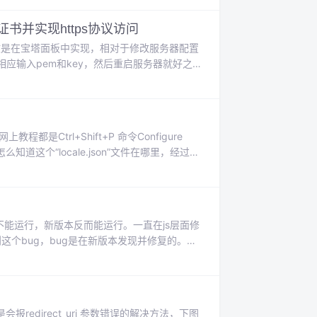
书并实现https协议访问
文是在宝塔面板中实现，相对于修改服务器配置
相应输入pem和key，然后重启服务器就好之
了443端口，但实际上并没有放行，通过提
决...
上教程都是Ctrl+Shift+P 命令Configure
的我怎么知道这个“locale.json”文件在哪里，经过一
ig，弹出...
不能运行，新版本反而能运行。一直在js层面修
这个bug，bug是在新版本发现并修复的。
了我大半个小时，真不该！！！总结两点：1、
edirect_uri 参数错误的解决方法，下图