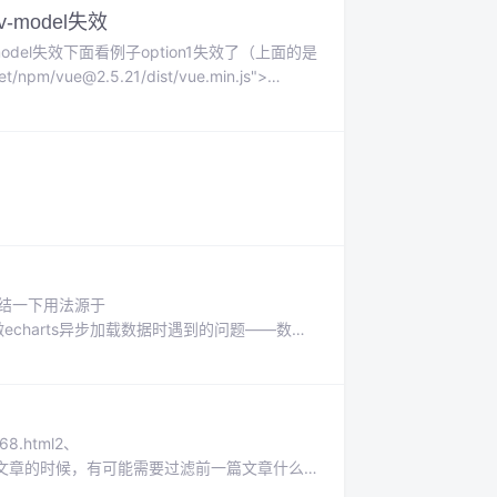
model失效
del失效下面看例子option1失效了（上面的是
npm/vue@2.5.21/dist/vue.min.js">
小结一下用法源于
html这是我在做echarts异步加载数据时遇到的问题——数据
两个ajax，但有一个瞬间完成，另外一个需要
68.html2、
我们需要用到调用文章的时候，有可能需要过滤前一篇文章什么
：下图红框处除了第一篇文章会显示图片，其余的文