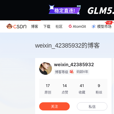
博客
下载
社区
AtomGit
模型市场
weixin_42385932的博客
weixin_42385932
码龄8年
博客等级
17
14
41
9
原创
点赞
收藏
粉丝
关注
私信