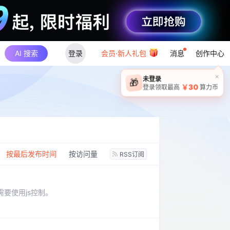
AI 搜索
登录
会员·新人礼包
消息
创作中心
×
未登录
🎁
￥30
登录领取最高
算力币
：
按最后发布时间
按访问量
RSS订阅
要使用js控制。