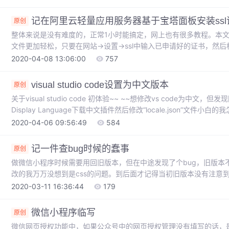
记在阿里云轻量应用服务器基于宝塔面板安装ssl证
原创
整体来说是没有难度的，正常1小时能搞定，网上也有很多教程。本
文件更加轻松，只要在网站->设置->ssl中输入已申请好的证书，然后
所以花了两天时间，是因为在宝塔面板和轻量应用丰富服务器明明放行
2020-04-08 13:06:00
757
交工单反馈给阿里云售后人员解决了这个问题（不然我能再耗两天），解
visual studio code设置为中文版本
原创
关于visual studio code 初体验~~ ~~想修改vs code为中文，但发现网
Display Language下载中文插件然后修改“locale.json”文件小白
轮查找，找到一个方法可直接修改依然用 Ctrl+Shift+P 命令，输入conf
2020-04-06 09:56:49
584
记一件查bug时候的蠢事
原创
做微信小程序时候需要用回旧版本，但在中途发现了个bug，旧版本
改的我万万没想到是css的问题。到后面才记得当初旧版本没有注意到
bug出现的原因是css包没有导入，导致效果没有改变最后下来浪费
2020-03-11 16:36:44
179
bug问题就好记录下来2、问题不能总想一个方向，得扩散思维...
微信小程序临写
原创
微信网页授权功能中，如果公众号中的网页授权管理没有填写的话，是会报r