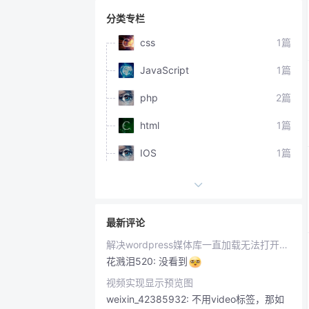
分类专栏
css
1篇
JavaScript
1篇
php
2篇
html
1篇
IOS
1篇
日常
2篇
微信
1篇
最新评论
Mysql
1篇
解决wordpress媒体库一直加载无法打开，上传错误。
花溅泪520:
没看到
vue.js
3篇
视频实现显示预览图
js
4篇
weixin_42385932:
不用video标签，那如