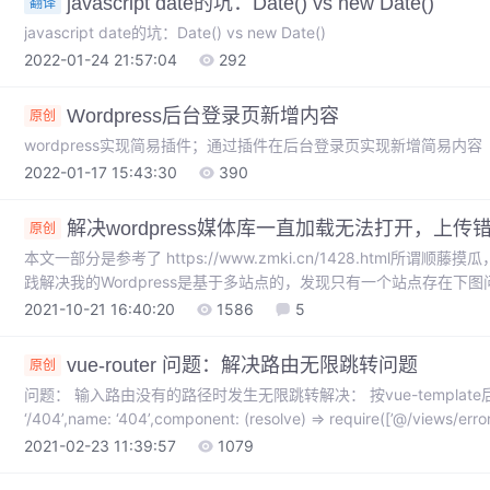
javascript date的坑：Date() vs new Date()
翻译
javascript date的坑：Date() vs new Date()
2022-01-24 21:57:04
292
Wordpress后台登录页新增内容
原创
wordpress实现简易插件；通过插件在后台登录页实现新增简易内容
2022-01-17 15:43:30
390
解决wordpress媒体库一直加载无法打开，上传
原创
本文一部分是参考了 https://www.zmki.cn/1428.html所
践解决我的Wordpress是基于多站点的，发现只有一个站点存在下图问
图，如有侵权请私聊我）插件因其它站点也在用相同的插件，所以不
2021-10-21 16:40:20
1586
5
functions.php。我把可疑的代码都删除后，还是不管用。最终
F12发现有空格，这才想起应该是 BOM
vue-router 问题：解决路由无限跳转问题
原创
问题： 输入路由没有的路径时发生无限跳转解决： 按vue-template
‘/404’,name: ‘404’,component: (resolve) => require([’@/views/error-
‘/404’, hidden: true }，但依然没有解决问题。在排查的过程中，发现
2021-02-23 11:39:57
1079