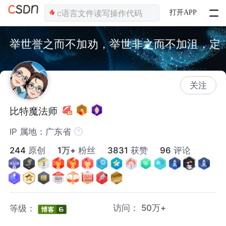
打开APP
举世誉之而不加劝，举世非之而不加沮，定
乎内外之分，辩乎荣辱之境，斯已矣。
关注
比特魔法师
IP 属地：广东省
244
原创
1万+
粉丝
3831
获赞
96
评论
访问：
50万+
等级：