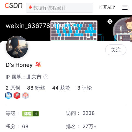
打开APP
weixin_63677891的博客
关注
D's Honey
IP 属地：北京市
2
原创
88
粉丝
44
获赞
3
评论
访问：
2238
等级：
积分：
68
排名：
27万+