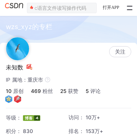
打开APP
wzs_xyz的专栏
关注
未知数
IP 属地：重庆市
10
原创
469
粉丝
25
获赞
5
评论
访问：
10万+
等级：
积分：
830
排名：
153万+