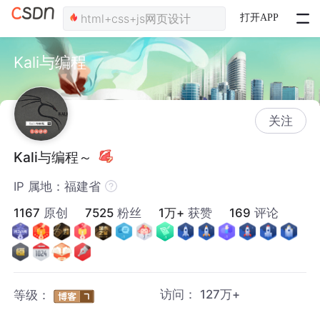
打开APP
Kali与编程
关注
Kali与编程～
IP 属地：福建省
1167
原创
7525
粉丝
1万+
获赞
169
评论
访问：
127万+
等级：