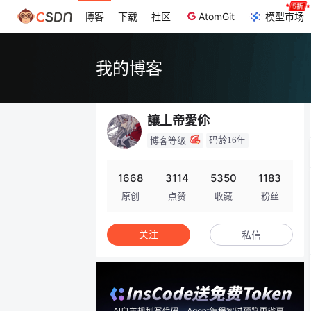
博客
下载
社区
AtomGit
模型市场
我的博客
讓丄帝愛伱
码龄16年
博客等级
1668
3114
5350
1183
原创
点赞
收藏
粉丝
关注
私信