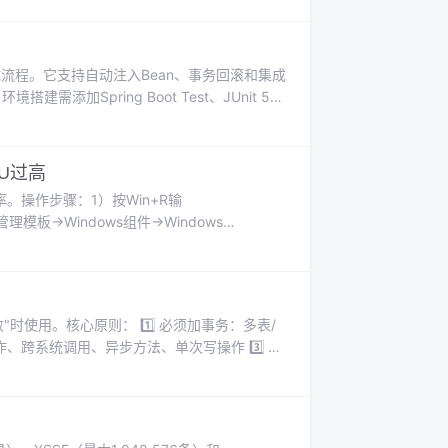
用的测试流程。它支持自动注入Bean、事务回滚和集成
加Spring Boot Test、JUnit 5、
onfigureMockMvc支持Web测试，
、@BeforeEach等注解管理。实
CPU过高
用率。操作步骤：1）按Win+R输
理模板→Windows组件→Windows
百分比"，启用并设置百分比（如5%）。设置后，
效解决系统卡顿问题。
时使用。核心原则： 1️⃣ 必须加事务：多表/
作、跨系统调用、异步方法、单次写操作 3️⃣ 最
等方案 4️⃣ 常见陷阱：非public方法、
事务是解决数据库原子性的工具，非业务一致性的