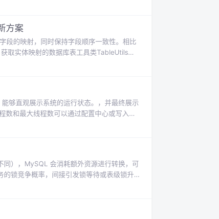
时更新方案
s字段的映射，同时保持字段顺序一致性。相比
取实体映射的数据库表工具类TableUtils。
的数据，能够直观展示系统的运行状态。，并最终展示
注意：核心线程数和最大线程数可以通过配置中心或写入到
ing Boot 中构建一套。Spring Boot 配置与
）可调整容量的任务队列。
同），MySQL 会消耗额外资源进行转换，可
务的锁竞争概率，间接引发锁等待或表级锁升
utf8mb4），MySQL 可能无法使用索引，转