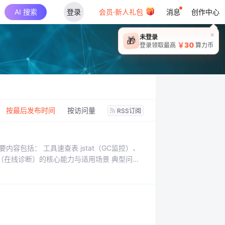
AI 搜索
登录
会员·新人礼包
消息
创作中心
×
未登录
🎁
￥30
登录领取最高
算力币
：
按最后发布时间
按访问量
RSS订阅
容包括： 工具速查表 jstat（GC监控）、
thas（在线诊断）的核心能力与适用场景 典型问题
分析线程堆栈 线程问题：jstack检测死锁/阻塞/
技巧 线程状态解读