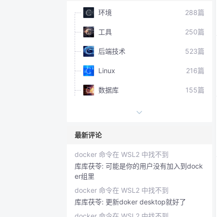
环境
288篇
工具
250篇
后端技术
523篇
Linux
216篇
数据库
155篇
前端技术
242篇
最新评论
docker 命令在 WSL2 中找不到
库库茯苓:
可能是你的用户没有加入到dock
er组里
docker 命令在 WSL2 中找不到
库库茯苓:
更新doker desktop就好了
docker 命令在 WSL2 中找不到