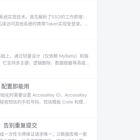
录系统实现技术。首先解析了SSO的工作原理：
续访问其他系统时携带Token实现免登录。
实现基于HMAC的JWT生成与验证 设计Token验证
WT工具类、安全配置和认证控制器，系统支持
性的基础上，通过轻量设计（仅依赖 MyBatis）和独
的性能提升。它支持多主键、逻辑删除、数据脱敏等高级
态表名等企业级特性。相比 MyBatis-Plus
查询、SQL审计）、轻量化（无第三方依赖）和免
短信，配置即能用
设置 AccessKey ID、AccessKey
接收短信的手机号码、短信模板 Code 和模板
习和适应新的 SDK，重新编写和调试代码，
厂商的服务 ，将不同厂商复杂的接口和配置进
战，告别重复提交
生成一次性令牌保证请求唯一；2)数据库唯一索