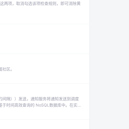
) 这两项，取消勾选该项检查规则，即可消除黄
或社区。
的间隔））发送，通知服务将通知发送到调度
于时间高效查询的 NoSQL数据库中。在实际
要发送订单确认邮件、支付处理成功的短信以
网关/负载均衡器）会接收到通知请求。例如：
消息，每条消息都针对相应的渠道进行定制。