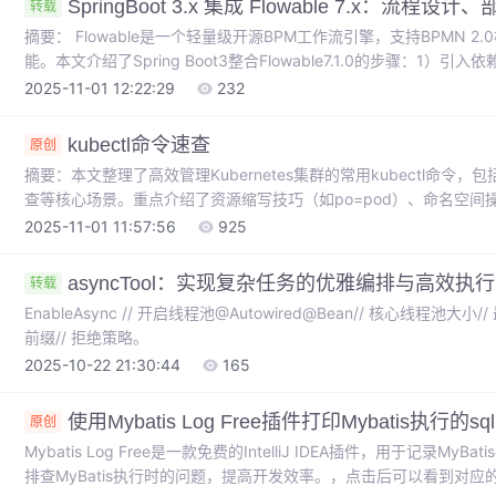
SpringBoot 3.x 集成 Flowable 7.x：流
转载
摘要： Flowable是一个轻量级开源BPM工作流引擎，支持BPMN
能。本文介绍了Spring Boot3整合Flowable7.1.0的步骤：1
3）使用官方设计器创建包含用户任务和结束事件的流程图；4）部署
2025-11-01 12:22:29
232
如何发起审批流程，包括设置流程变量、发起人ID和业务键等关键操
行的开发链路。
kubectl命令速查
原创
摘要：本文整理了高效管理Kubernetes集群的常用kubectl命
查等核心场景。重点介绍了资源缩写技巧（如po=pod）、命名空间操
能，并提供了10个最常用的基础命令。文章还详细分类了资源查看
2025-11-01 11:57:56
925
命令，帮助用户快速掌握80%日常运维场景所需的关键命令，提升Kube
asyncTool：实现复杂任务的优雅编排与高效执行
转载
EnableAsync // 开启线程池@Autowired@Bean// 核心线程池大
前缀// 拒绝策略。
2025-10-22 21:30:44
165
使用Mybatis Log Free插件打印Mybatis执行的sql
原创
Mybatis Log Free是一款免费的IntelliJ IDEA插件，用于记录
排查MyBatis执行时的问题，提高开发效率。，点击后可以看到对应的S