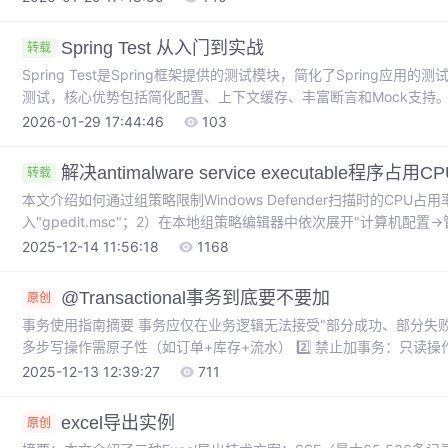
Spring Test 从入门到实战
转载
Spring Test是Spring框架提供的测试模块，简化了Spring应
测试，核心优势包括简化配置、上下文缓存、丰富断言和Mock支持。环境搭建需添
Mockito等依赖。常用注解如@SpringBootTest加载上下文，@AutoC
2026-01-29 17:44:46
103
@TestConfiguration定义测试配置。测试生命周期通过@BeforeAll
解决antimalware service executable程序占用
转载
本文介绍如何通过组策略限制Windows Defender扫描时的CPU占
入"gpedit.msc"；2）在本地组策略编辑器中依次展开"计算机配置→管
Defender防病毒→扫描"；3）双击"指定扫描期间占用CPU最大
2025-12-14 11:56:18
1168
Windows Defender扫描时的CPU占用率将控制在设定值内，有
@Transactional事务到底要不要加
原创
事务使用指南摘要 事务应仅在业务逻辑无法接受"部分成功、部分失败"
多步写操作需原子性（如订单+库存+流水） 2️⃣ 禁止加事务：只读操
佳实践：事务范围最小化，避免包裹外部调用；分布式场景采用消息表/TCC
2025-12-13 12:39:27
711
内部调用、异常捕获、checked异常会导致事务失效 关键结论：
通用方案。默认不加，需加时保持最小范围。
excel导出实例
原创