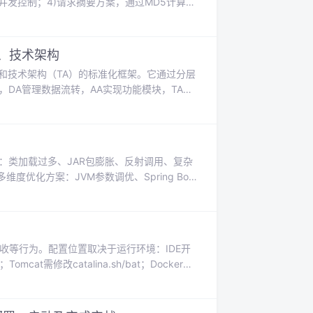
现并发控制；4)请求摘要方案，通过MD5计算请
景说明，Token方案经典可靠，数据库方案成
可根据业务场景选择合适的幂等方案。
、技术架构
）和技术架构（TA）的标准化框架。它通过分层
DA管理数据流转，AA实现功能模块，TA提
的全链路打通，具有避免系统孤岛、提升弹性、
术支撑的步骤，强调先业务后技术、统一语言
转型。
：类加载过多、JAR包膨胀、反射调用、复杂
优化方案：JVM参数调优、Spring Boot
加载/热数据预加载），以及GraalVM原生
启动时间。最后推荐Arthas等工具进行监控
回收等行为。配置位置取决于运行环境：IDE开
Tomcat需修改catalina.sh/bat；Docker通
系统服务则写入service文件。常见参数包括-
时需结合业务场景，通过监