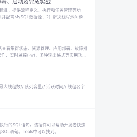
程设计、部署、启动及完成实战
 2.0标准，提供流程定义、执行和任务管理等功
）引入依赖并配置MySQL数据源；2）解决线程池问题；
流程并实现查询功能；5）通过代码示例演示
作。整合过程完整展示了从环境搭建到流程执
令，包括查看集群状态、资源管理、应用部署、故障排
作、实时监控(-w)、多种输出格式等实用功
与管理、应用部署、滚动更新、日志调试等操作
rnetes集群管理效率。
小// 最大线程数// 队列容量// 活跃时间// 线程名字
MyBatis执行的SQL语句。该插件可以帮助开发者快速
QL语句。Tools中可以找到。