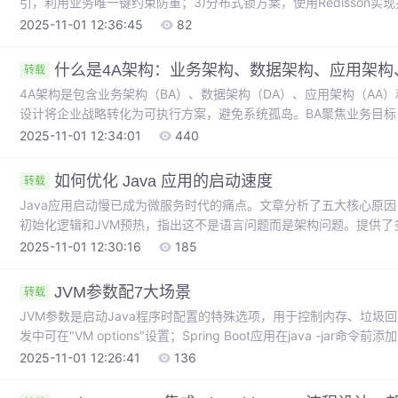
引，利用业务唯一键约束防重；3)分布式锁方案，使用Redisson实
求体哈希值实现幂等。每种方案都提供了核心思路、实现代码和适用场
2025-11-01 12:36:45
82
本最低，分布式锁适用于高并发，请求摘要则无需额外交互。开发者
什么是4A架构：业务架构、数据架构、应用架构
转载
4A架构是包含业务架构（BA）、数据架构（DA）、应用架构（AA
设计将企业战略转化为可执行方案，避免系统孤岛。BA聚焦业务目标，
供技术支撑。4A架构通过纵向穿透和横向协同，实现从战略到技术
2025-11-01 12:34:01
440
降低风险等价值。设计流程遵循业务驱动、数据整合、应用实现、技
和持续迭代的治理原则。典型案例如华为"一体四面"架构助力数字化
如何优化 Java 应用的启动速度
转载
Java应用启动慢已成为微服务时代的痛点。文章分析了五大核心原因
初始化逻辑和JVM预热，指出这不是语言问题而是架构问题。提供了多维度
配置优化（禁用自动配置、精确组件扫描）、懒加载策略选择（冷数据懒
2025-11-01 12:30:16
185
镜像等终极方案。通过代码示例展示了组合优化策略，实测可降低72%
诊断，强调启动优化需要系统性的方法论。
JVM参数配7大场景
转载
JVM参数是启动Java程序时配置的特殊选项，用于控制内存、垃圾
发中可在"VM options"设置；Spring Boot应用在java -jar命令前添加；
过环境变量或Dockerfile配置；Kubernetes在YAML文件中定义；
2025-11-01 12:26:41
136
Xms/Xmx设置堆内存、-XX:+UseG1GC指定垃圾回收器等。配置