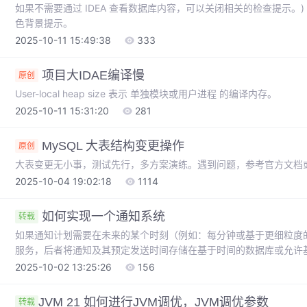
如果不需要通过 IDEA 查看数据库内容，可以关闭相关的检查提示。
色背景提示。
2025-10-11 15:49:38
333
项目大IDAE编译慢
原创
User-local heap size 表示 单独模块或用户进程 的编译内存。
2025-10-11 15:31:20
281
MySQL 大表结构变更操作
原创
大表变更无小事，测试先行，多方案演练。遇到问题，参考官方文档
2025-10-04 19:02:18
1114
如何实现一个通知系统
转载
如果通知计划需要在未来的某个时刻（例如：每分钟或基于更细粒度
服务，后者将通知及其预定发送时间存储在基于时间的数据库或允许基
工作中，我们经常会用到通知系统，比如，用户完成在线购买后，需
2025-10-02 13:25:26
156
及包裹发货的推送通知。当调用方发出请求后，通知服务（通过API
如果通知需要通过电子邮件、短信和推送发送，通知服务将生成三条
​JVM 21 如何进行JVM调优，JVM调优参数
转载