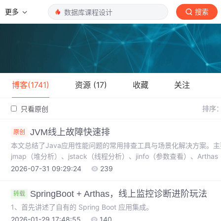
更多
搜索
博客(1741)
资源 (17)
收藏
关注
排序
只看原创
JVM线上故障快速排
原创
本文总结了Java应用性能问题的常用排查工具与场景化解决方案。主要内
jmap（堆分析）、jstack（线程分析）、jinfo（参数查看）、Ar
排查流程 CPU飙高：通过top定位进程→top -Hp定位线程→jstack
2026-07-31 09:29:24
239
线程池满等状态 内存泄漏：jmap生成堆快照分析对象分布 关键诊断
（RUNNABLE/BLOCKED/WAITING） GC异
SpringBoot + Arthas，线上监控诊断进阶玩法
转载
1、首先讲述了自有的 Spring Boot 应用集成。
2026-01-29 17:48:55
140