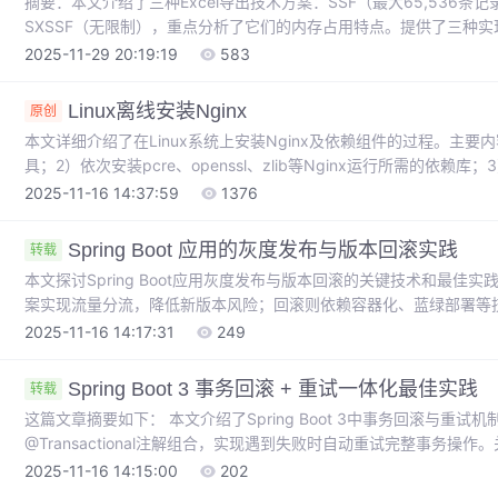
摘要：本文介绍了三种Excel导出技术方案：SSF（最大65,536条记录）
SXSSF（无限制），重点分析了它们的内存占用特点。提供了三种实
SXSSF流式导出通过临时文件处理大数据，CSV格式则提供最高性
2025-11-29 20:19:19
583
具类封装方法，包括响应头设置、数据填充和列宽配置等关键实现细
的解决方案。
Linux离线安装Nginx
原创
本文详细介绍了在Linux系统上安装Nginx及依赖组件的过程。主要内容
具；2）依次安装pcre、openssl、zlib等Nginx运行所需的依赖
Nginx的启动、停止等基本操作命令；5）针对常见的502错误给
2025-11-16 14:37:59
1376
口等操作。文章通过具体的命令示例，指导用户完成从环境准备到服务
技术人员参考。
Spring Boot 应用的灰度发布与版本回滚实践
转载
本文探讨Spring Boot应用灰度发布与版本回滚的关键技术和最佳实践。灰度发
案实现流量分流，降低新版本风险；回滚则依赖容器化、蓝绿部署等
理和监控工具配套使用的重要性，指出灰度发布和回滚机制是企业级
2025-11-16 14:17:31
249
将进一步提升流量治理的智能化水平。
Spring Boot 3 事务回滚 + 重试一体化最佳实践
转载
这篇文章摘要如下： 本文介绍了Spring Boot 3中事务回滚与重试机
@Transactional注解组合，实现遇到失败时自动重试完整事务操作
试逻辑，Transactional在内层确保每次重试都是独立事务 幂
2025-11-16 14:15:00
202
异常分类：只重试乐观锁冲突等临时性异常 完整实现：包含实体设计