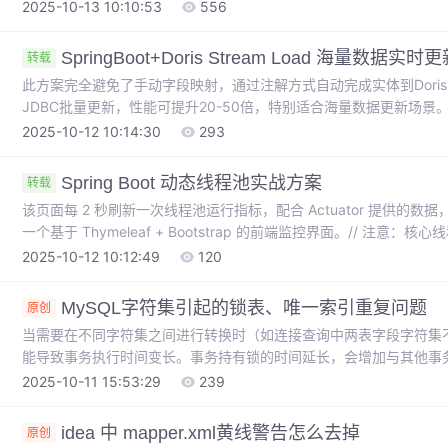
2025-10-13 10:10:53
556
SpringBoot+Doris Stream Load 海量数据实
转载
此方案完全避免了手动字段映射，通过注解方式自动完成实体到Dori
JDBC批量更新，性能可提升20-50倍，特别适合海量数据更新场景。获
注解自动完成实体到Doris字段的映射。接口响应类LoadResponse。
2025-10-12 10:14:30
293
Spring Boot 动态线程池实战方案
转载
该页面每 2 秒刷新一次线程池运行指标，配合 Actuator 提供
一个基于 Thymeleaf + Bootstrap 的前端监控界面。// 
端点中扩展。前端监控界面示例（Thymeleaf + Bootstrap）如何在 Spr
2025-10-12 10:12:49
120
集成。页面，用于展示线程池的运行指标。Actuator 端点（可选
MySQL字符集引起的锁表、唯一索引重复问题
原创
当需要在不同字符集之间进行转换时（如连接查询中两表字段字符集不
能导致事务执行时间变长。事务持有锁的时间延长，会增加与其他事
级。传入的参数字符集与字段字符集不一致（如参数是 latin1，字段是 
2025-10-11 15:53:29
239
而进行全表扫描。
idea 中 mapper.xml黄线警告怎么去掉
原创