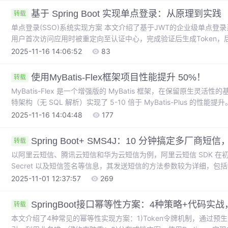
事项：强调方法可见性、自调用限制及恢复方法签名要求
基于 Spring Boot 实现单点登录：从原理到实践
转载
单点登录(SSO)系统实现方案 本文介绍了基于JWT的企业级单点登
用户首次访问应用时被重定向至认证中心，完成验证后生成Token，后
实现方案包含： 使用Spring Security构建认证中心 采用JJWT库
2025-11-16 14:06:52
83
接口供应用系统调用 实现登录成功后的重定向逻辑 关键组件包括J
Token有效期为1小时，采用BCrypt密码加密确保安
使用MyBatis-Flex框架项目性能提升 50%！
转载
MyBatis-Flex 是一个增强版的 MyBatis 框架，在保留原生灵活
特架构（无 SQL 解析）实现了 5-10 倍于 MyBatis-Plus 
功能，提供强大的 QueryWrapper 简化复杂查询，并内置多数据源、动
2025-11-16 14:04:48
177
和 Fluent-Mybatis，MyBatis-Flex 在功能丰富度（如多表
Spring Boot+ SMS4J：10 分钟搞定多厂商
转载
以阿里云短信、腾讯云短信和华为云短信为例，阿里云短信 SDK 在初始化时需要
Secret 以及短信签名等信息，其发送短信的方法参数较为详细，包括
参数等；这就意味着开发者在切换短信厂商时，需要花费大量时间去学
2025-11-01 12:37:57
269
增加了开发的复杂性和工作量。它的核心优势在于能够融合多种短信
行统一封装，为开发者提供一个简洁、通用的短信发送接口。
SpringBoot接口幂等性方案：4种策略+代码实
转载
本文介绍了4种常见的幂等性实现方案：1)Token令牌机制，通过预