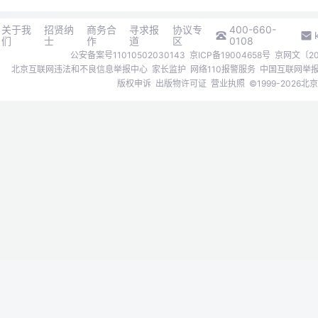
关于我
招贤纳
商务合
寻求报
协议专
400-660-
们
士
作
道
区
0108
公安备案号11010502030143
京ICP备19004658号
京网文〔202
北京互联网违法和不良信息举报中心
家长监护
网络110报警服务
中国互联网举
版权申诉
出版物许可证
营业执照
©1999-202