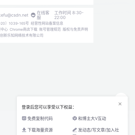
在线客
工作时间 8:30-
kefu@csdn.net
服
22:00
0〕1039-165号
经营性网站备案信息
报中心
Chrome商店下载
账号管理规范
版权与免责声明
6北京创新乐知网络技术有限公司
×
登录后您可以享受以下权益：
免费复制代码
和博主大V互动
下载海量资源
发动态/写文章/加入社