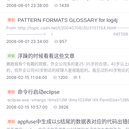
录过的,也就是说这个web应用的域名下没有一个agent颁发的sessioni
2008-06-01 23:38:00
1439
PATTERN FORMATS GLOSSARY for log4j
原创
From :http://topic.csdn.net/t/20040706/20/3151154.html!----------
----------------------! ! PATTER
2008-06-01 23:34:00
957
浮躁的时候看看这些文章
转载
赛跑我有个有趣的观察，外企公司多的是25-35岁的白领，40岁以
的，但外企公司40岁附近的经理人是很尴尬的。我见过的40岁附近
企，比方说，唐骏。外企员工的成功很大程度上是公司的成功，并非
2008-02-15 11:04:00
1200
1
表西门子中国经理比国美的老板强，甚至可以说差得很远。而进外企
命令行启动eclipse
原创
eclipse.exe -vmargs -Xms512M -Xmx1024M -XX:PermSize=12
2008-02-15 10:57:00
3926
appfuse中生成以S结尾的数据表对应的代码出
原创