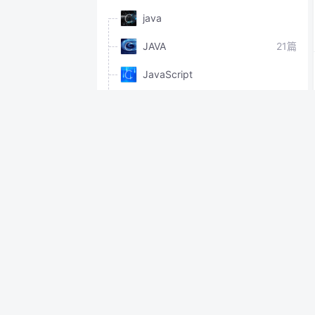
java
JAVA
21篇
JavaScript
VC/C++
关于生活
4篇
关注
4篇
流水
最新评论
管理
1篇
tomcat5下jsp出现getOutputStream() has already been called for this response异常的原因和解决方法
叫我大叔:
我加了 还是报错怎么办
自我激励
tomcat5下jsp出现getOutputStream() has already been called for this response异常的原因和解决方法
南山隐者:
out.clear(); out = pageContext.
pushBody(); 使用在jsp页面中的，如何在ja
va的action方法中写代码呢？
cas登陆验证流程图