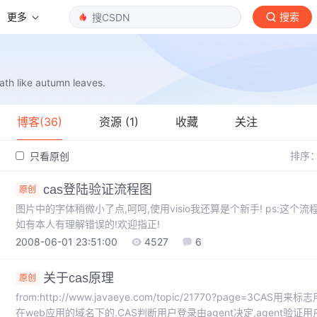
更多
搜索
eath like autumn leaves.
博客(36)
资源 (1)
收藏
关注
排序
只看原创
cas登陆验证流程图
原创
图片中的字体稍微小了点,呵呵,使用visio我还算是个新手! ps:这个流
如有本人有理解错误的!欢迎指正!
2008-06-01 23:51:00
4527
6
关于cas原理
原创
from:http://www.javaeye.com/topic/21770?page=3
在web应用的域名下的.CAS判断用户登录由agent决定,agent验