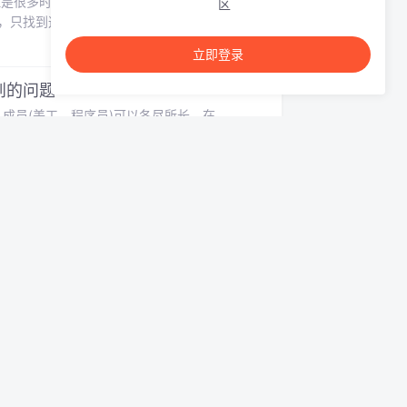
，但是很多时候并不是这样的。数据表的名字不能
区
息，只找到这一篇文章是有用的，并给予我修改
tlassian.jira.plugin.system.issuet
立即登录
碰到的问题
团队成员(美工，程序员)可以各尽所长。在
l使得项目支持velocity(1)定义名为velocity
ml 有许多标准和实践准则可适用于Java开发者，但此处要说
虽然每个人都知道这点，但有时却不自觉忘了履
”，但过一段时间，比如说两星期之后或者更长，
Bean的多个Form进行客户端校验？ 3． 怎
了多种策略，有些时候应该使用lazy，有些时候应该使用
ction中同时生成了导出文件，否则，到了下一页，