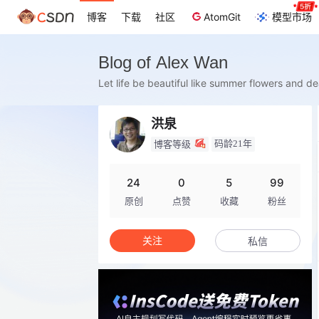
博客
下载
社区
AtomGit
模型市场
Blog of Alex Wan
Let life be beautiful like summer flowers and d
洪泉
码龄21年
博客等级
24
0
5
99
原创
点赞
收藏
粉丝
关注
私信