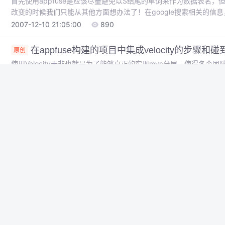
首先使用appfuse是应该尽量避免以S结尾的单词来作为数据表名
改变的时候我们只能从其他方面想办法了！在google搜索相关的信
的思路。http://jira.codehaus.org/browse/MIDDLEGEN-13?page=com.a
2007-12-10 21:05:00
890
在appfuse构建的项目中集成velocity的步骤和
原创
使用Velocity无非也就是为了能够真正的实现mvc分层，使得各个
appfuse构建的项目中集成velocity的步骤和碰到的问题 :1:修改web.xm
的servlet： servlet> servlet-name>velocityservlet-n
2007-11-30 09:50:00
1199
【收藏】Java开发者的十大戒律
转载
原文：http://news.csdn.net/n/20071126/111088.ht
的，是每个Java开发者需坚守的基本原则。 一、为代码加注释。
行，今天你“忘了”加注释了吗?虽然注释对 程序的功能没什么“贡献
2007-11-29 13:53:00
785
回过头来看看自己的代码，说不定已
appfuse构建项目的常见问题
原创
1． 如何在翻页的时候才读取下面的数据？ 2． 怎样对使用同一个Form
样优化Hibernate的效率？《Hibernate In Action》中提供
outer-join。 4． 在什么时机生成导出文件？目前我是在查询的A
2007-11-29 09:58:00
839
我就不知道查询条件了，