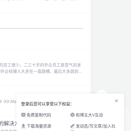
d(在cookie里)的话,那么它会跳转到C
---------------------------------------------
上的员工很少，二三十岁的外企员工是意气风发
的外企经理人大多在一直跳槽，最后大多跳到民
个人的成功，西门子的确比国美大，但并不代
的人往往并不能很早理解这一
×
8M -XX:MaxPermSize=256M
登录后您可以享受以下权益：
免费复制代码
和博主大V互动
错的解决方案
下载海量资源
发动态/写文章/加入社