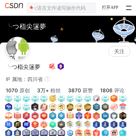
打开APP
╰つ栺尖篴夢ゞ
关注
╰つ栺尖篴夢ゞ
IP 属地：四川省
1070
原创
3万+
粉丝
3870
获赞
1806
评论