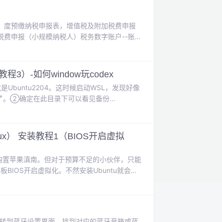
）度预缴纳税申报表，增值税及附加税费申报
费申报（小规模纳税人）税务数字账户--账户
--财务报表信息查询。点击对应的报表即可下载
务数字账户先要申请生成然后到。税务数字账
3）-如何window玩codex
是Ubuntu2204。这时候启动WSL，发现好像
见了。②确定在此目录下可以看见备份
Ubuntu，以下的操作都将围绕这个来进行。在D盘
 WSL，你将看到系统已完全恢复正常。查看
 Linux） 安装教程1（BIOS开启虚拟
笔去购置苹果滇南。但对于预算不足的小伙伴，只能
板BIOS开启虚拟化。不然安装Ubuntu就会出
:0x80370102打开“Windows功能”：控制面板—程序—
标可以转到蓝牙设置界面。找到对应的蓝牙音箱或蓝