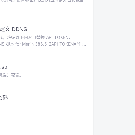
定义 DDNS
，粘贴以下内容（替换 API_TOKEN、
S 脚本 for Merlin 386.5_2API_TOKEN="你
网
usb
被唤醒端）配置。
密码