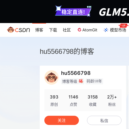
博客
下载
社区
AtomGit
模型市场
hu5566798的博客
hu5566798
码龄18年
博客等级
393
1146
3158
2万+
原创
点赞
收藏
粉丝
关注
私信