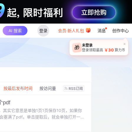
AI 搜索
登录
会员·新人礼包
消息
创作中心
×
未登录
🎁
￥30
登录领取最高
算力币
：
按最后发布时间
按访问量
RSS订阅
pdf
其实它意思是单独1页1页保存10页，如果你
电脑会塞满了pdf。单击提取后，就会单独打开一
（shift键连选，ctrl键点选）选取你要页