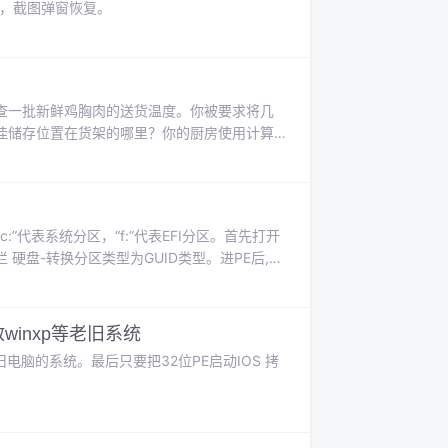
关，截图弹窗恢复。
查一批新鲜鸡胸肉的送货温度。你被要求将几
佳储存位置在货架的哪里？你的厨房使用计算
厨师使用的标准订购表。你收到了一大批真空
同食品的温度时，必须遵循什么流程以避免交
被认定为受污染但无法立即处理的货物的储存
n” 这里的“c:”代表系统分区，“f:”代表EFI分区。首先打开
 硬盘-转换分区类型为GUID类型。进PE后,台
记本略过！还原完成后我们看一下引导文件是否添加
开始，打开CGI备份还原。
winxp等老旧系统
旧电脑的系统。最后只要把32位PE启动IOS 拷