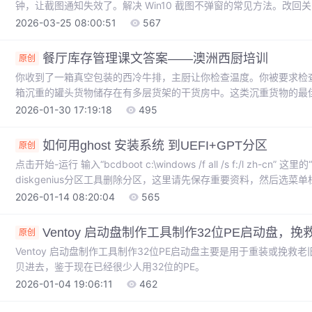
钟，让截图通知失效了。解决 Win10 截图不弹窗的常见方法。改回
2026-03-25 08:00:51
567
餐厅库存管理课文答案——澳洲西厨培训
原创
你收到了一箱真空包装的西冷牛排，主厨让你检查温度。你被要求检
箱沉重的罐头货物储存在有多层货架的干货房中。这类沉重货物的最
机化库存控制系统，要求你每天录入发票。你的经理让你创建一份供
2026-01-30 17:19:18
495
包装的鸡胸肉，发现其中一个包装有泄漏。使用探针式温度计检查不
叉污染？你在检查一批冷冻虾的送货时，发现它们已部分解冻。描述
如何用ghost 安装系统 到UEFI+GPT分区
原创
流程。
点击开始-运行 输入“bcdboot c:\windows /f all /s f:/l zh-c
diskgenius分区工具删除分区，这里请先保存重要资料，然后选菜单栏
式机想用UEFI+GPT的需要重新分区，预装Win8和Win10的笔
2026-01-14 08:20:04
565
到EFI分区，打开diskgenius；预装Win8和Win10的笔记本从这里
Ventoy 启动盘制作工具制作32位PE启动盘，挽救
原创
Ventoy 启动盘制作工具制作32位PE启动盘主要是用于重装或挽救老
贝进去，鉴于现在已经很少人用32位的PE。
2026-01-04 19:06:11
462