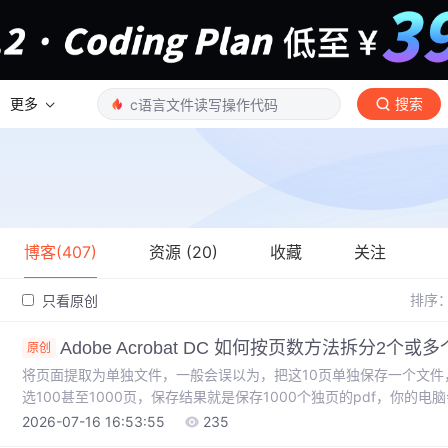
更多
搜索
博客(407)
资源 (20)
收藏
关注
排序
只看原创
Adobe Acrobat DC 如何按页数方法拆分2个或多个
原创
将页面提取为单独文件，一般会误以为，把这10页单独保存一个文件，
选100甚至1000页，保存结果就是保存1000个独页的pdf，你的
个页面里头就有你选取的10页内容，再保存或另存为即可。组织页面，鼠标
2026-07-16 16:53:55
235
面，Adobe Acrobat DC打开一个pdf后，点开。