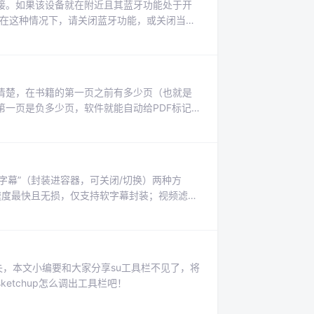
接。如果该设备就在附近且其蓝牙功能处于开
。在这种情况下，请关闭蓝牙功能，或关闭当前
声器突然发出刺耳的响声。当蓝牙设备的屏幕
台或后续的蓝牙设备配对，请对每台设备执行以下
亮状态。如果未建立蓝牙连接，请从步骤。
清楚，在书籍的第一页之前有多少页（也就是
一页是负多少页，软件就能自动给PDF标记
件的使用方法，必须要挂载好你要编辑的pdf进去这
你的PDF中连封面、书名、版权这些页面的标签
软字幕”（封装进容器，可关闭/切换）两种方
式速度最快且无损，仅支持软字幕封装；视频滤
（烧录，永久显示）) 会重新编码视频，速度较
幕与默认字幕。
消失，本文小编要和大家分享su工具栏不见了，将
etchup怎么调出工具栏吧！