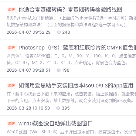
你适合零基础转码？零基础转码检验路线图
原创
8天Python从入门到精通：​​​​​​​（上面的Python课程2选一学习即可）斯坦福算
斌数据结构和算法：​​​​​​​（上面的据结构和算法课程2选一学习即可）
2026-04-07 09:52:29
243
Photoshop（PS）蓝底和红底照片的CMYK值
原创
背景色”，设置CMYK值，C：0，M：99，Y：100，K：0，点击确
值，C：67，M：2，Y：0，K：0，点击确定，背景色变为蓝色。
2026-04-07 09:28:51
198
如何用爱思助手安装旧版本iso9.0/9.3的app应
原创
在下载中心找到已下载下来的应用，点击安装，插上数据线，就会安装
下来的应用，点击安装，插上数据线，就会安装到识别到的ios设备
的历史版本。向下下拉，就可以看到目前爱思助手可安装的历史版本。
2026-03-28 10:16:50
395
win10截图没自动弹出截图窗口
原创
Win10截图（Win+Shift+S）后不弹出提示窗口，通常是由于