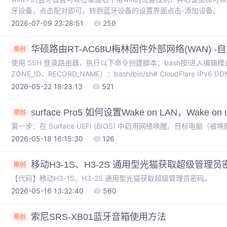
牙设备，点击配对即可。转到蓝牙设备的设置界面点击-添加设备。
2026-07-09 23:28:51
250
华硕路由RT-AC68U梅林固件外部网络(WAN) -自
原创
使用 SSH 登录路由器，执行以下命令创建脚本：bash按i进入编辑模式
ZONE_ID、RECORD_NAME）：bash/bin/sh# CloudFlare IPv6 DDN
的API_Token"ZONE_ID="你的Zone_ID"RECORD_NAME="ipv6域名" # 与你主机名称一致# 获取当前公
2026-05-22 18:23:13
521
IPv6（从 ppp0 接口）then。
surface Pro5 如何设置Wake on LAN，Wake on 
原创
第一步：在 Surface UEFI (BIOS) 中启用网络唤醒。目标电脑（
2026-05-18 16:15:30
126
移动H3-1S、H3-2S 通用型光猫获取超级管理员
原创
【代码】移动H3-1S、H3-2S 通用型光猫获取超级管理员密码。
2026-05-16 13:32:40
560
索尼SRS-XB01蓝牙音箱使用方法
原创