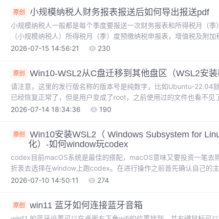
小规模纳税人财务报表报送后如何导出报送pdf
原创
小规模纳税人一般都是每个季度要报送一次财务报表和所得税月（季
（小规模纳税人）所得税月（季）度预缴纳税申报表，增值税及附加税
查询--申报信息查询--申报表单下载导出。税务数字账户--账户查询
2026-07-15 14:56:21
230
季度申报的财务报表。财务报表申报后要留底话，怎么导出来呢？税
户里可以导出来。税务数字账户里可以导出来。
Win10-WSL2从C盘迁移到其他盘区（WSL2安装教程
原创
请注意，这里的发行版名称的版本号是纯数字，比如Ubuntu-22.04就
已经恢复正常了，但是用户变成了root，之前使用过的文件也看不
Ubuntu.tar文件之后，注销原有的wsl。了解到本机的WSL全称为
2026-07-14 18:34:36
190
创建一个目录用来存放新的WSL，比如我创建了一个。此时再次启动
wsl虚拟机的名称与状态。wsl虚拟机的名称与状态。
Win10安装WSL2（ Windows Subsystem for
原创
化）-如何window玩codex
codex目前macOS系统是最佳的搭配，macOS意味又要投资一
折衷去选择在window上跑codex。在进行操作之前首先确认自己的主
现以下的错误代码WslRegisterDistribution failed with error
2026-07-10 14:50:11
274
启用或关闭windows功能，打开和vmware相冲的设置。
win11 蓝牙如何连接蓝牙音箱
原创
win11 的蓝牙设置可以在桌面右下角wifi的位置找到，并右键鼠