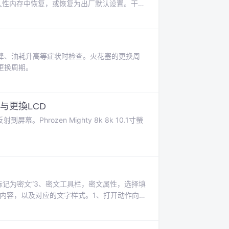
持久性内存中恢复，或恢复为出厂默认设置。干净
出厂默认设置。要执行出厂重置，需要先进行硬复
ogic Memor x3 可以通过软复位、硬复位
降、油耗升高等症状时检查。火花塞的更换周
更换周期。
 拆解与更換LCD
rozen Mighty 8k 8k 10.1寸螢
标记为密文”3、密文工具栏，密文属性，选择填
内容，以及对应的文字样式。1、打开动作向
向导”--“新建动作”取消勾选“提示用户”，并添加
选中“搜索并删除文本”，进入设置界面。选择“密