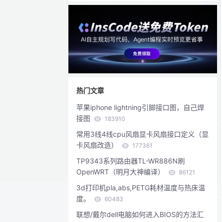
热门文章
苹果iphone lightning引脚接口图，自己焊
接图
183910
常用3线4线cpu风扇显卡风扇接口定义（显
卡风扇改造）
177361
TP9343系列路由器TL-WR886N刷
OpenWRT（明月大神编译）
86121
3d打印机pla,abs,PETG耗材温度与热床温
度。
60483
联想/戴尔dell电脑如何进入BIOS的方法汇