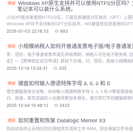
Windows XP原生支持并可以使用NTFS分区吗
原创
笔记本可以装什么系统。
32位XP能完美使用NTFS分区，只是在新硬盘分区格式（GPT）上需
Windows XP并不支持新的GPT分区技术，WD硬盘现在就是用的G
格式。所以要先下载Disk Genius，运行这个程序，选择WD硬盘
2026-01-03 22:18:33
993
其他默认，分区完后就可以使用了。三星N310这款上网本。
小规模纳税人如何开普通发票电子版/电子普通发
原创
答：您好，电子普通发票申请无资格限制，纳税人可在电子税务局【
定】—【票种核定初次申请】路径下办理。问：您好，我是小规模纳
作呢？二、发票使用—发票票种核定—票种核定初次申请。最好拿到
2025-12-19 13:24:31
335
票票种核定申请表页面。一、我要办税—发票使用。
键盘如何输入德语特殊字母 ä, ö, ü 和 ß
原创
德文鍵盤使用全攻略｜如何輸入德語特殊字母 ä, ö, ü 和 ß學習
日、旅遊，甚至認識的人也變得更加多樣化。連日常打字的鍵盤都帶來
我們平時習慣使用的英語鍵盤（QWERTY）有不少差異，剛開始時
2025-12-04 15:48:12
2423
家分享德文鍵盤的不同之處，並解答一些常見問題，例如在打電郵地
殊字母ä、ö、ü、ß？
如何重置和恢复 Datalogic Memor X3
原创
热启动会终止无响应的应用程序并清除工作 RAM，但会保留文件系