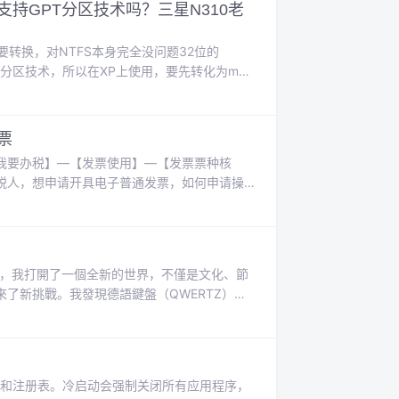
？支持GPT分区技术吗？三星N310老
要转换，对NTFS本身完全没问题32位的
PT分区技术，所以在XP上使用，要先转化为mbr
，点击自动分区，选择mbr格式，选择自动分区，
票
我要办税】—【发票使用】—【发票票种核
税人，想申请开具电子普通发票，如何申请操
对方的纳税人识别号和企业名称即可。三、发
德語後，我打開了一個全新的世界，不僅是文化、節
了新挑戰。我發現德語鍵盤（QWERTZ）與
遇到了一些困惑。因此，我想在這篇文章中和大
址時怎麼找到@符號？以及如何輸入德語的特
统和注册表。冷启动会强制关闭所有应用程序，