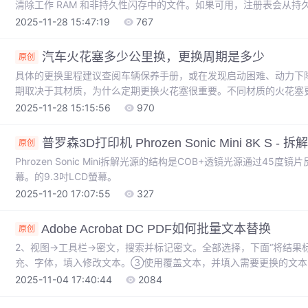
清除工作 RAM 和非持久性闪存中的文件。如果可用，注册表会从
启动会将 Memor X3 恢复为出厂配置：注册表和文件系统恢复为
2025-11-28 15:47:19
767
位，然后当屏幕变黑时，迅速松开所有按键，在 1 秒内按下并按住。Datal
或出厂设置重置。取消并继续执行硬复位。软复位（暖启动热启动）
汽车火花塞多少公里换，更换周期是多少
原创
具体的更换里程建议查阅车辆保养手册，或在发现启动困难、动力下
期取决于其材质，为什么定期更换火花塞很重要。不同材质的火花塞
2025-11-28 15:15:56
970
普罗森3D打印机 Phrozen Sonic Mini 8K S -
原创
Phrozen Sonic Mini拆解光源的结构是COB+透镜光源通过45度镜片反射到屏幕。Ph
幕。的9.3吋LCD螢幕。
2025-11-20 17:07:55
327
Adobe Acrobat DC PDF如何批量文本替换
原创
2、视图→工具栏→密文，搜索并标记密文。全部选择，下面“将结果
充、字体，填入修改文本。③使用覆盖文本，并填入需要更换的文本
导，找到我们刚刚新建的动作--“批量替换文本”1、打开“工具”--“动作
2025-11-04 17:40:44
2084
需要被替换的文本。2、依次选择“搜索并删除文本”+“应用密文”3、
文属性”，并作出以下设置后保存。②边框颜色、填充颜色：“无色”