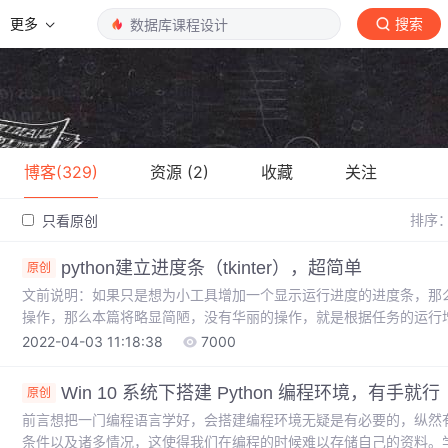
更多
搜索
博客(329)
资源 (2)
收藏
关注
排序
只看原创
python建立进度条（tkinter），超简单
原创
文前说明：如果只是想为小工具增加一个显示运行进度的进度条，那
操作，那么本篇将略显简陋，没有华丽的操作，就是根据任务的运行增加
面说正文：首先建立一个界面，其中tkinter是我用到的GUI包，ti
2022-04-03 11:18:38
7000
清晰的写明了所有的使用情况，如果需要多个进度条，可以在for i in xx
的“prog
Win 10 系统下搭建 Python 编程环境，有手就行
原创
前言想把一门编程语言学好，会搭建编程环境无疑是有必要的，纵然
条件以及诸多情况，这使得我们在编程的时候难以存储自己的资料。学习