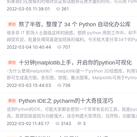
如果我们在摸鱼的时候欣赏这些话题将花费大量的时间，可以用 Pyt
片下载到本地。请求 URL 分析首先打开 F12 控制台面板，看到照片的 
2022-03-05 11:38:01
261
https://pic4.zhimg.com/80/xxxx.jpg?source=xxx这种
参数的 URL 请求。..
熬了半宿，整理了 34 个 Python 自动化办公库
原创
很多非 IT 职场人士面临这样的困惑，想把 python 用到工作中，却
越受欢迎，批量处理简直是加班族的福利。今天给大家分享34个的Pyth
Word、PPT、ODF、PDF、邮件、微信、文件处理等所有能在办
2022-03-04 10:40:44
707
助。Excel自动化库// 1.xlwings 库官网：https://www.xlwings
十分钟|matplotlib上手，开启你的python可视化
原创
-为什么使用matplotlib？-matplotlib是一个python 2D
即可生成直方图，条形图，饼图，散点图等。Matplotlib可用于Python脚本，P
本，Web应用程序服务器和四个图形用户界面工具包。希望本文能帮助大家
2022-03-03 15:44:03
736
化。Matplotlib，pyplot和pylab？Matplotlib是整个包，pyplot是Ma
Python IDE之 pycharm的十大奇技淫巧
原创
说到Python的IDE，可能大家都会想到一个非常有名的工具，就是pyc
具，其原因就是因为功能强大，适合构建大型项目，当然啦，功能强
奇技淫巧的话，那就会达到一个事半功倍的效果。0 无法找到pyth
2022-03-02 11:45:17
3143
3
个东西在初学者阶段很容易遇到问题，就是说没有解析器，那这种情况怎
anaconda，因为anaconda对于科学计算方面是十分方便的，在