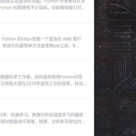
代码来实现复杂的功能。Python 开发者社区非
thon 的简便性不止如此。你能相信我们可以
 8 个无需编写任何代码即可使用 Python
n CLI（命令行界面）开始谈起。虽然我们不必编写代
Python 的httpx包是一个复杂的 Web 客户
安装它的最简单方法是使用pip工具：$
ython 脚本中，然后使用.get函数从一个 web 地址获取
的数据科学工作者，如何提高使用Python的效
可以帮助大家在2022年提高工作的效率，并且
布：从2020年1月1日起，正式不支持Python
 2.7版，赶紧升级到Python 3.x吧。2.检查
科学、机器学习、数据分析和深度学习的最佳
种能够对数据进行清理、转换、分析和可视化的工
。对于刚开始从事数据科学和机器学习的人来说，
的技术。但是学习这些技术并不容易，有很多