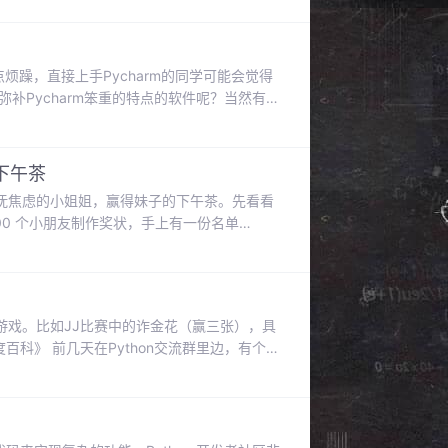
进行安装：python -m
有点烦躁，直接上手Pycharm的同学可能会觉得
补Pycharm笨重的特点的软件呢？当然有，
是目前最强的编辑器之一，在微软的背书下，比各位
率第一的位置。这么短的时间里，它是怎么成功
下午茶
代码安抚焦虑的小姐姐，赢得妹子的下午茶。先看看
0 个小朋友制作奖状，手上有一份名单
响隐私部分数据为虚构)过程并不是很难，按照Excel
的话，那么400多份奖状少说也要制作一
游戏。比如JJ比赛中的诈金花（赢三张），具
科》 前几天在Python交流群里边，有个叫
现，题目如下：自己写一个程序，实现发牌、比大
家发3张牌，最后比大小，看谁赢。有以下几种
色