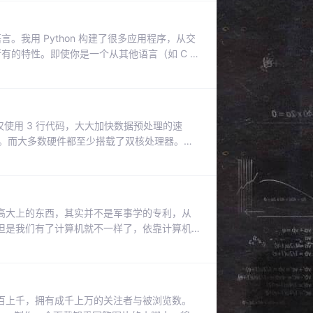
科学之旅时，我不得.
言。我用 Python 构建了很多应用程序，从交
所有的特性。即使你是一个从其他语言（如 C 或
绝对是另一种体验。回顾起来，有很多 Python
个最重要的特性。1.理解 List——压缩代
仅使用 3 行代码，大大加快数据预处理的速
心执行。而大多数硬件都至少搭载了双核处理器。这
围观」的情况——超过 50% 的算力都会被浪
用所有 CPU 核心的能力。通过使用 Python
高大上的东西，其实并不是军事学的专利，从
但是我们有了计算机就不一样了，依靠计算机
识，就可以实现它。好，话不多说，我们来看
y轴向下，所以这里我们也用y向下的坐标系。
00，这个时间片越小
百上千，拥有成千上万的关注者与被浏览数。