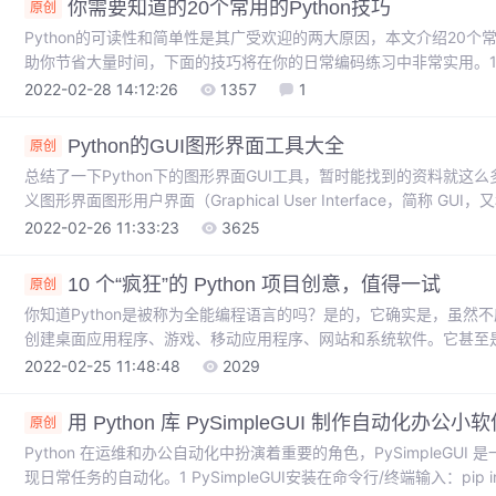
你需要知道的20个常用的Python技巧
原创
Python的可读性和简单性是其广受欢迎的两大原因，本文介绍20个常
助你节省大量时间，下面的技巧将在你的日常编码练习中非常实用。1.字
Reversing a string using slicingmy_string = "ABCDE"reversed_strin
2022-02-28 14:12:26
1357
1
Output# EDCBA2.每个单词
Python的GUI图形界面工具大全
原创
总结了一下Python下的图形界面GUI工具，暂时能找到的资料就
义图形界面图形用户界面（Graphical User Interface，简称
算机操作用户界面。图形用户界面是一种人与计算机通信的界面显示
2022-02-26 11:33:23
3625
上的图标或菜单选项，以选择命令、调用文件、启动程序或执行其它
点去的界面，点开计算器图标就跳出个计算器等。Python
10 个“疯狂”的 Python 项目创意，值得一试
原创
你知道Python是被称为全能编程语言的吗？是的，它确实是，虽然
创建桌面应用程序、游戏、移动应用程序、网站和系统软件。它甚至
语言。因此，在过去的几周里，我为 Python 开发人员收集了一
2022-02-25 11:48:48
2029
这门神奇的语言产生兴趣。最棒的是，你可以通过这些有趣但也具有挑战
我们来一一看下。1. 使用语音命令创建软件 GUI..
用 Python 库 PySimpleGUI 制作自动化办公小
原创
Python 在运维和办公自动化中扮演着重要的角色，PySimpleG
现日常任务的自动化。1 PySimpleGUI安装在命令行/终端输入：pip ins