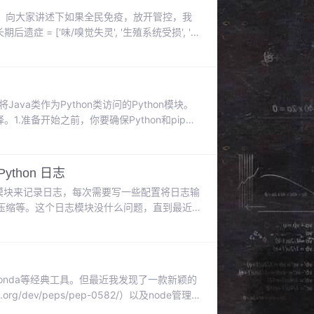
，向大家讲述下如果全民免疫，放开管控，我
症 = ['味/嗅觉失灵', '生殖系统受损', '大
轻后遗症，资源来源于论文#按理说，得了新冠，会是这
样的情况def 感染了新冠(): 是否得后遗症 = random.randint(0,99) < 后遗症概率 i
将Java类作为Python类访问的Python模块。
。1.准备开始之前，你要确保Python和pip已
 环境 打开 Cmd (开始-运行-CMD)。2.
果
hon 日志
ging 模块来记录日志，每次需要写一些配置将日志输
压缩等。这个日志模块没什么问题，直到最近
就是 loguru 。安装这个库的安装方式很
p3 install loguru小试牛刀安装完毕之后，
、conda等经典工具。但最近我发现了一款新颖的
org/dev/peps/pep-0582/）以及node管理
ython环境。2 使用pdm管理项目库环境