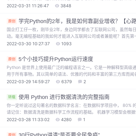
了一个好的编程环境是多么地重要（主要是开发环境的配置和开发工
2022-03-31 11:26:47
3848
需对程序员有着盲目的崇拜，当你会用工具，并且逻辑清晰时，你与
教你打造一个称手的 python 编程环境！ 为了让你更有兴趣地读下
学完Python的2年，我是如何靠副业增收？【心
原创
国企打工仔一枚，刚毕业2年，身边同学都去了互联网公司，虽然每日
动。毫无编程基础的我如何才能进入互联网公司或者兼能呢？首先第
接单，有了需求之后我们该学习什么语言、如何安排学习计划？需求
2022-03-30 10:27:37
1093
门简单的是Python语言的开发工程师、数据分析工程师、爬虫和人工
玩每晚都学习两小时以上的Python，连续学习了接近半年的时间后
5个小技巧提升Python运行速度
原创
Python 是世界上使用最广泛的编程语言之一。它是一种解释型高
用于所有事物。其以简单的语法、优雅的代码和丰富的第三方库而闻名。
有一个非常大的缺点。虽然Python代码运行缓慢，但可以通过下面分
2022-03-29 14:59:27
6379
2
定义一个计时函数timeshow，通过简单的装饰，可以打印指定函
使用。def timeshow(func): fro
使用 Python 进行数据清洗的完整指南
转载
你一定听说过这句著名的数据科学名言：在数据科学项目中， 80%
请记住：数据清洗是数据科学工作流程的基础。 机器学习模型会根
降甚至错误的结果，而干净的数据是良好模型性能的先决条件。 当
2022-03-28 11:33:02
4280
1
型的正确选择（剩余 20%）也很重要，但是没有干净的数据，即使
中将列出数据清洗中需要解决的问题并展示可能的解决方案，通过本
30行Python讲清“是否要全民免疫”
原创