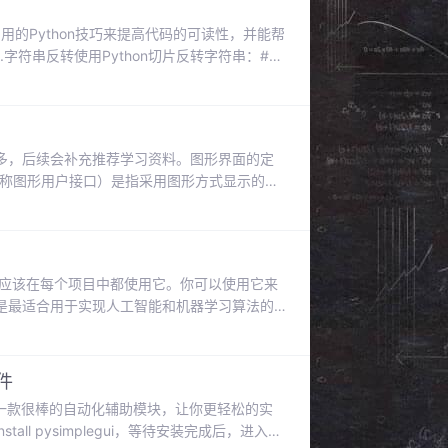
用的Python技巧来提高代码的可读性，并能帮
符串反转使用Python切片反转字符串：#
g = my_string[::-1]print(reversed_string)#
这么多，后续会补充推荐学习资料。图形界面的定
 GUI，又称图形用户接口）是指采用图形方式显示的计
格式，允许用户使用鼠标等输入设备操纵屏幕
一些日常任务。说人话就是你拿鼠标箭头点来
不应该在每个项目中都使用它。你可以使用它来
是最适合用于实现人工智能和机器学习算法的
些独特的项目构想。这些项目构想很有可能会让你对
性的项目来增强你的 Python 编程技能。让
软件
UI 是一款很棒的自动化辅助模块，让你更轻松的实
tall pysimplegui，等待安装完成后，进入