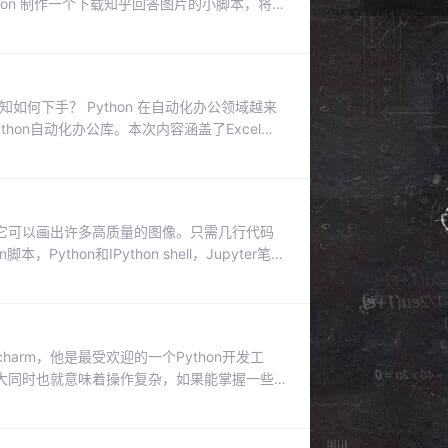
hon 制作一个下载知乎回答图片的小脚本，将图
URL 都是
格式的。滚动知乎页面向下翻页，找到一个带 limit，offset
不知如何下手？ Python 在自动化办公领域越来
on自动化办公库。本次内容涵盖了Excel、
公场景实现自动化的库，希望能够对大家有所帮
.org/特点：xlwings 是开源且免费的，预装了 An
绘图库，利用它可以画出许多高质量的图像。只需几行代码
ython和IPython shell，Jupyter笔记
了解如何将matplotlib用于自己的可视
tp
harm，他是最受欢迎的一个Python开发工
大同时也就意味着操作复杂，如果能掌握一些
on解析器及安装需要的包首先从解析器入手，这
么办呢？我在安装pycharm之前安装了