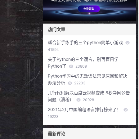
热门文章
适合新手练手的三个python简单小游戏
41594
关于Python的三个谎言，别再盲目学
Python了
23809
Python学习中的无效语法常见原因和解决
办法分析
22203
几行代码解决百度云视频变成 8秒净网公告
问题（滑稽）
20928
2021年2月中国编程语言排行榜来了！
19223
最新评论