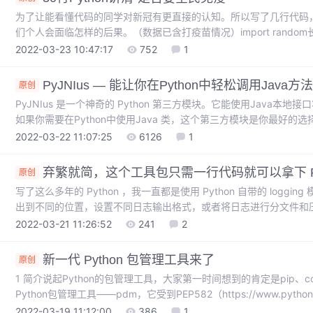
为了让能看懂代码的同学对新冠有更直接的认知。所以写了几行代码
们个人会面临怎样的后果。（数据已含打疫苗情况）import random长期后遗
脑受损', '肝肾衰竭','肺部纤化']后遗症概率 = 19 # 19%的非
2022-03-23 10:47:17
752
1
PyJNIus — 能让你在Python中轻松调用Java方法
原创
PyJNIus 是一个神奇的 Python 第三方模块。它能使用Java本地接口
如果你需要在Python中使用Java 类，这个第三方模块是你最好的选择
经成功安装在电脑上请选择以下任一种方式输入命令安装依赖：1. Windows
2022-03-22 11:07:25
6126
1
MacOS 环境 打开 Terminal (command+空格输入Terminal)。3. 如
弃繁就简，这个工具包只需一行代码就可以拿下 Pyt
原创
写了这么多年的 Python ，我一直都是使用 Python 自带的 log
出到不同的位置，设置不同日志输出格式，或者将日志进行分文件和
我无意中发现了一个神器，我才发觉原来记日志可以这么简单的！这个神器
2022-03-21 11:26:52
241
2
简单，直接使用 pip 就可以，我使用 Python 3 版本，安装命令如下：pi
我们就可以
新一代 Python 包管理工具来了
原创
1 简介说起Python的包管理工具，大家第一时间想到的肯定是pip
Python包管理工具——pdm，它受到PEP582（https://www.python.
库文件方式的启发，帮助我们以「本地项目库」的形式创建及管理不同的P
2022-03-19 11:12:00
386
1