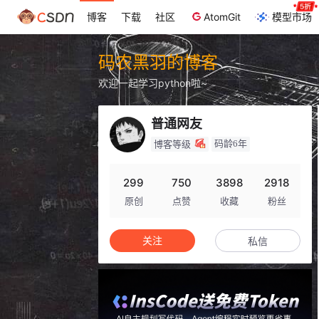
博客
下载
社区
AtomGit
模型市场
码农黑羽的博客
欢迎一起学习python啦~
普通网友
码龄6年
博客等级
299
750
3898
2918
原创
点赞
收藏
粉丝
关注
私信