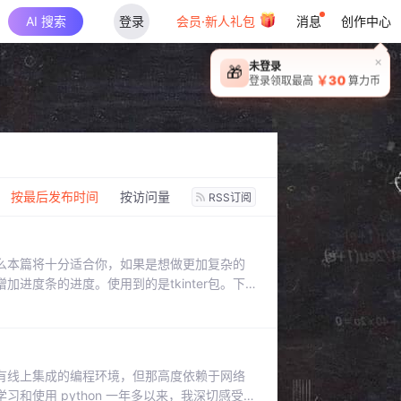
AI 搜索
登录
会员·新人礼包
消息
创作中心
×
未登录
🎁
￥30
登录领取最高
算力币
：
按最后发布时间
按访问量
RSS订阅
么本篇将十分适合你，如果是想做更加复杂的
进度条的进度。使用到的是tkinter包。下
me是为了接下来的演示，ttk是为了进度条。上图
：或者while xx > x：后按需添加本篇示例中
有线上集成的编程环境，但那高度依赖于网络
和使用 python 一年多以来，我深切感受到