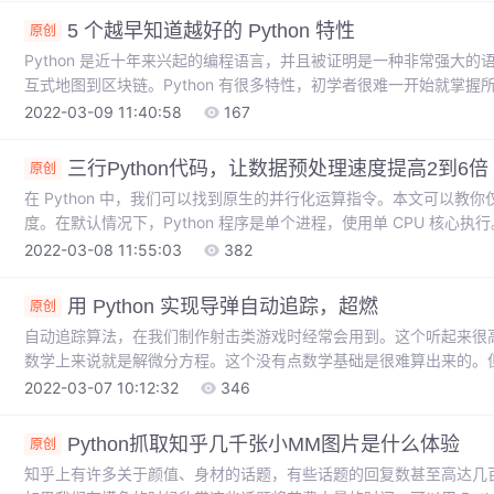
选择要做，每个选择都有自己的结果。当我开始我的机器学习和数据
5 个越早知道越好的 Python 特性
原创
Python 是近十年来兴起的编程语言，并且被证明是一种非常强大的语
互式地图到区块链。Python 有很多特性，初学者很难一开始就掌握
MATLAB）转换过来的程序员，用更高抽象级别的 Python 编写代码
2022-03-09 11:40:58
167
特性如果我能早点知道，肯定能少走不少弯路。现在我想要重点介绍其中五
码很多人会将 lambda、map 和
三行Python代码，让数据预处理速度提高2到6倍
原创
在 Python 中，我们可以找到原生的并行化运算指令。本文可以教你
度。在默认情况下，Python 程序是单个进程，使用单 CPU 核
意味着如果没有进行优化，在数据预处理的时候会出现「一核有难九核
2022-03-08 11:55:03
382
费。幸运的是，Python 库中内建了一些隐藏的特性，可以让我们充分利
的 concurrent.futures 模块，我
用 Python 实现导弹自动追踪，超燃
原创
自动追踪算法，在我们制作射击类游戏时经常会用到。这个听起来很
数学上来说就是解微分方程。这个没有点数学基础是很难算出来的。
极快速的运算速度，我们利用微分的思想，加上一点简单的三角学知
2022-03-07 10:12:32
346
看它的算法原理，看图：由于待会要用pygame演示，它的坐标系是
算法总的思想就是根据上图，把时间t分割成足够小的片段（比如1/10
Python抓取知乎几千张小MM图片是什么体验
原创
知乎上有许多关于颜值、身材的话题，有些话题的回复数甚至高达几