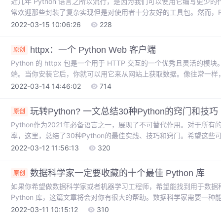
近几年 Python 语言之所以流行，是因为我们可以使用它编写更少的
常欢迎那些封装了复杂实现但是对使用者十分友好的工具包。然而，Py
在不写任何代码的情况下使用 Python 吗？在接下来的文章中，我会介绍
2022-03-15 10:06:26
228
内置功能的例子。0. Python CLI “-m”参数我们首先从 Pytho
码来使用稍后介绍的功能，但
httpx：一个 Python Web 客户端
原创
Python 的 httpx 包是一个用于 HTTP 交互的一个优秀且灵活的模块。
端。当你安装它后，你就可以用它来从网站上获取数据。像往常一样，
python -m pip install httpx --user要使用它，把它导入到 P
2022-03-14 14:46:02
714
数据：import httpxresult = httpx.get("https...
玩转Python? 一文总结30种Python的窍门和技巧
原创
Python作为2021年必备语言之一，展现了不可替代作用。对于所有
率，这里，总结了30种Python的最佳实践、技巧和窍门。希望这些
在此过程中学习到一些有用的东西。1. 使用Python 3Python官方宣
2022-03-12 11:56:13
320
2。本文有一堆的例子，只能在Python 3工作。如果你的版本还是Python
所需的最低Pyt
数据科学家一定要收藏的十个最佳 Python 库
原创
如果你希望做数据科学家或者机器学习工程师，希望能找到用于数据
Python 库，这篇文章将会对你有很大的帮助。数据科学家需要一
具，本文提到的这 10 款工具可以帮助你成为更优秀的数据科学家
2022-03-11 10:15:12
310
我首先要恭喜你们，因为你们已经做出了正确的决定并且学习了有用