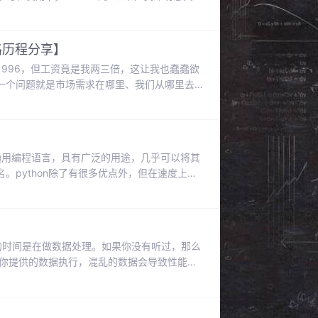
具的选择）即使你是编程领域的入门者，也无
他们的差距是会慢慢缩小的。今天我将手把手
去，同时也是为了证
路历程分享】
996，但工资竟是我两三倍，这让我也蠢蠢欲
一个问题就是市场需求在哪里、我们从哪里去
的问题我先咨询了圈内的同学，其中需求多入
智能。当即就确认了学习Python语言，不管多
，通过众包网站接到了
级通用编程语言，具有广泛的用途，几乎可以将其
python除了有很多优点外，但在速度上还
享的5个小技巧提升Python运行速度！首先，
数的运行时间。这个函数在下面的例子中会被多次
 的时间是在做数据处理。如果你没有听过，那么
据你提供的数据执行，混乱的数据会导致性能下
然干净的数据并不意味着一直都有好的性能，模
是再强大的模型也无法达到预期的水平。在本文
文可以了解如何逐步进行数据