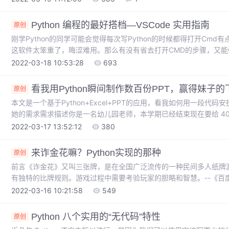
2.1 pdm的安装pdm的安装方式多种多样，这里我们使用官方推荐的方式
Python 编程的最好搭档—VSCode 实用指南
原创
刚学Python的同学可能会觉得每次写Python的时候都得打开Cmd
这软件太笨重了，晦涩难用。那么有没有省去打开CMD的步骤，又能弥
答案是VSCode.诞生于2015年的VSCode编辑器，现在可以说
2022-03-18 10:53:28
693
历史悠久的老大哥成长快得多，不到5年的时间里便坐到了市场占有
的？答案是：简单，可扩展性强。编辑器，简单很重要。还记得我
看我用Python瞬间制作数百份PPT，赢得妹子的
原创
本文是一个基于Python+Excel+PPT的应用，看我如何用一段
她的需求需求描述你是一名幼儿园老师，本学期已经结束现在要给 40
list.xlsx和 PPT 奖状模板temp.pptx：内容大致如下(为了不影
2022-03-17 13:52:12
380
中数据，一行一行的粘贴到奖状模版中就行。可如果是手动复制、粘贴
天，下面我来讲解如何利用Pyth...
来诈金花嘛？Python实现的那种
原创
前言《诈金花》又叫三张牌，是在全国广泛流传的一种民间多人纸牌
有独特的比牌规则。游戏过程中需要考验玩家的胆略和智慧。--《百度百
【^-^】的粉丝分享了一道扑克牌诈金花的题目，要求用Python实
2022-03-16 10:21:58
549
小判断输赢。#### 游戏规则：一付扑克牌，去掉大小王，每个玩
牌：豹子：三张一样的牌，如3张6.顺金：又称同花顺，即3张同样花
Python 八个实用的“无代码”特性
原创