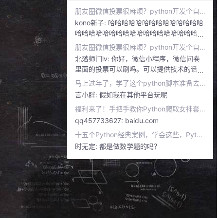
朋友圈微信投票很麻烦？python开发个自动化刷票脚本，再也不用头痛了！
kono新子:
哈哈哈哈哈哈哈哈哈哈哈哈哈哈
哈哈哈哈哈哈哈哈哈哈哈哈哈哈哈哈哈哈哈
哈哈再也没回复了
朋友圈微信投票很麻烦？python开发个自动化刷票脚本，再也不用头痛了！
北落师门lv:
你好，微信小程序，微信问卷
里面的投票可以刷吗。可以提供技术的话，
有偿[大哭]
马上过年了，学了这个python脚本准备去抢红包，希望能赚个几千块钱
言小胖:
假如我在其他平台玩呢
福利来了！手把手教你Python爬取女神套图
qq457733627:
baidu.com
十五个Python经典案例，学会这些，Python基础已过关！
时无定:
都是做数学题的吗？