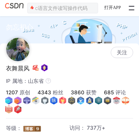
打开APP
勿忘初心
关注
衣舞晨风
IP 属地：山东省
1207
原创
4343
粉丝
3860
获赞
685
评论
访问：
737万+
等级：