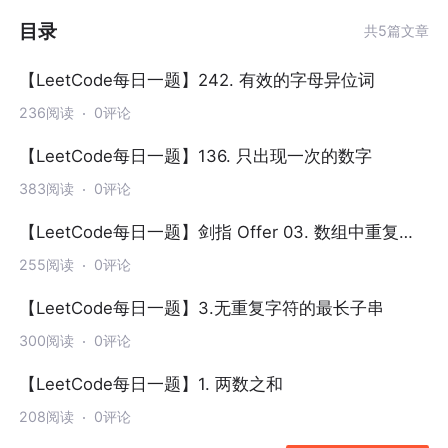
目录
共5篇文章
【LeetCode每日一题】242. 有效的字母异位词
236阅读
0评论
【LeetCode每日一题】136. 只出现一次的数字
383阅读
0评论
【LeetCode每日一题】剑指 Offer 03. 数组中重复的
数字
255阅读
0评论
【LeetCode每日一题】3.无重复字符的最长子串
300阅读
0评论
【LeetCode每日一题】1. 两数之和
208阅读
0评论