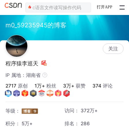
打开APP
m0_59235945的博客
关注
程序猿李巡天
IP 属地：湖南省
2717
原创
1万+
粉丝
3万+
获赞
374
评论
访问：
372万+
等级：
积分：
5万+
排名：
286