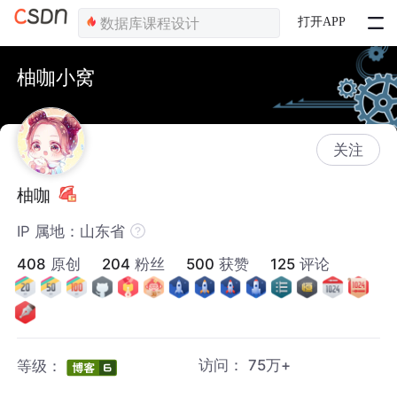
打开APP
柚咖小窝
关注
柚咖
IP 属地：山东省
408
原创
204
粉丝
500
获赞
125
评论
访问：
75万+
等级：