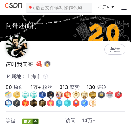
打开APP
问哥还能打
关注
请叫我问哥
IP 属地：上海市
80
原创
1万+
粉丝
313
获赞
130
评论
访问：
14万+
等级：