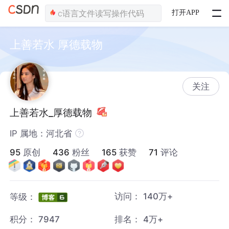
打开APP
上善若水 厚德载物
关注
上善若水_厚德载物
IP 属地：河北省
95
原创
436
粉丝
165
获赞
71
评论
访问：
140万+
等级：
积分：
7947
排名：
4万+