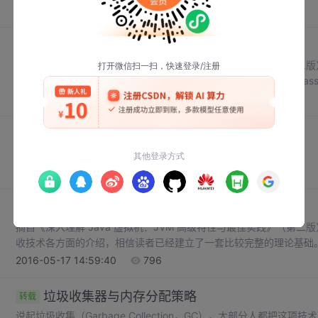
操作数，Operands）而构成。由于 Java 虚拟机采用面向操作
2016-07-18 16:54:27
8866
1
含操作数，只有一个操作码。 字节码
Class类文件的结构
转载
摘自《深入理解 Java 虚拟机：JVM 高级特性与最佳实践》（
节码，是存储格式发展的一小步，却是编程语言发展的一大步。Class 
字节为基础单位的二进制流，各个数据项目严格按照顺序紧凑地排列在 
2016-07-14 17:47:39
828
符，这使得整个 Class 文件
Js 进阶学习
原创
ECMAScript 6 入门——阮一峰 Mozilla 开发者网络
2016-06-30 14:35:07
592
虚拟机性能监控与故障处理工具
转载
摘自《深入理解 Java 虚拟机：JVM 高级特性与最佳实践》（
收技术各方面的介绍，相信读者已经建立了一套比较完整的理论基础
识应用到实际工作中才是我们的最终目的。 给一个系统定位问题
2016-05-17 14:59:40
796
据，工具是运用知识处理数据的手段。这里说的数据包括：
垃圾收集器与内存分配策略
转载
说起垃圾收集（Garbage Collection，GC），大部分人都把这项技