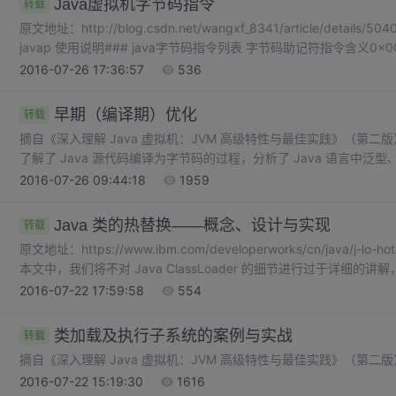
Java虚拟机字节码指令
转载
原文地址：http://blog.csdn.net/wangxf_8341/article/detai
javap 使用说明### java字节码指令列表 字节码助记符指令含义0x00no
栈顶
2016-07-26 17:36:57
536
早期（编译期）优化
转载
摘自《深入理解 Java 虚拟机：JVM 高级特性与最佳实践》（第
了解了 Java 源代码编译为字节码的过程，分析了 Java 语言中
因后果，并实战练习了如何使用插入式注解处理器来完成一个检查程
2016-07-26 09:44:18
1959
的那样，在前端编译器中，“优化” 手段主要用于提升程序的编码效率，之所
节码的编译器称为 “前端编译器”，是因为它只完成了从程序到抽
Java 类的热替换——概念、设计与实现
转载
原文地址：https://www.ibm.com/developerworks/cn/java/j-lo
本文中，我们将不对 Java ClassLoader 的细节进行过于详
概念。关于 ClassLoader 的详细细节许多资料可以参考，有兴趣的
2016-07-22 17:59:58
554
类加载及执行子系统的案例与实战
转载
摘自《深入理解 Java 虚拟机：JVM 高级特性与最佳实践》（第二版
2016-07-22 15:19:30
1616