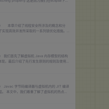
find a matching property.这是因为我们在eclipse下，
二版） 本章介绍了线程安全所涉及的概念和分
了实现高效并发所采取的一系列锁优化措施。
，而了解并发在系统底层是如何实现的，则是
的结构
的体现，最后介绍了先行发生原则的规则及使用。
 编译
热点探
部观察和分析 JIT 编译的数据和结果，还选
了解，有助于在工作中分辨哪些代码是编译器可以