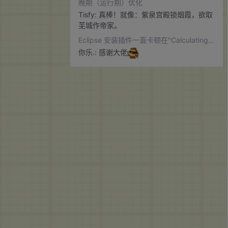
晚期（运行期）优化
bug总结
1篇
于字节码指令和class文件结构的文章，希
Tisfy:
真棒！就像：紫泉宫殿锁烟霞，欲取
望能互相交流，谢谢啦~
芜城作帝家。
扫盲大作战
1篇
Eclipse 安装插件一直卡顿在"Calculating requirements and dependencies"不动
软件安装
2篇
你乐.:
感谢大佬