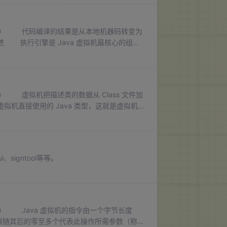
第二版） 代码编译的结果是从本地机器码转变为
 执行引擎是 Java 虚拟机最核心的组成
都有代码执行能力，其区别是物理机的执行引擎是
版） 虚拟机把描述类的数据从 Class 文件加
机直接使用的 Java 类型，这就是虚拟机的
ava 语言里面，类型的加载、连接和初始化
ui、signtool等等。
版） Java 虚拟机的指令由一个字节长度
及跟随其后的零至多个代表此操作所需参数（称为