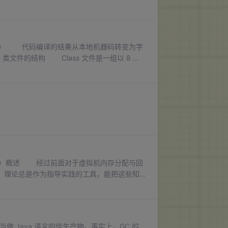
数栈而不是寄存器的架构，所以大多数的指令都不包
第二版） 代码编译的结果从本地机器码转变为字
类文件的结构 Class 文件是一组以 8 位
Class 文件之中，中间没有添加任何分隔
第二版）概述 经过前面对于虚拟机内存分配与回
。理论总是作为指导实践的工具，能把这些知
的时候，知识、经验是关键基础，数据是依
术当做 Java 语言的伴生产物。事实上，GC 的