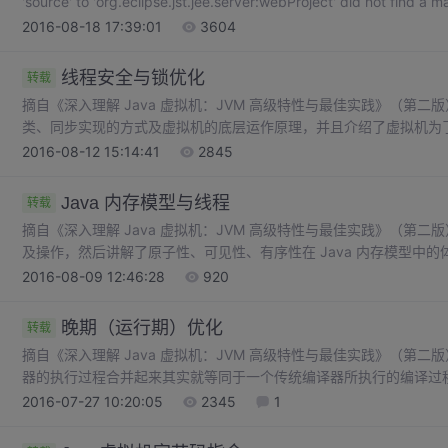
'source' to 'org.eclipse.jst.jee.server:webProject' did not 
通
2016-08-18 17:39:01
3604
线程安全与锁优化
转载
摘自《深入理解 Java 虚拟机：JVM 高级特性与最佳实践》（第
类、同步实现的方式及虚拟机的底层运作原理，并且介绍了虚拟机为
许多资深的程序员都说过，能够写出高伸缩性的并发程序是一门艺术
2016-08-12 15:14:41
2845
掌握这门艺术的前提条件，也是成为高级程序员的必备知识之一。
Java 内存模型与线程
转载
摘自《深入理解 Java 虚拟机：JVM 高级特性与最佳实践》（第二版） 我们首先了解虚拟机 Java 内存模型
及操作，然后讲解了原子性、可见性、有序性在 Java 内存模型中
另外，我们还了解了线程在 Java 语言之中是如何实现的。
2016-08-09 12:46:28
920
晚期（运行期）优化
转载
摘自《深入理解 Java 虚拟机：JVM 高级特性与最佳实践》（第二版） Javac 字节码编译器与虚拟机内的 JIT
器的执行过程合并起来其实就等同于一个传统编译器所执行的编译过程。 本文中，我们着重了解了虚拟机的
测方法、HotSpot的即时编译器、编译触发条件，以及如何从虚拟机外
2016-07-27 10:20:05
2345
1
择了几种常见的编译期优化技术进行讲解。对 Java 编译器的深入
帮我们处理的，哪些代码需要自己调节以