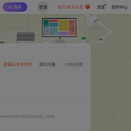
AI 搜索
登录
会员·新人礼包
消息
创作中心
：
按最后发布时间
按访问量
RSS订阅
ucts/Win32OpenSSL.html