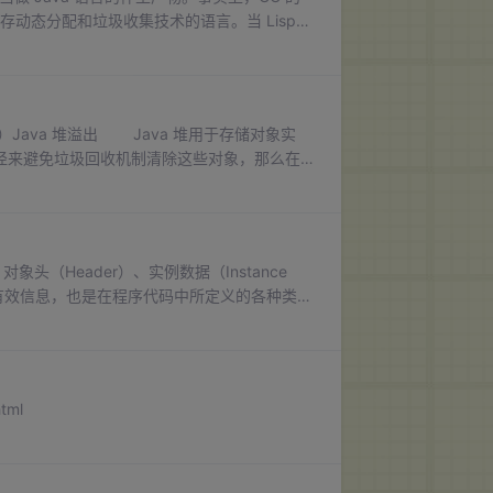
使用内存动态分配和垃圾收集技术的语言。当 Lisp
内存需要回收？什么时候回收？如何回收？ 经过
）Java 堆溢出 Java 堆用于存储对象实
达路径来避免垃圾回收机制清除这些对象，那么在
-3 中代码限制 Java 堆的大小为
象头（Header）、实例数据（Instance
储的有效信息，也是在程序代码中所定义的各种类型
要记录下来。这部分的存储顺序会受到虚拟机
tml