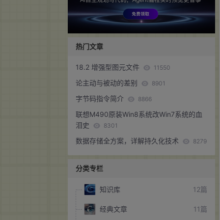
热门文章
18.2 增强型图元文件
11550
论主动与被动的差别
8901
字节码指令简介
8866
联想M490原装Win8系统改Win7系统的血
泪史
8301
数据存储全方案，详解持久化技术
8279
分类专栏
知识库
12篇
经典文章
11篇