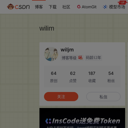
博客
下载
社区
AtomGit
模型市场
wilim
wiljm
码龄12年
博客等级
64
62
187
54
原创
点赞
收藏
粉丝
关注
私信