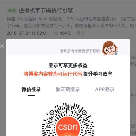
虚拟机字节码执行引擎
转载
摘自《深入理解 Java 虚拟机：JVM 高级特性与最佳实践》（
字节码，是存储格式发展的一小步，却是编程语言发展的一大步。概述
部分之一。“虚拟机” 是一个相对于 “物理机” 的概念，这两种机器
2016-07-21 11:52:01
4643
1
直接建立在处理器、硬件、指令集和操作系
虚拟机类加载机制
转载
摘自《深入理解 Java 虚拟机：JVM 高级特性与最佳实践》（第二
载到内存，并对数据进行校验、转换解析和初始化，最终形成可以被虚拟
类加载机制。 与那些在编译时需要进行连接工作的语言不通，在 J
2016-07-20 11:43:44
1841
过程都是在程序运行期间完成的，这种策
APK 破解
原创
1、破解工具：apktool、dx.bat、dex2jar、backsmali、smali、jdg
2016-07-19 14:37:37
1009
字节码指令简介
转载
摘自《深入理解 Java 虚拟机：JVM 高级特性与最佳实践》（第二
的、代表着某种特定操作含义的数字（称为操作码，Opcode）以