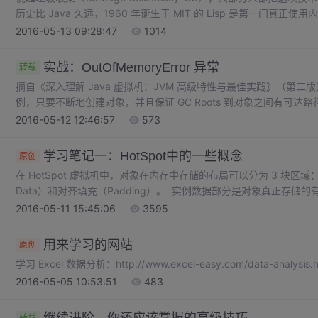
历史比 Java 久远，1960 年诞生于 MIT 的 Lisp 是第一门真正
还在胚胎时期时，人们就在思考 GC 需要完成的 3 件事：哪些
2016-05-13 09:28:47
1014
半个多世纪
实战：OutOfMemoryError 异常
转载
摘自《深入理解 Java 虚拟机：JVM 高级特性与最佳实践》（第二版
例，只要不断地创建对象，并且保证 GC Roots 到对象之间有可
对象数量到达最大堆的容量限制后就会产生内存溢出异常。 代码清单 2
2016-05-12 12:46:57
573
20MB，不可扩展（将堆的最
学习笔记一：HotSpot中的一些概念
原创
在 HotSpot 虚拟机中，对象在内存中存储的布局可以分为 3 块区域：对
Data）和对齐填充（Padding）。 实例数据部分是对象真正存
的字段内容。无论是从父类继承下来的，还是在子类中定义的，都需
2016-05-11 15:45:06
3595
分配策略参数（FieldsAllocationStyle）和
用来学习的网站
原创
学习 Excel 数据分析：http://www.excel-easy.com/data-analysis.h
2016-05-05 10:53:51
483