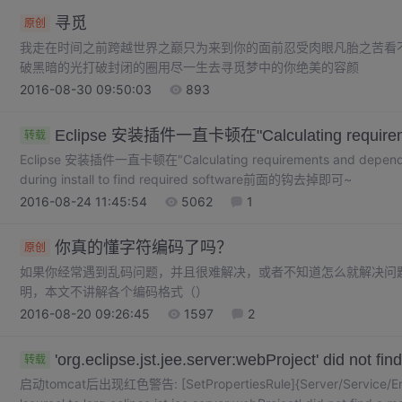
寻觅
原创
我走在时间之前跨越世界之巅只为来到你的面前忍受肉眼凡胎之苦看
破黑暗的光打破封闭的圈用尽一生去寻觅梦中的你绝美的容颜
2016-08-30 09:50:03
893
Eclipse 安装插件一直卡顿在"Calculating requirem
转载
Eclipse 安装插件一直卡顿在"Calculating requirements and depende
during install to find required software前面的钩去掉即可~
2016-08-24 11:45:54
5062
1
你真的懂字符编码了吗？
原创
如果你经常遇到乱码问题，并且很难解决，或者不知道怎么就解决
明，本文不讲解各个编码格式（）
2016-08-20 09:26:45
1597
2
'org.eclipse.jst.jee.server:webProject' did not fin
转载
启动tomcat后出现红色警告: [SetPropertiesRule]{Server/Service/Engi