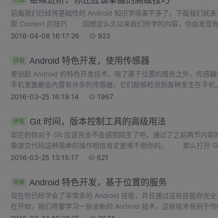
继续进阶，你还应该掌握的高级技巧
转载
前面我们已经将基础性的 Android 知识学得差不多了，下面我们就
取 Context 的技巧 回想这么久以来我们所学的内容，你会发现有很多地
时候需要、启动活动的时候需要、发送广播的时候需要、操作数据库
2016-04-08 16:17:26
923
等。 或许目前你还没有为
Android 特色开发，使用传感器
转载
要说起 Android 的特色开发技术，除了基于位置的服务之外，传感器
手机里面都会内置有许多的传感器，它们能够检测到各种发生在手机
就可以编写出很多好玩的应用程序。那么话不多说，赶快开始我们本
2016-03-25 16:19:14
1967
置的传感器是一种微型的物理设备，它能够探测、感受到外界
Git 时间，版本控制工具的高级用法
转载
现在的你对于 Git 应该完全不会感到陌生了吧，通过了之前两节内容的
像提交代码这种简单的操作相信肯定是难不倒你的。 那么打开 Git Bas
根目录，然后执行提交操作：git initgit add .git commit -m "First 
2016-03-25 13:15:17
621
Android 特色开发，基于位置的服务
转载
现在你已经学会了非常多的 Android 技能，并且通过这些技能你
在开始，我们将要学习一些全新的 Android 技术，这些技术有别于传
动设备上才能实现的。 说到只有在移动设备上才能实现的技术，