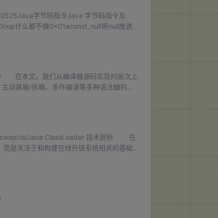
ls/50402525Java字节码指令Java 字节码指令及
p什么都不做0x01aconst_null将null推送至
二版） 在本文，我们从编译器源码实现的层次上
泛型、主动装箱/拆箱、条件编译等多种语法糖的前
序命名规范的编译器插件。如本文概述中所说
以把 Javac 之类将 Java 代码转变为字
-hotswapcls/Java ClassLoader 技术剖析 在
细的讲解，而是关注于和构建在线升级系统相关的基础
读者可
）