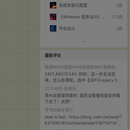
系统安装与配置
3篇
《Windows 程序设计》学习之旅
110篇
毕业设计
2篇
生活感悟
4篇
Windows 编程时出现的问题
3篇
最新评论
工作
8篇
联想M490原装Win8系统改Win7系统的血泪史
2401_86075340:
你好，这一步无法选
枚哥文集
35篇
择，怎么处理呢。选中【UEFI/Legacy Boo
t】，把默认的【UEFI Only】修改为【Leg
《cocos2d-x》学习笔记
4篇
22.3 MIDI 和音乐
acy Only】
贵州龙家镇洞堡村:
虽然没看懂但是坚持看
《Android》学习笔记
28篇
下去了！点赞！
版本控制工具
3篇
字节码指令简介
slow is fast.:
https://blog.csdn.net/wwj17
《深入理解 Java 虚拟机》
14篇
647590781/article/details/118750730?s
pm=1001.2014.3001.5501 这是我总结关