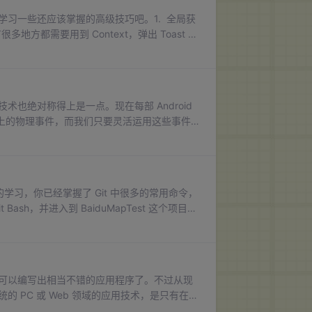
来学习一些还应该掌握的高级技巧吧。1. 全局获
方都需要用到 Context，弹出 Toast 的
的时候需要、使用通知的时候需要等等等
技术也绝对称得上是一点。现在每部 Android
上的物理事件，而我们只要灵活运用这些事件
章的学习之旅吧。1. 传感器简介 手机中内
学习，你已经掌握了 Git 中很多的常用命令，
h，并进入到 BaiduMapTest 这个项目的
Commit."
完全可以编写出相当不错的应用程序了。不过从现
统的 PC 或 Web 领域的应用技术，是只有在移
很容易就让人联想到基于位置的服务