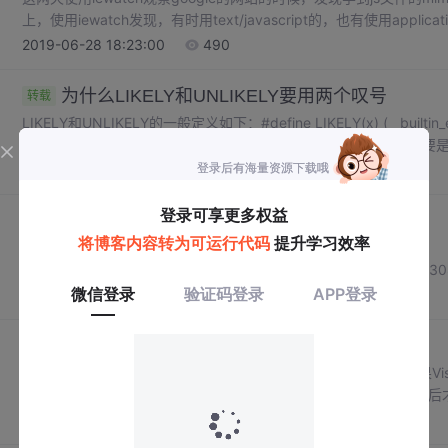
上，使用iewatch发现，有时用text/javascript的，也有使用application/
javascript的，所有就不太知道这三个mime 类型有什么区别，在google上
2019-06-28 18:23:00
490
为什么LIKELY和UNLIKELY要用两个叹号
转载
LIKELY和UNLIKELY的一般定义如下：#define LIKELY(x) (__builtin_expe
(__builtin_expect(!!(x),0))为什么要使用两个叹号呢？取两
于:https://www.cnblogs.com/Fran...
2019-06-27 20:15:21
163
http testing tool
转载
http://www.port80software.com/support/p80tools转载
于:https://www.cnblogs.com/relang99/archive/2007/10/22/9330
2019-06-27 10:34:29
184
Visual Studio.net 2003安装提示重启问题
转载
因为最近系统出了点问题，VS不能使用了，所以就重新安装，结果Visual S
程序检测到另一个程序要求计算机重新启动。必须重新启动计算机后才能安装 Vi
重新启动后，您需要重新启动安装程序。单击“确定”重新启动。单击“
2019-06-27 08:01:45
196
启动后，问题依然。本都打算重装...