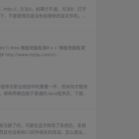
://...http://...方法A，如果行不通，方法B：打开
sts通常情况下，不是管理员是没有权限修改该文件的。所
# http://www.mytju.com/cl...
va程序员职业规划中的重要一环，但如何才能快
，架构师都远超于普通的Java程序员，下面为
Java程序员来说，编程是最基础的能力、必备
的编...
前就注册了的，可是在这次修改了系统后，系统
而且也没有和C1控件相关的改动。怎么就出问
装了系统，但是没有安装C1控件并注册，所以