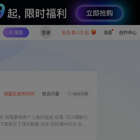
AI 搜索
登录
会员·新人礼包
消息
创作中心
：
按最后发布时间
按访问量
RSS订阅
矩形 就需要有两个三角形组成.纹理, 可以理解为
.下图表示了顶点数据 对应 的纹理中的点.左侧
LKBaseEffect让我们避开了写sh...