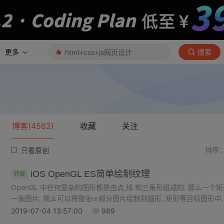
更多
搜索
博客(4562)
收藏
关注
排序
只看原创
iOS OpenGL ES简单绘制纹理
转载
OpenGL 中任何复杂的图形都是由点,线 和三角形组成的. 那么一个
一张图片, 我么可以将整张or部分图片绘制到圆形, 矩形等目标图形中
代表定点数据, 其坐标原点是屏幕中央 ;右侧图片(纹理), 坐标原点是左下角G
2019-07-04 13:57:00
989