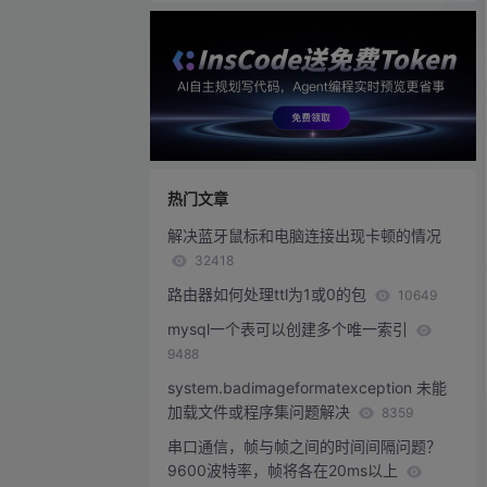
热门文章
解决蓝牙鼠标和电脑连接出现卡顿的情况
32418
路由器如何处理ttl为1或0的包
10649
mysql一个表可以创建多个唯一索引
9488
system.badimageformatexception 未能
加载文件或程序集问题解决
8359
串口通信，帧与帧之间的时间间隔问题？
9600波特率，帧将各在20ms以上