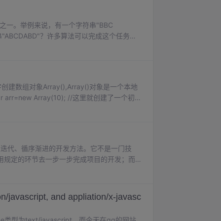
务之一。举例来说，有一个字符串"BBC
符串"ABCDABD"？许多算法可以完成这个任务，
个发明者命名，起头的那个K就是著名科学家Donald
字创建数组对象Array(),Array()对象是一个本地
=new Array(10); //这里就创建了一个初
被撑大,不会像C语言那样发生错误.动态...
为核心、迭代、循序渐进的开发方法。它不是一门技
用规定的环节去一步一步完成项目的开发；而
件开发方法是从多种久经验证的软件开发最佳
...
n/javascript, and appliation/x-javasc
型为text/javascript，而今天在qq的网站