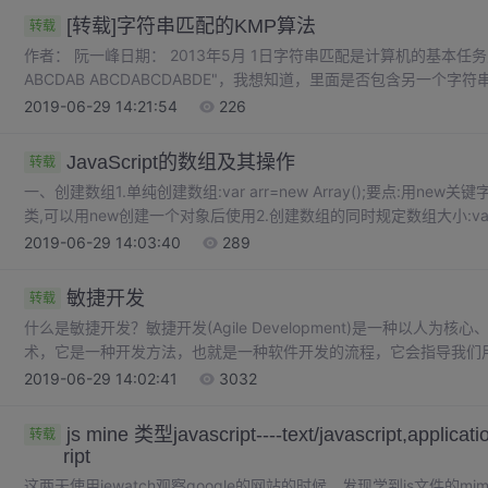
[转载]字符串匹配的KMP算法
转载
作者： 阮一峰日期： 2013年5月 1日字符串匹配是计算机的基本任
ABCDAB ABCDABCDABDE"，我想知道，里面是否包含另一个字
Knuth-Morris-Pratt算法（简称KMP）是最常用的之一。它以三
2019-06-29 14:21:54
226
Knuth。...
JavaScript的数组及其操作
转载
一、创建数组1.单纯创建数组:var arr=new Array();要点:用new关键
类,可以用new创建一个对象后使用2.创建数组的同时规定数组大小:var arr
始化大小为10的数组注意:当使用数组大小操作初始化大小时,数组会自动
2019-06-29 14:03:40
289
敏捷开发
转载
什么是敏捷开发？敏捷开发(Agile Development)是一种以人
术，它是一种开发方法，也就是一种软件开发的流程，它会指导我们
这种开发方式的主要驱动核心是人；它采用的是迭代式开发；敏捷软
2019-06-29 14:02:41
3032
实践演变而来的，这些最佳实践在组织管理团队和开发工作方面非常有效
js mine 类型javascript----text/javascript,applicatio
转载
ript
这两天使用iewatch观察google的网站的时候，发现学到js文件的mime类