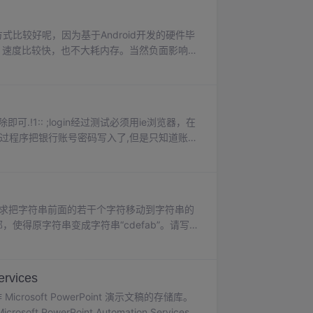
式比较好呢，因为基于Android开发的硬件毕
。速度比较快，也不大耗内存。当然负面影响也
实现一个xml的实体类，如下： //收藏...
须用ie浏览器，在
通过程序把银行账号密码写入了,但是只知道账号
 iexplore....
要求把字符串前面的若干个字符移动到字符串的
尾部，使得原字符串变成字符串“cdefab”。请写一
)，空间复杂度为 O(1)。题目出处：程序员编
rvices
 Microsoft PowerPoint 演示文稿的存储库。
werPoint Automation Services