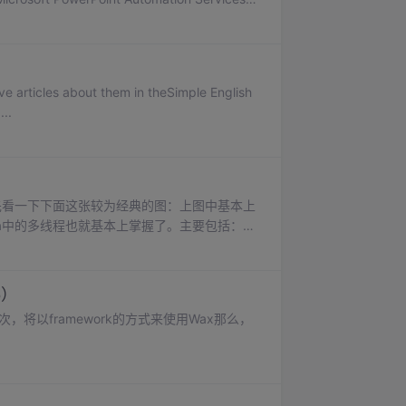
ave articles about them in theSimple English
..
首先看一下下面这张较为经典的图：上图中基本上
va中的多线程也就基本上掌握了。主要包括：
入了新建状态，如：Thread t = new
6）
）这次，将以framework的方式来使用Wax那么，
mework.zip新建iOS应用项目，使用Empty Applic...