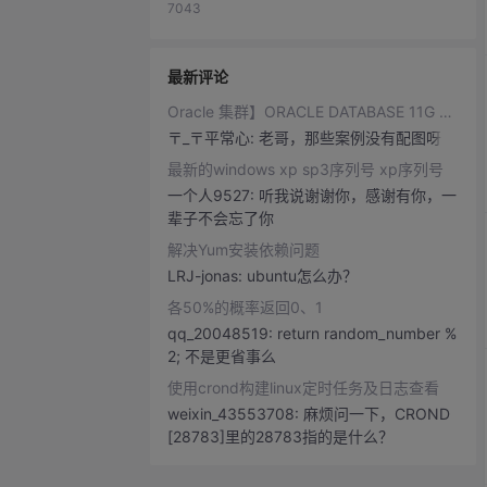
7043
最新评论
Oracle 集群】ORACLE DATABASE 11G RAC 知识图文详细教程之ORACLE集群概念和原理（二）...
〒_〒平常心:
老哥，那些案例没有配图呀
最新的windows xp sp3序列号 xp序列号
一个人9527:
听我说谢谢你，感谢有你，一
辈子不会忘了你
解决Yum安装依赖问题
LRJ-jonas:
ubuntu怎么办？
各50%的概率返回0、1
qq_20048519:
return random_number %
2; 不是更省事么
使用crond构建linux定时任务及日志查看
weixin_43553708:
麻烦问一下，CROND
[28783]里的28783指的是什么？