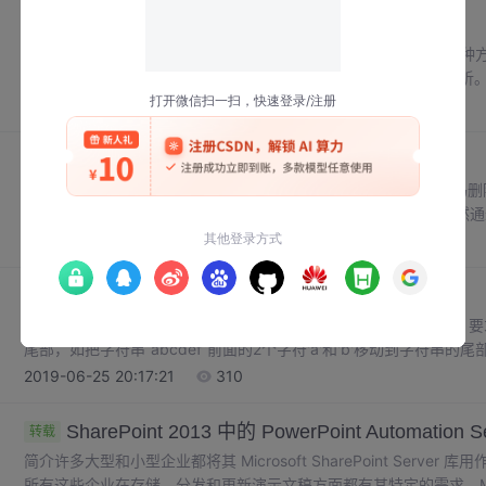
Android中使用sax解析XML
转载
在Android中使用XML解析数据是非常常见的一件事，但是使用那种方
竟性能一般有限，主要是手机和嵌入式设备。一般我们使用sax解析
是有的，编码比较多，而且比较复杂些。下面我们来看一个例子： 首先我们
2019-06-26 19:07:03
172
登录网站的autohotkey脚本
转载
;如果需要这个软件的代码逻辑,删除敏感信息只需要把上面3行代码删除即可.!1:: ;login经过测试必
默认软件里面浏览器设置成ie即可，其他浏览器不让send密码;虽然
密码还是只能查询账单,没有u盾不能取钱.所以就算这个代码丢了还是安全的.run
2019-06-26 01:26:00
1671
数组，链表，字符串 的旋转(未完待续)
转载
字符串操作题目一： 字符串的旋转（左旋操作）给定一个字符串，
尾部，如把字符串“abcdef”前面的2个字符'a'和'b'移动到字符串的
个函数完成此功能，要求对长度为n的字符串操作的时间复杂度为 O(n
2019-06-25 20:17:21
310
程艺术：面试和算法心得 ...
SharePoint 2013 中的 PowerPoint Automation Se
转载
简介许多大型和小型企业都将其 Microsoft SharePoint Server 库用作
所有这些企业在存储、分发和更新演示文稿方面都有其特定的需求。Microsoft Po