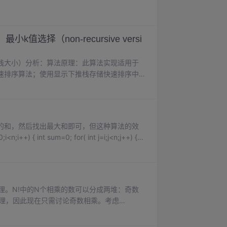
择（non-recursive versi
栈大小）分析：算法原理：此算法实现适用于
速排序算法；使用显示下推栈存储快速排序中
划分序列较短的子序列（也就是在得到一次划分的
当快速排...
的和，然后找出最大和即可，但这种算法的效
理。N!中的N个相乘的数可以分成两堆：奇数
以递归处理，因此现在只需讨论奇数相乘。考虑
面是5的倍数的有5，15，25，35,...，可以其中的5提