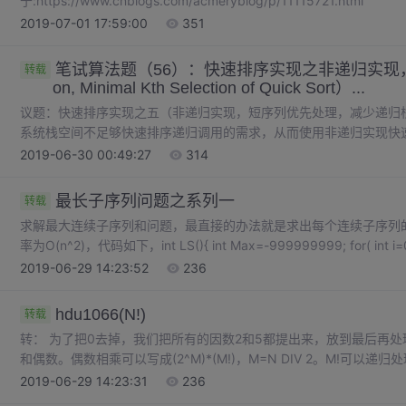
于:https://www.cnblogs.com/acmeryblog/p/11115721.html
2019-07-01 17:59:00
351
笔试算法题（56）：快速排序实现之非递归实现，最小k值选
转载
on, Minimal Kth Selection of Quick Sort）...
议题：快速排序实现之五（非递归实现，短序列优先处理，减少递归
系统栈空间不足够快速排序递归调用的需求，从而使用非递归实现快
的每一次划分结果 （将left和right都压入堆栈），并且首先处理
2019-06-30 00:49:27
314
左右部分时，首先将长序列入栈，然后让段序列入栈）， 这样可以保证
最长子序列问题之系列一
转载
求解最大连续子序列和问题，最直接的办法就是求出每个连续子序列
率为O(n^2)，代码如下，int LS(){ int Max=-999999999; for( int i=0;i<n;i++) { int sum=0; for( int j=i;j<n;j++) {
sum...
2019-06-29 14:23:52
236
hdu1066(N!)
转载
转： 为了把0去掉，我们把所有的因数2和5都提出来，放到最后再处
和偶数。偶数相乘可以写成(2^M)*(M!)，M=N DIV 2。M!可
1*3*5*7*9*11*13*15*17*...*N(如果N为偶数则是N-1)，这里
2019-06-29 14:23:31
236
出来,变成(5^P)*(...