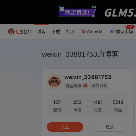
博客
下载
社区
AtomGit
模型市场
weixin_33881753的博客
weixin_33881753
码龄11年
博客等级
157
252
1481
5213
原创
点赞
收藏
粉丝
关注
私信