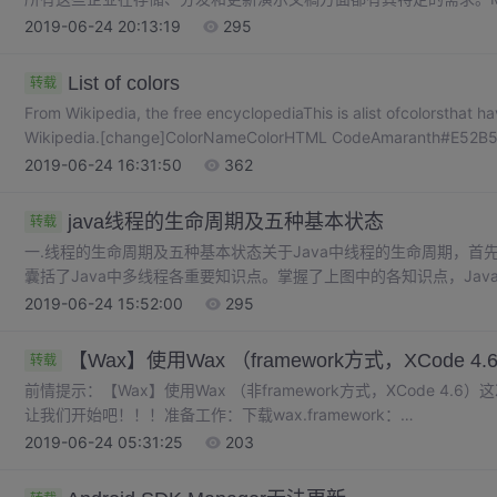
是 Micr...
2019-06-24 20:13:19
295
List of colors
转载
From Wikipedia, the free encyclopediaThis is alist ofcolorsthat h
Wikipedia.[change]ColorNameColorHTML CodeAmaranth#E52B5.
2019-06-24 16:31:50
362
java线程的生命周期及五种基本状态
转载
一.线程的生命周期及五种基本状态关于Java中线程的生命周期，
囊括了Java中多线程各重要知识点。掌握了上图中的各知识点，Ja
Java线程具有五中基本状态新建状态（New）：当线程对象对创建后，即进
2019-06-24 15:52:00
295
MyThread();...
【Wax】使用Wax （framework方式，XCode 4.
转载
前情提示：【Wax】使用Wax （非framework方式，XCode 4.6
让我们开始吧！！！准备工作：下载wax.framework：
https://github.com/downloads/probablycorey/wax/wax.fra
2019-06-24 05:31:25
203