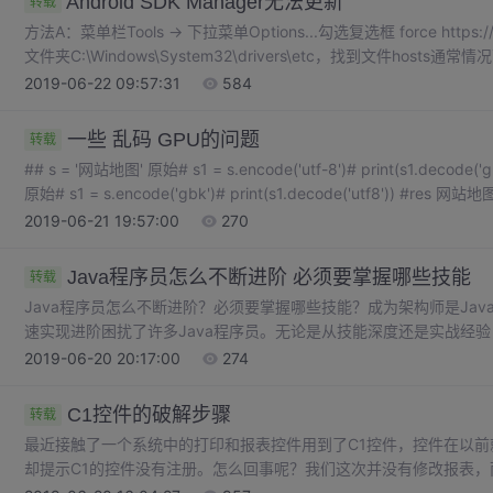
Android SDK Manager无法更新
转载
方法A：菜单栏Tools -> 下拉菜单Options...勾选复选框 force https
文件夹C:\Windows\System32\drivers\etc，找到文件ho
以，先修改该文件的权限。右键，属性 -> 安全 -> ...
2019-06-22 09:57:31
584
一些 乱码 GPU的问题
转载
## s = '网站地图' 原始# s1 = s.encode('utf-8')# print(s1.decode('gbk')) #res 缃戠珯鍦板浘# s = '缃戠珯鍦板浘'
原始# s1 = s.encode('gbk')# print(s1.decode('utf8')) #res 网站地图
2019-06-21 19:57:00
270
Java程序员怎么不断进阶 必须要掌握哪些技能
转载
Java程序员怎么不断进阶？必须要掌握哪些技能？成为架构师是Ja
速实现进阶困扰了许多Java程序员。无论是从技能深度还是实战经验
大家分享Java程序员进阶架构师必须要掌握的技能。1、编程技能对
2019-06-20 20:17:00
274
技能，其本质是一个翻译能力，将业务需求翻译成机器能懂的语言。常见
C1控件的破解步骤
转载
最近接触了一个系统中的打印和报表控件用到了C1控件，控件在以
却提示C1的控件没有注册。怎么回事呢？我们这次并没有修改报表，
题了。经过2天的调查终于明白了，由于发布系统的电脑在前段时间重