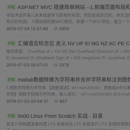
ASP.NET MVC 搭建简单网站 --1.前端页面布
转载
学技术这件事儿本来就是学习现有的东西，然后变成自己的，本文当
知识的巩固。 1.网站用的是MVC模式，新建一个MVC项目，建立一个APP
2019-07-04 13:37:49
3950
汇编语言标志位 含义 NV UP EI NG NZ AC PE C
转载
缩写原意： Overflow of = OV NV [No Overflow] Direction df = DN (d
EI (enabled) DI (disabled) Sign sf = NG (negative) PL (positive) Z
2019-07-03 00:57:01
3379
matlab数据转换为字符串并合并字符串标注到图
转载
1.把数字转换为字符串 【函数描述】str=num2str(A)：把数组A中元素取小数点后四位，并转换为字符串。 【函数
实例】把数字转换为字符串，输入语句： str1=num2str(pi) str2=num2str(eps) 输出结果： str1 =3.1416 str2
=2.2204e-016 2.字符串合并 strcat(str1,str2,….,s...
2019-07-03 00:56:37
867
0x00 Linux From Scratch 实战 - 目录
转载
前言介绍构建准备构建 LFS 系统优化 LFS 系统发行 LFS 系统附录转