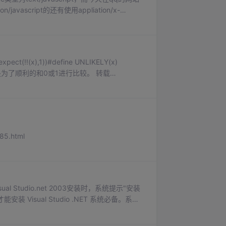
javascript的还有使用appliation/x-
一搜： The tra...
ct(!!(x),1))#define UNLIKELY(x)
次非主要是为了顺利的和0或1进行比较。 转载
85.html
tudio.net 2003安装时，系统提示"安装
sual Studio .NET 系统必备。系统
取消”退出安装程序，以后再安装。" 系统重新