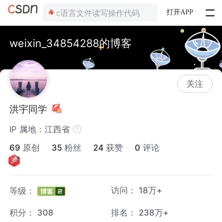
打开APP
weixin_34854288的博客
关注
洪宇同学
IP 属地：江西省
69
原创
35
粉丝
24
获赞
0
评论
访问：
18万+
等级：
积分：
308
排名：
238万+